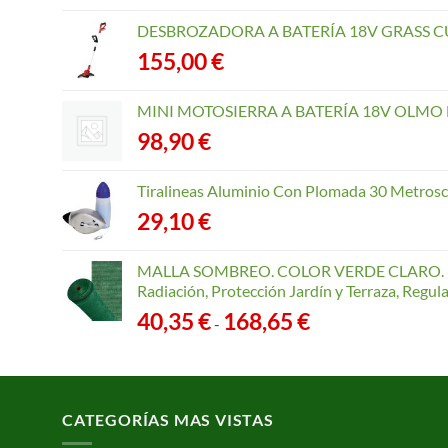
DESBROZADORA A BATERÍA 18V GRASS CU
155,00
€
MINI MOTOSIERRA A BATERÍA 18V OLMO B
98,90
€
Tiralineas Aluminio Con Plomada 30 Metros
29,10
€
MALLA SOMBREO. COLOR VERDE CLARO. R
Radiación, Protección Jardín y Terraza, Regu
Rango
40,35
€
168,65
€
-
de
precios:
desde
40,35 €
CATEGORÍAS MAS VISTAS
hasta
168,65 €