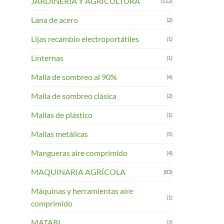
JARDINERIA Y AGRICULTURA
(112)
Lana de acero
(2)
Lijas recambio electroportátiles
(1)
Linternas
(1)
Malla de sombreo al 90%
(4)
Malla de sombreo clásica
(2)
Mallas de plástico
(1)
Mallas metálicas
(5)
Mangueras aire comprimido
(4)
MAQUINARIA AGRÍCOLA
(83)
Máquinas y herramientas aire
(1)
comprimido
MATABI
(2)