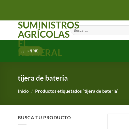
Saltar
al
contenido
SUMINISTROS
Buscar
AGRÍCOLAS
por:
EL
ROMERAL
MENÚ
tijera de bateria
Inicio
/
Productos etiquetados “tijera de bateria”
BUSCA TU PRODUCTO