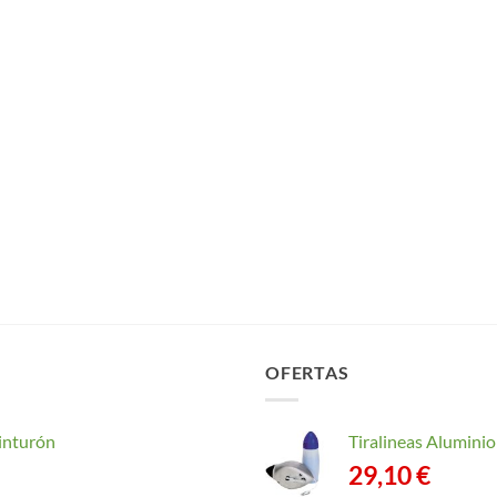
OFERTAS
inturón
Tiralineas Alumin
29,10
€