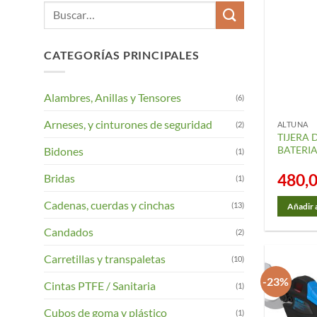
Buscar
por:
CATEGORÍAS PRINCIPALES
Alambres, Anillas y Tensores
(6)
Arneses, y cinturones de seguridad
(2)
ALTUNA
TIJERA 
BATERIA
Bidones
(1)
480,
Bridas
(1)
Cadenas, cuerdas y cinchas
(13)
Añadir a
Candados
(2)
Carretillas y transpaletas
(10)
-23%
Cintas PTFE / Sanitaria
(1)
Cubos de goma y plástico
(1)