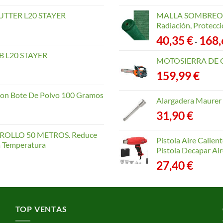
TTER L20 STAYER
MALLA SOMBREO. 
Radiación, Protecci
40,35
€
168
-
 L20 STAYER
MOTOSIERRA DE 
159,99
€
con Bote De Polvo 100 Gramos
Alargadera Maurer
31,90
€
OLLO 50 METROS. Reduce
Pistola Aire Calien
la Temperatura
Pistola Decapar Air
27,40
€
TOP VENTAS