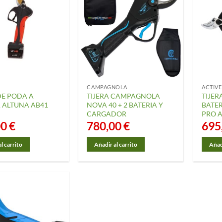
CAMPAGNOLA
ACTIVE
DE PODA A
TIJERA CAMPAGNOLA
TIJER
 ALTUNA AB41
NOVA 40 + 2 BATERIA Y
BATER
CARGADOR
PRO 
00
€
780,00
€
695
l carrito
Añadir al carrito
Añadi