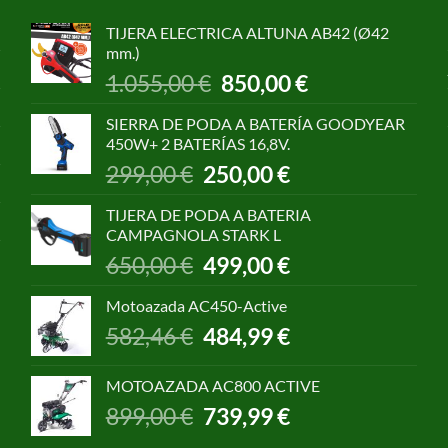
TIJERA ELECTRICA ALTUNA AB42 (Ø42
mm.)
El
El
1.055,00
€
850,00
€
precio
precio
original
actual
SIERRA DE PODA A BATERÍA GOODYEAR
era:
es:
450W+ 2 BATERÍAS 16,8V.
1.055,00 €.
850,00 €.
El
El
299,00
€
250,00
€
precio
precio
original
actual
TIJERA DE PODA A BATERIA
era:
es:
CAMPAGNOLA STARK L
299,00 €.
250,00 €.
El
El
650,00
€
499,00
€
precio
precio
original
actual
Motoazada AC450-Active
era:
es:
El
El
582,46
€
484,99
€
650,00 €.
499,00 €.
precio
precio
original
actual
MOTOAZADA AC800 ACTIVE
era:
es:
El
El
899,00
€
739,99
€
582,46 €.
484,99 €.
precio
precio