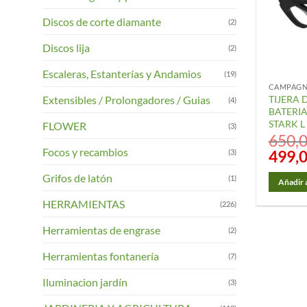
Discos de corte diamante
(2)
Discos lija
(2)
Escaleras, Estanterías y Andamios
(19)
CAMPAG
Extensibles / Prolongadores / Guias
TIJERA 
(4)
BATERI
STARK L
FLOWER
(3)
650,
Focos y recambios
El
499,
(3)
precio
original
Grifos de latón
(1)
era:
Añadir a
650,00 €.
HERRAMIENTAS
(226)
Herramientas de engrase
(2)
Herramientas fontanería
(7)
Iluminacion jardín
(3)