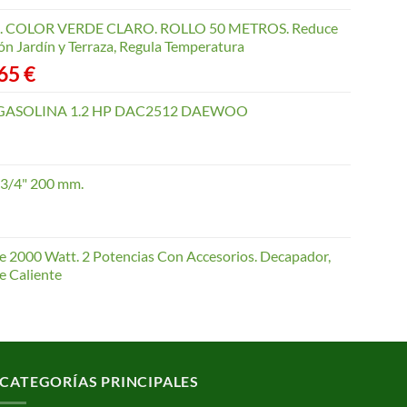
COLOR VERDE CLARO. ROLLO 50 METROS. Reduce
ón Jardín y Terraza, Regula Temperatura
Rango
,65
€
de
precios:
GASOLINA 1.2 HP DAC2512 DAEWOO
desde
40,35 €
hasta
 3/4" 200 mm.
168,65 €
te 2000 Watt. 2 Potencias Con Accesorios. Decapador,
e Caliente
CATEGORÍAS PRINCIPALES