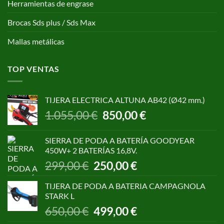
Herramientas de engrase
Brocas Sds plus / Sds Max
Mallas metálicas
TOP VENTAS
TIJERA ELECTRICA ALTUNA AB42 (Ø42 mm.)
El
El
1.055,00
€
850,00
€
precio
precio
original
actual
SIERRA DE PODA A BATERÍA GOODYEAR
era:
es:
450W+ 2 BATERÍAS 16,8V.
1.055,00 €.
850,00 €.
El
El
299,00
€
250,00
€
precio
precio
original
actual
TIJERA DE PODA A BATERIA CAMPAGNOLA
era:
es:
STARK L
299,00 €.
250,00 €.
El
El
650,00
€
499,00
€
precio
precio