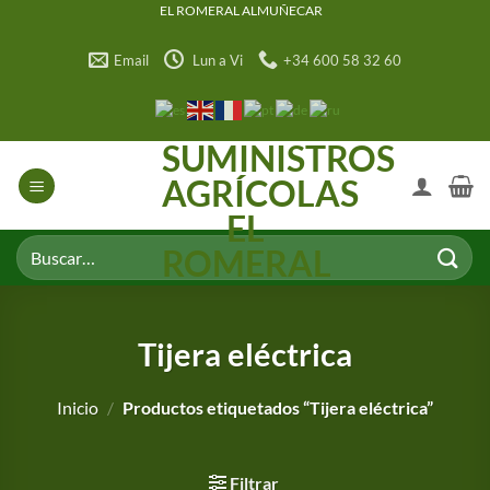
Saltar
EL ROMERAL ALMUÑECAR
al
Email
Lun a Vi
+34 600 58 32 60
contenido
SUMINISTROS
AGRÍCOLAS
EL
Buscar
ROMERAL
por:
Tijera eléctrica
Inicio
/
Productos etiquetados “Tijera eléctrica”
Filtrar