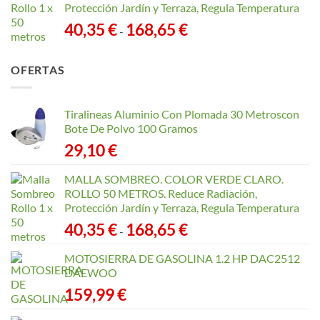
Protección Jardín y Terraza, Regula Temperatura
Rango
40,35
€
168,65
€
-
de
precios:
OFERTAS
desde
40,35 €
hasta
Tiralineas Aluminio Con Plomada 30 Metroscon
168,65 €
Bote De Polvo 100 Gramos
29,10
€
MALLA SOMBREO. COLOR VERDE CLARO.
ROLLO 50 METROS. Reduce Radiación,
Protección Jardín y Terraza, Regula Temperatura
Rango
40,35
€
168,65
€
-
de
precios:
MOTOSIERRA DE GASOLINA 1.2 HP DAC2512
desde
DAEWOO
40,35 €
159,99
€
hasta
168,65 €