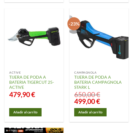
-23%
ACTIVE
CAMPAGNOLA
TIJERA DE PODA A
TIJERA DE PODA A
BATERIA TIGERCUT 25-
BATERIA CAMPAGNOLA
ACTIVE
STARK L
479,90
€
650,00
€
El
499,00
€
El
precio
precio
original
actual
era:
es:
Añadir al carrito
Añadir al carrito
650,00 €.
499,00 €.