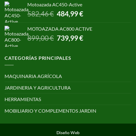
original
actual
Motoazada AC450-Active
era:
es:
El
El
582,46
€
484,99
€
650,00 €.
499,00 €.
precio
precio
original
actual
MOTOAZADA AC800 ACTIVE
era:
es:
El
El
899,00
€
739,99
€
582,46 €.
484,99 €.
precio
precio
original
actual
era:
es:
CATEGORÍAS PRINCIPALES
899,00 €.
739,99 €.
MAQUINARIA AGRÍCOLA
JARDINERIA Y AGRICULTURA
HERRAMIENTAS
MOBILIARIO Y COMPLEMENTOS JARDIN
Diseño Web