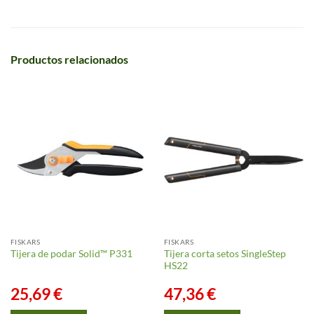
Productos relacionados
FISKARS
FISKARS
Tijera corta setos SingleStep
Tijera de podar Solid™ P331
HS22
25,69
€
47,36
€