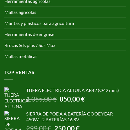
Herramientas agricolas
Mallas agricolas
Mantas y plasticos para agricultura
Herramientas de engrase
Brocas Sds plus / Sds Max
Mallas metálicas
TOP VENTAS
TIJERA ELECTRICA ALTUNA AB42 (Ø42 mm.)
El
El
1.055,00
€
850,00
€
precio
precio
original
actual
SIERRA DE PODA A BATERÍA GOODYEAR
era:
es:
450W+ 2 BATERÍAS 16,8V.
1.055,00 €.
850,00 €.
El
El
299,00
€
250,00
€