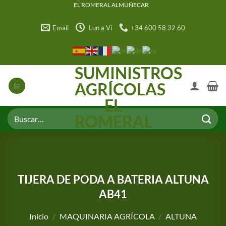
Saltar
EL ROMERAL ALMUÑECAR
al
Email
Lun a Vi
+34 600 58 32 60
contenido
SUMINISTROS
AGRÍCOLAS
EL
Buscar
ROMERAL
por:
TIJERA DE PODA A BATERIA ALTUNA
AB41
Inicio
/
MAQUINARIA AGRÍCOLA
/
ALTUNA