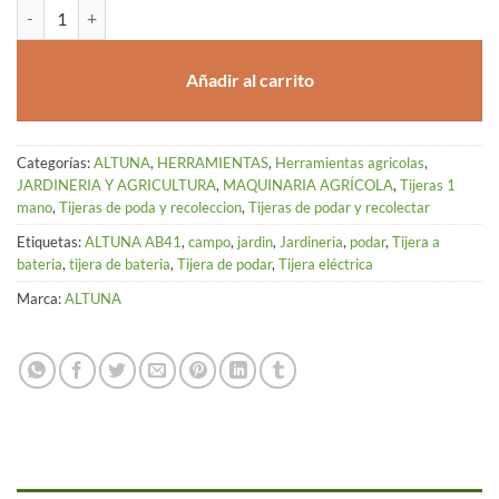
TIJERA DE PODA A BATERIA ALTUNA AB41 cantidad
Añadir al carrito
Categorías:
ALTUNA
,
HERRAMIENTAS
,
Herramientas agricolas
,
JARDINERIA Y AGRICULTURA
,
MAQUINARIA AGRÍCOLA
,
Tijeras 1
mano
,
Tijeras de poda y recoleccion
,
Tijeras de podar y recolectar
Etiquetas:
ALTUNA AB41
,
campo
,
jardin
,
Jardineria
,
podar
,
Tijera a
bateria
,
tijera de bateria
,
Tijera de podar
,
Tijera eléctrica
Marca:
ALTUNA