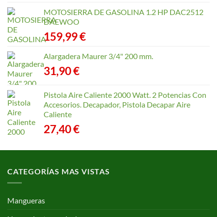
precios:
MOTOSIERRA DE GASOLINA 1.2 HP DAC2512
desde
DAEWOO
40,35 €
159,99
€
hasta
168,65 €
Alargadera Maurer 3/4" 200 mm.
31,90
€
Pistola Aire Caliente 2000 Watt. 2 Potencias Con
Accesorios. Decapador, Pistola Decapar Aire
Caliente
27,40
€
CATEGORÍAS MAS VISTAS
Mangueras