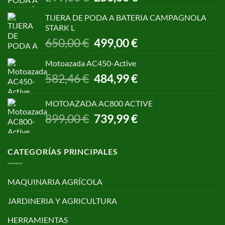
precio
precio
original
actual
TIJERA DE PODA A BATERIA CAMPAGNOLA
era:
es:
STARK L
299,00 €.
250,00 €.
El
El
650,00
€
499,00
€
precio
precio
original
actual
Motoazada AC450-Active
era:
es:
El
El
582,46
€
484,99
€
650,00 €.
499,00 €.
precio
precio
original
actual
MOTOAZADA AC800 ACTIVE
era:
es:
El
El
899,00
€
739,99
€
582,46 €.
484,99 €.
precio
precio
original
actual
era:
es:
CATEGORÍAS PRINCIPALES
899,00 €.
739,99 €.
MAQUINARIA AGRÍCOLA
JARDINERIA Y AGRICULTURA
HERRAMIENTAS