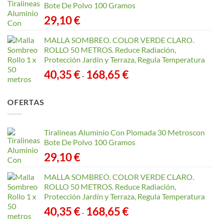
Bote De Polvo 100 Gramos
29,10
€
MALLA SOMBREO. COLOR VERDE CLARO.
ROLLO 50 METROS. Reduce Radiación,
Protección Jardín y Terraza, Regula Temperatura
Rango
40,35
€
168,65
€
-
de
precios:
OFERTAS
desde
40,35 €
hasta
Tiralineas Aluminio Con Plomada 30 Metroscon
168,65 €
Bote De Polvo 100 Gramos
29,10
€
MALLA SOMBREO. COLOR VERDE CLARO.
ROLLO 50 METROS. Reduce Radiación,
Protección Jardín y Terraza, Regula Temperatura
Rango
40,35
€
168,65
€
-
de