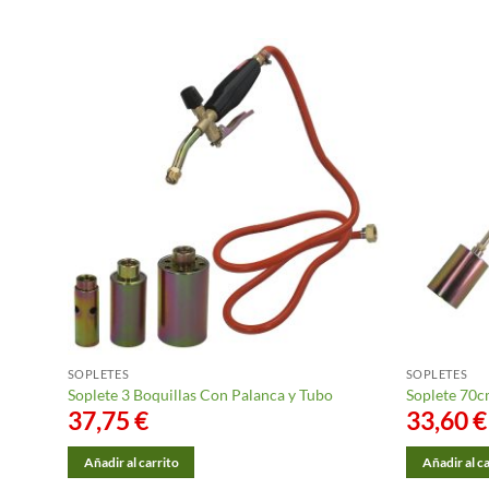
SOPLETES
SOPLETES
Soplete 3 Boquillas Con Palanca y Tubo
Soplete 70c
37,75
€
33,60
€
Añadir al carrito
Añadir al c