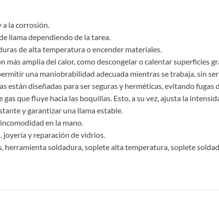
 a la corrosión.
 de llama dependiendo de la tarea.
duras de alta temperatura o encender materiales.
ón más amplia del calor, como descongelar o calentar superficies g
 permitir una maniobrabilidad adecuada mientras se trabaja, sin ser
 gas están diseñadas para ser seguras y herméticas, evitando fugas d
gas que fluye hacia las boquillas. Esto, a su vez, ajusta la intensi
tante y garantizar una llama estable.
 incomodidad en la mano.
joyería y reparación de vidrios.
, herramienta soldadura, soplete alta temperatura, soplete soldadu