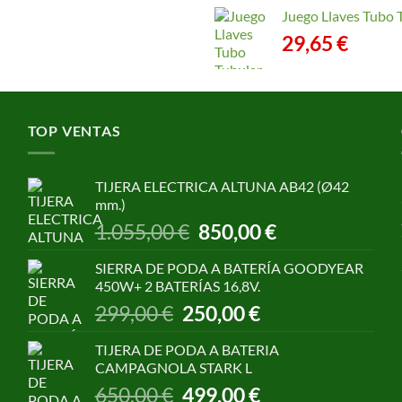
Juego Llaves Tubo 
29,65
€
TOP VENTAS
TIJERA ELECTRICA ALTUNA AB42 (Ø42
mm.)
El
El
1.055,00
€
850,00
€
precio
precio
original
actual
SIERRA DE PODA A BATERÍA GOODYEAR
era:
es:
450W+ 2 BATERÍAS 16,8V.
1.055,00 €.
850,00 €.
El
El
299,00
€
250,00
€
precio
precio
original
actual
TIJERA DE PODA A BATERIA
era:
es:
CAMPAGNOLA STARK L
299,00 €.
250,00 €.
El
El
650,00
€
499,00
€