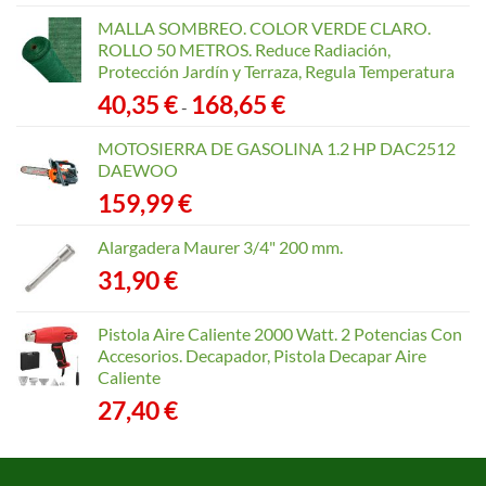
MALLA SOMBREO. COLOR VERDE CLARO.
ROLLO 50 METROS. Reduce Radiación,
Protección Jardín y Terraza, Regula Temperatura
Rango
40,35
€
168,65
€
-
de
precios:
MOTOSIERRA DE GASOLINA 1.2 HP DAC2512
desde
DAEWOO
40,35 €
159,99
€
hasta
168,65 €
Alargadera Maurer 3/4" 200 mm.
31,90
€
Pistola Aire Caliente 2000 Watt. 2 Potencias Con
Accesorios. Decapador, Pistola Decapar Aire
Caliente
27,40
€