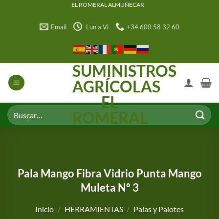
Saltar
EL ROMERAL ALMUÑECAR
al
Email
Lun a Vi
+34 600 58 32 60
contenido
SUMINISTROS
AGRÍCOLAS
EL
Buscar
ROMERAL
por:
Pala Mango Fibra Vidrio Punta Mango
Muleta Nº 3
Inicio
/
HERRAMIENTAS
/
Palas y Palotes