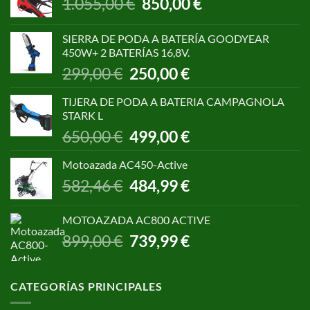
1.055,00
€
850,00
€
precio
precio
original
actual
SIERRA DE PODA A BATERÍA GOODYEAR
era:
es:
450W+ 2 BATERÍAS 16,8V.
1.055,00 €.
850,00 €.
El
El
299,00
€
250,00
€
precio
precio
original
actual
TIJERA DE PODA A BATERIA CAMPAGNOLA
era:
es:
STARK L
299,00 €.
250,00 €.
El
El
650,00
€
499,00
€
precio
precio
original
actual
Motoazada AC450-Active
era:
es:
El
El
582,46
€
484,99
€
650,00 €.
499,00 €.
precio
precio
original
actual
MOTOAZADA AC800 ACTIVE
era:
es:
El
El
899,00
€
739,99
€
582,46 €.
484,99 €.
precio
precio
original
actual
era:
es:
CATEGORÍAS PRINCIPALES
899,00 €.
739,99 €.