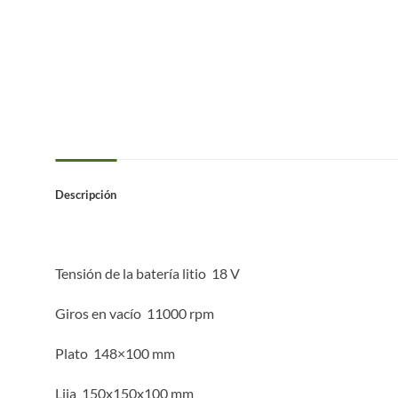
Descripción
Tensión de la batería litio
18 V
Giros en vacío
11000 rpm
Plato
148×100 mm
Lija
150x150x100 mm