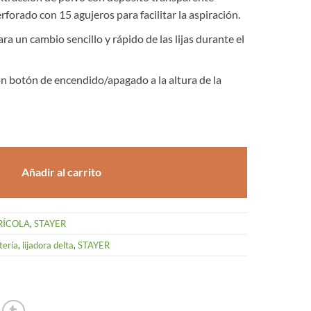
forado con 15 agujeros para facilitar la aspiración.
a un cambio sencillo y rápido de las lijas durante el
 botón de encendido/apagado a la altura de la
 BATERIA STAYER cantidad
Añadir al carrito
RÍCOLA
,
STAYER
tería
,
lijadora delta
,
STAYER