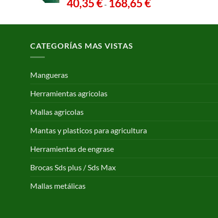
Rango
40,35
€
168,65
€
-
de
precios:
desde
40,35 €
CATEGORÍAS MAS VISTAS
hasta
168,65 €
Mangueras
Herramientas agricolas
Mallas agricolas
Mantas y plasticos para agricultura
Herramientas de engrase
Brocas Sds plus / Sds Max
Mallas metálicas