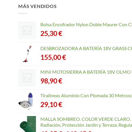
MÁS VENDIDOS
Bolsa Encofrador Nylon Doble Maurer Con C
25,30
€
DESBROZADORA A BATERÍA 18V GRASS CU
155,00
€
MINI MOTOSIERRA A BATERÍA 18V OLMO B
98,90
€
Tiralineas Aluminio Con Plomada 30 Metros
29,10
€
MALLA SOMBREO. COLOR VERDE CLARO. R
Radiación, Protección Jardín y Terraza, Regu