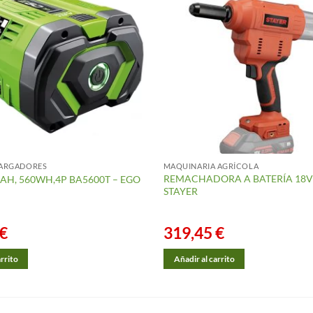
CARGADORES
MAQUINARIA AGRÍCOLA
REMACHADORA A BATERÍA 18V 
0AH, 560WH,4P BA5600T – EGO
STAYER
€
319,45
€
arrito
Añadir al carrito