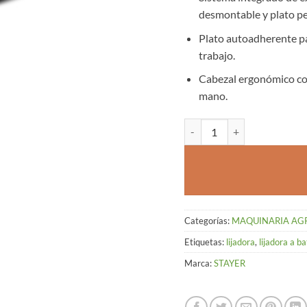
desmontable y plato per
Plato autoadherente par
trabajo.
Cabezal ergonómico con
mano.
LIJADORA DELTA L20 18V A
Categorías:
MAQUINARIA AG
Etiquetas:
lijadora
,
lijadora a ba
Marca:
STAYER