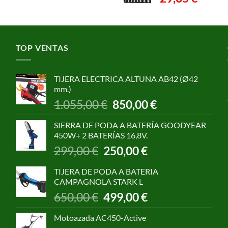
TOP VENTAS
TIJERA ELECTRICA ALTUNA AB42 (Ø42
mm.)
El
El
1.055,00
€
850,00
€
precio
precio
original
actual
SIERRA DE PODA A BATERÍA GOODYEAR
era:
es:
450W+ 2 BATERÍAS 16,8V.
1.055,00 €.
850,00 €.
El
El
299,00
€
250,00
€
precio
precio
original
actual
TIJERA DE PODA A BATERIA
era:
es:
CAMPAGNOLA STARK L
299,00 €.
250,00 €.
El
El
650,00
€
499,00
€
precio
precio
original
actual
Motoazada AC450-Active
era:
es: