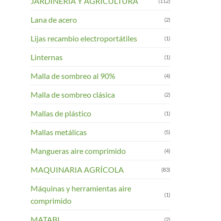
JARDINERIA Y AGRICULTURA
(112)
Lana de acero
(2)
Lijas recambio electroportátiles
(1)
Linternas
(1)
Malla de sombreo al 90%
(4)
Malla de sombreo clásica
(2)
Mallas de plástico
(1)
Mallas metálicas
(5)
Mangueras aire comprimido
(4)
MAQUINARIA AGRÍCOLA
(83)
Máquinas y herramientas aire
(1)
comprimido
MATABI
(2)