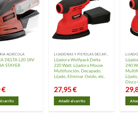
RIA AGRÍCOLA
LIJADORAS Y PISTOLAS DECAPANTES
A DELTA L20 18V
Lijadora Wolfpack Delta
Lijado
IA STAYER
220 Watt. Lijadora Mouse
240 Wa
Multifunción. Decapado,
Multif
Lijado, Eliminar Oxido, etc.
Lijado
Disco
0
€
27,95
€
29,
l carrito
Añadir al carrito
Añadi