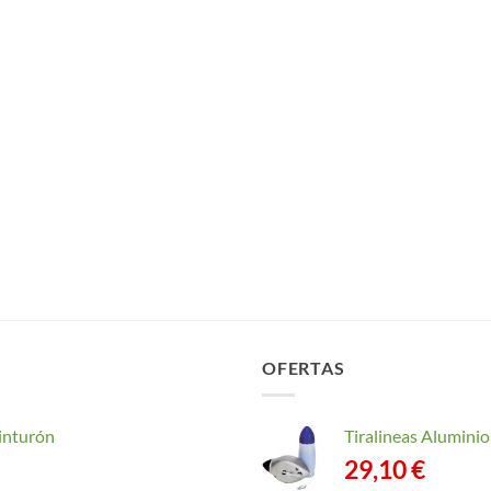
OFERTAS
inturón
Tiralineas Alumin
29,10
€