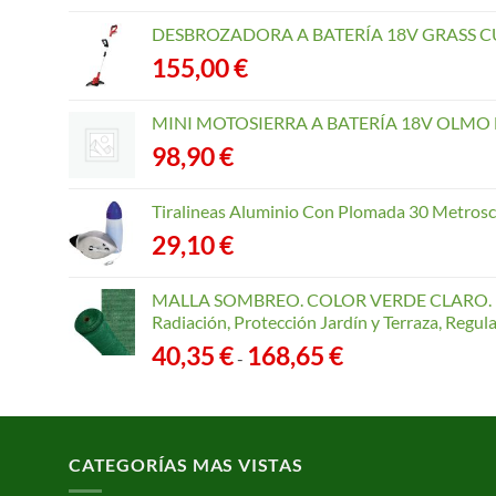
DESBROZADORA A BATERÍA 18V GRASS CU
155,00
€
MINI MOTOSIERRA A BATERÍA 18V OLMO B
98,90
€
Tiralineas Aluminio Con Plomada 30 Metros
29,10
€
MALLA SOMBREO. COLOR VERDE CLARO. R
Radiación, Protección Jardín y Terraza, Regu
Rango
40,35
€
168,65
€
-
de
precios:
desde
40,35 €
CATEGORÍAS MAS VISTAS
hasta
168,65 €