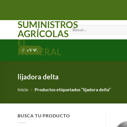
Saltar
al
contenido
SUMINISTROS
Buscar
AGRÍCOLAS
por:
EL
ROMERAL
MENÚ
lijadora delta
Inicio
/
Productos etiquetados “lijadora delta”
BUSCA TU PRODUCTO