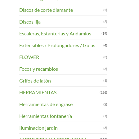
Discos de corte diamante
(2)
Discos lija
(2)
Escaleras, Estanterías y Andamios
(19)
Extensibles / Prolongadores / Guias
(4)
FLOWER
(3)
Focos y recambios
(3)
Grifos de latón
(1)
HERRAMIENTAS
(226)
Herramientas de engrase
(2)
Herramientas fontanería
(7)
Iluminacion jardín
(3)