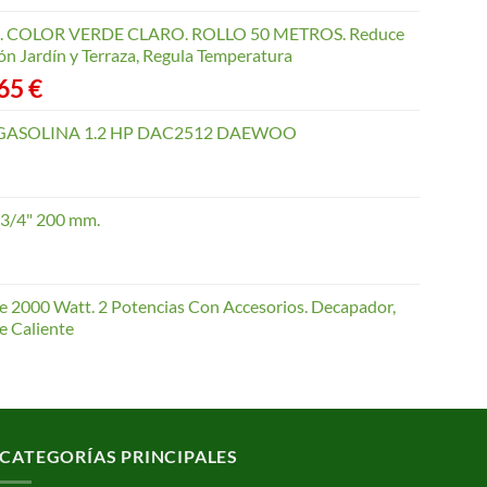
COLOR VERDE CLARO. ROLLO 50 METROS. Reduce
ón Jardín y Terraza, Regula Temperatura
Rango
,65
€
de
precios:
GASOLINA 1.2 HP DAC2512 DAEWOO
desde
40,35 €
hasta
 3/4" 200 mm.
168,65 €
te 2000 Watt. 2 Potencias Con Accesorios. Decapador,
e Caliente
CATEGORÍAS PRINCIPALES