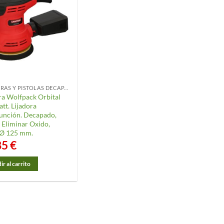
LIJADORAS Y PISTOLAS DECAPANTES
ra Wolfpack Orbital
tt. Lijadora
unción. Decapado,
, Eliminar Oxido,
 Ø 125 mm.
85
€
r al carrito