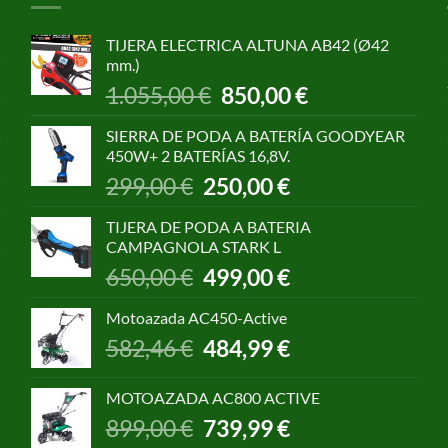
TIJERA ELECTRICA ALTUNA AB42 (Ø42
mm.)
El
El
1.055,00
€
850,00
€
precio
precio
original
actual
SIERRA DE PODA A BATERÍA GOODYEAR
era:
es:
450W+ 2 BATERÍAS 16,8V.
1.055,00 €.
850,00 €.
El
El
299,00
€
250,00
€
precio
precio
original
actual
TIJERA DE PODA A BATERIA
era:
es:
CAMPAGNOLA STARK L
299,00 €.
250,00 €.
El
El
650,00
€
499,00
€
precio
precio
original
actual
Motoazada AC450-Active
era:
es:
El
El
582,46
€
484,99
€
650,00 €.
499,00 €.
precio
precio
original
actual
MOTOAZADA AC800 ACTIVE
era:
es:
El
El
899,00
€
739,99
€
582,46 €.
484,99 €.
precio
precio