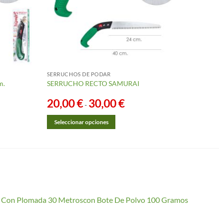
SERRUCHOS DE PODAR
SERRU
m.
SERRUCHO RECTO SAMURAI
Serruc
20,00
€
30,00
€
Rango
45,
-
de
precios:
desde
Seleccionar opciones
Añadi
20,00 €
Este
hasta
30,00 €
producto
tiene
múltiples
variantes.
Las
io Con Plomada 30 Metroscon Bote De Polvo 100 Gramos
opciones
se