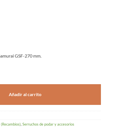
Samurai GSF-270 mm.
murai GSF-270 mm. cantidad
Añadir al carrito
 (Recambios)
,
Serruchos de podar y accesorios