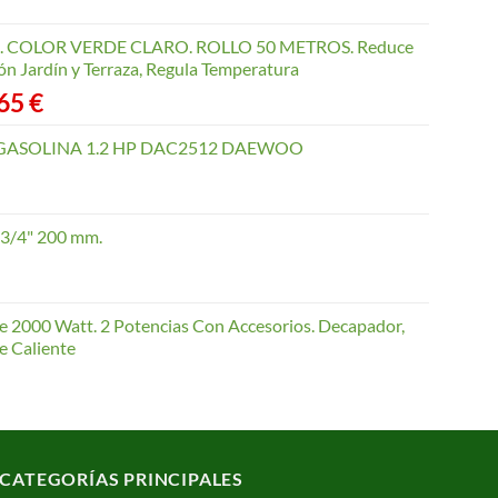
pueden
elegir
COLOR VERDE CLARO. ROLLO 50 METROS. Reduce
en
ón Jardín y Terraza, Regula Temperatura
la
Rango
,65
€
página
de
de
precios:
GASOLINA 1.2 HP DAC2512 DAEWOO
producto
desde
40,35 €
hasta
 3/4" 200 mm.
168,65 €
te 2000 Watt. 2 Potencias Con Accesorios. Decapador,
e Caliente
CATEGORÍAS PRINCIPALES