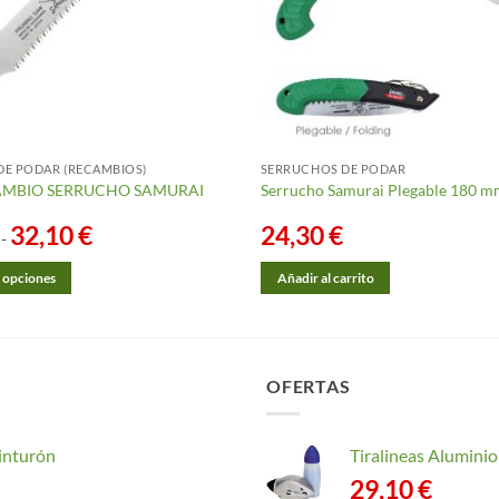
DE PODAR (RECAMBIOS)
SERRUCHOS DE PODAR
AMBIO SERRUCHO SAMURAI
Serrucho Samurai Plegable 180 m
32,10
€
Rango
24,30
€
-
de
precios:
desde
 opciones
Añadir al carrito
28,70 €
hasta
32,10 €
OFERTAS
inturón
Tiralineas Alumin
29,10
€