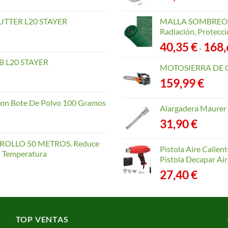
TTER L20 STAYER
MALLA SOMBREO. 
Radiación, Protecci
40,35
€
168
-
 L20 STAYER
MOTOSIERRA DE 
159,99
€
con Bote De Polvo 100 Gramos
Alargadera Maurer
31,90
€
OLLO 50 METROS. Reduce
Pistola Aire Calien
la Temperatura
Pistola Decapar Air
27,40
€
TOP VENTAS