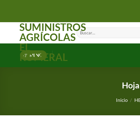
Saltar
al
contenido
SUMINISTROS
Buscar
AGRÍCOLAS
por:
EL
ROMERAL
MENÚ
Hoja
Inicio
/
H