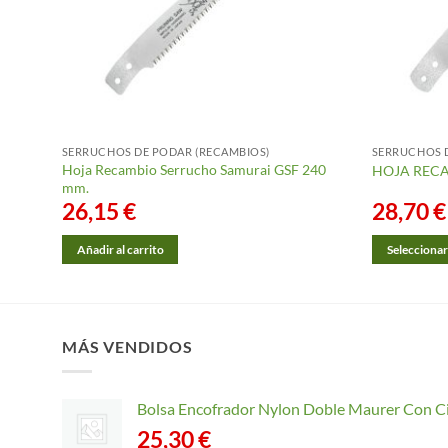
SERRUCHOS DE PODAR (RECAMBIOS)
SERRUCHOS 
Hoja Recambio Serrucho Samurai GSF 240
HOJA REC
mm.
26,15
€
28,70
€
Añadir al carrito
Seleccionar
Este
producto
tiene
múltiples
MÁS VENDIDOS
variantes.
Las
Bolsa Encofrador Nylon Doble Maurer Con C
opciones
25,30
€
se