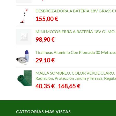
pueden
elegir
DESBROZADORA A BATERÍA 18V GRASS CU
en
155,00
€
la
página
MINI MOTOSIERRA A BATERÍA 18V OLMO B
de
98,90
€
producto
Tiralineas Aluminio Con Plomada 30 Metros
29,10
€
MALLA SOMBREO. COLOR VERDE CLARO. R
Radiación, Protección Jardín y Terraza, Regu
Rango
40,35
€
168,65
€
-
de
precios:
desde
40,35 €
CATEGORÍAS MAS VISTAS
hasta