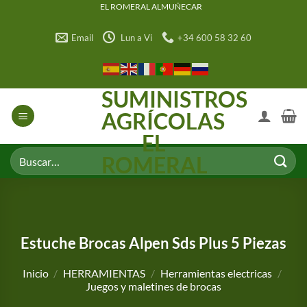
Saltar
EL ROMERAL ALMUÑECAR
al
Email
Lun a Vi
+34 600 58 32 60
contenido
SUMINISTROS
AGRÍCOLAS
EL
Buscar
ROMERAL
por:
Estuche Brocas Alpen Sds Plus 5 Piezas
Inicio
/
HERRAMIENTAS
/
Herramientas electricas
/
Juegos y maletines de brocas