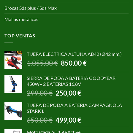
Brocas Sds plus / Sds Max
Mallas metálicas
TOP VENTAS
TIJERA ELECTRICA ALTUNA AB42 (Ø42 mm.)
El
El
1.055,00
€
850,00
€
precio
precio
original
actual
SIERRA DE PODA A BATERÍA GOODYEAR
era:
es:
450W+ 2 BATERÍAS 16,8V.
1.055,00 €.
850,00 €.
El
El
299,00
€
250,00
€
precio
precio
original
actual
TIJERA DE PODA A BATERIA CAMPAGNOLA
era:
es:
STARK L
299,00 €.
250,00 €.
El
El
650,00
€
499,00
€
precio
precio
original
actual
Motoazada AC450-Active