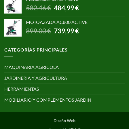
era:
es:
El
El
582,46
€
484,99
€
650,00 €.
499,00 €.
precio
precio
original
actual
MOTOAZADA AC800 ACTIVE
era:
es:
El
El
899,00
€
739,99
€
582,46 €.
484,99 €.
precio
precio
original
actual
era:
es:
CATEGORÍAS PRINCIPALES
899,00 €.
739,99 €.
MAQUINARIA AGRÍCOLA
JARDINERIA Y AGRICULTURA
HERRAMIENTAS
MOBILIARIO Y COMPLEMENTOS JARDIN
Diseño Web