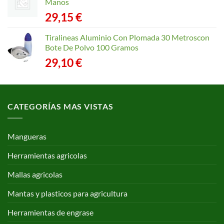
desde
Manos
4,10 €
29,15
€
hasta
62,70 €
Tiralineas Aluminio Con Plomada 30 Metroscon
Bote De Polvo 100 Gramos
29,10
€
CATEGORÍAS MAS VISTAS
Mangueras
Herramientas agricolas
Mallas agricolas
Mantas y plasticos para agricultura
Herramientas de engrase