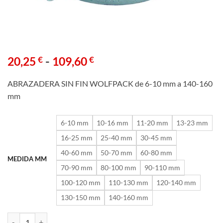
Rango
-
20,25
€
109,60
€
de
precios:
ABRAZADERA SIN FIN WOLFPACK de 6-10 mm a 140-160
desde
mm
20,25 €
hasta
6-10 mm
10-16 mm
11-20 mm
13-23 mm
109,60 €
16-25 mm
25-40 mm
30-45 mm
40-60 mm
50-70 mm
60-80 mm
MEDIDA MM
70-90 mm
80-100 mm
90-110 mm
100-120 mm
110-130 mm
120-140 mm
130-150 mm
140-160 mm
ABRAZADERA SIN FIN WOLFPACK de 6-10 mm a 140-160 mm canti