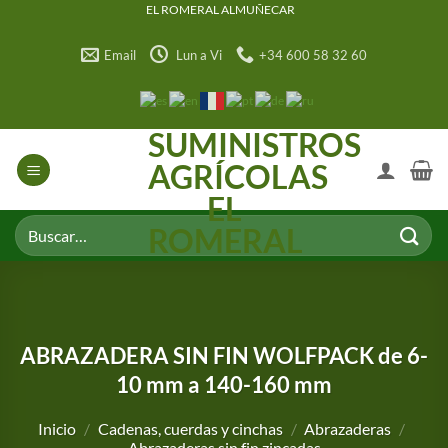
Saltar
EL ROMERAL ALMUÑECAR
al
Email
Lun a Vi
+34 600 58 32 60
contenido
SUMINISTROS
AGRÍCOLAS
EL
Buscar
ROMERAL
por:
ABRAZADERA SIN FIN WOLFPACK de 6-
10 mm a 140-160 mm
Inicio
/
Cadenas, cuerdas y cinchas
/
Abrazaderas
/
Abrazaderas sin fin zincadas