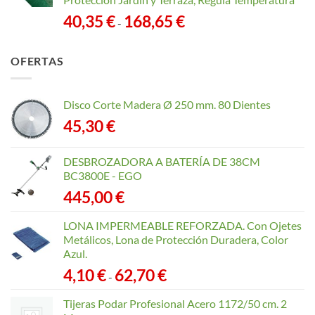
Rango
40,35
€
168,65
€
-
de
precios:
OFERTAS
desde
40,35 €
hasta
Disco Corte Madera Ø 250 mm. 80 Dientes
168,65 €
45,30
€
DESBROZADORA A BATERÍA DE 38CM
BC3800E - EGO
445,00
€
LONA IMPERMEABLE REFORZADA. Con Ojetes
Metálicos, Lona de Protección Duradera, Color
Azul.
Rango
4,10
€
62,70
€
-
de
precios:
Tijeras Podar Profesional Acero 1172/50 cm. 2