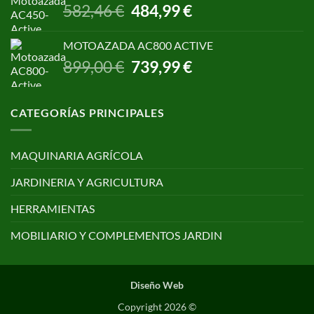
era:
es:
El
El
582,46
€
484,99
€
650,00 €.
499,00 €.
precio
precio
original
actual
MOTOAZADA AC800 ACTIVE
era:
es:
El
El
899,00
€
739,99
€
582,46 €.
484,99 €.
precio
precio
original
actual
era:
es:
CATEGORÍAS PRINCIPALES
899,00 €.
739,99 €.
MAQUINARIA AGRÍCOLA
JARDINERIA Y AGRICULTURA
HERRAMIENTAS
MOBILIARIO Y COMPLEMENTOS JARDIN
Diseño Web
Copyright 2026 ©