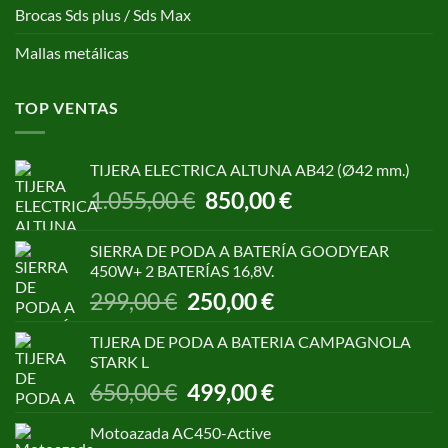
Brocas Sds plus / Sds Max
Mallas metálicas
TOP VENTAS
TIJERA ELECTRICA ALTUNA AB42 (Ø42 mm.)
El
El
1.055,00
€
850,00
€
precio
precio
original
actual
SIERRA DE PODA A BATERÍA GOODYEAR
era:
es:
450W+ 2 BATERÍAS 16,8V.
1.055,00 €.
850,00 €.
El
El
299,00
€
250,00
€
precio
precio
original
actual
TIJERA DE PODA A BATERIA CAMPAGNOLA
era:
es:
STARK L
299,00 €.
250,00 €.
El
El
650,00
€
499,00
€
precio
precio
original
actual
Motoazada AC450-Active