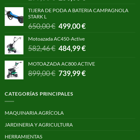
precio
precio
original
actual
TIJERA DE PODA A BATERIA CAMPAGNOLA
era:
es:
STARK L
299,00 €.
250,00 €.
El
El
650,00
€
499,00
€
precio
precio
original
actual
Motoazada AC450-Active
era:
es:
El
El
582,46
€
484,99
€
650,00 €.
499,00 €.
precio
precio
original
actual
MOTOAZADA AC800 ACTIVE
era:
es:
El
El
899,00
€
739,99
€
582,46 €.
484,99 €.
precio
precio
original
actual
era:
es:
CATEGORÍAS PRINCIPALES
899,00 €.
739,99 €.
MAQUINARIA AGRÍCOLA
JARDINERIA Y AGRICULTURA
HERRAMIENTAS