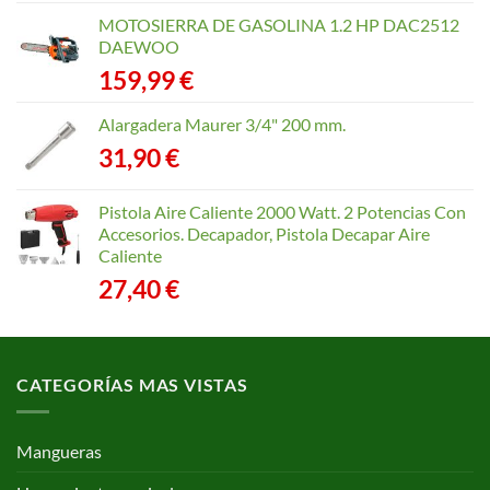
precios:
MOTOSIERRA DE GASOLINA 1.2 HP DAC2512
desde
DAEWOO
40,35 €
159,99
€
hasta
168,65 €
Alargadera Maurer 3/4" 200 mm.
31,90
€
Pistola Aire Caliente 2000 Watt. 2 Potencias Con
Accesorios. Decapador, Pistola Decapar Aire
Caliente
27,40
€
CATEGORÍAS MAS VISTAS
Mangueras