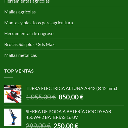
Herramientas agricolas
Mallas agricolas
Mantas y plasticos para agricultura
Herramientas de engrase
Brocas Sds plus / Sds Max
Mallas metálicas
TOP VENTAS
TIJERA ELECTRICA ALTUNA AB42 (Ø42 mm.)
El
El
1.055,00
€
850,00
€
precio
precio
original
actual
SIERRA DE PODA A BATERÍA GOODYEAR
era:
es:
450W+ 2 BATERÍAS 16,8V.
1.055,00 €.
850,00 €.
El
El
299,00
€
250,00
€