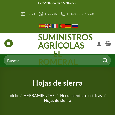
Saltar
EL ROMERAL ALMUÑECAR
al
Email
Lun a Vi
+34 600 58 32 60
contenido
SUMINISTROS
AGRÍCOLAS
EL
Buscar
ROMERAL
por:
Hojas de sierra
Inicio
/
HERRAMIENTAS
/
Herramientas electricas
/
Hojas de sierra