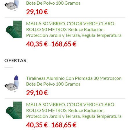
Bote De Polvo 100 Gramos
29,10
€
MALLA SOMBREO. COLOR VERDE CLARO.
ROLLO 50 METROS. Reduce Radiación,
Protección Jardín y Terraza, Regula Temperatura
Rango
40,35
€
168,65
€
-
de
precios:
OFERTAS
desde
40,35 €
hasta
Tiralineas Aluminio Con Plomada 30 Metroscon
168,65 €
Bote De Polvo 100 Gramos
29,10
€
MALLA SOMBREO. COLOR VERDE CLARO.
ROLLO 50 METROS. Reduce Radiación,
Protección Jardín y Terraza, Regula Temperatura
Rango
40,35
€
168,65
€
-
de