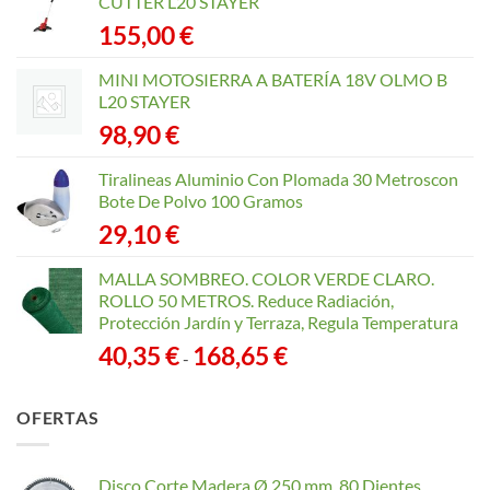
CUTTER L20 STAYER
155,00
€
MINI MOTOSIERRA A BATERÍA 18V OLMO B
L20 STAYER
98,90
€
Tiralineas Aluminio Con Plomada 30 Metroscon
Bote De Polvo 100 Gramos
29,10
€
MALLA SOMBREO. COLOR VERDE CLARO.
ROLLO 50 METROS. Reduce Radiación,
Protección Jardín y Terraza, Regula Temperatura
Rango
40,35
€
168,65
€
-
de
precios:
OFERTAS
desde
40,35 €
hasta
Disco Corte Madera Ø 250 mm. 80 Dientes
168,65 €