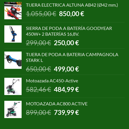
TIJERA ELECTRICA ALTUNA AB42 (Ø42 mm.)
El
El
1.055,00
€
850,00
€
precio
precio
original
actual
SIERRA DE PODA A BATERÍA GOODYEAR
era:
es:
450W+ 2 BATERÍAS 16,8V.
1.055,00 €.
850,00 €.
El
El
299,00
€
250,00
€
precio
precio
original
actual
TIJERA DE PODA A BATERIA CAMPAGNOLA
era:
es:
STARK L
299,00 €.
250,00 €.
El
El
650,00
€
499,00
€
precio
precio
original
actual
Motoazada AC450-Active
era:
es:
El
El
582,46
€
484,99
€
650,00 €.
499,00 €.
precio
precio
original
actual
MOTOAZADA AC800 ACTIVE
era:
es:
El
El
899,00
€
739,99
€
582,46 €.
484,99 €.
precio
precio
original
actual
era:
es: