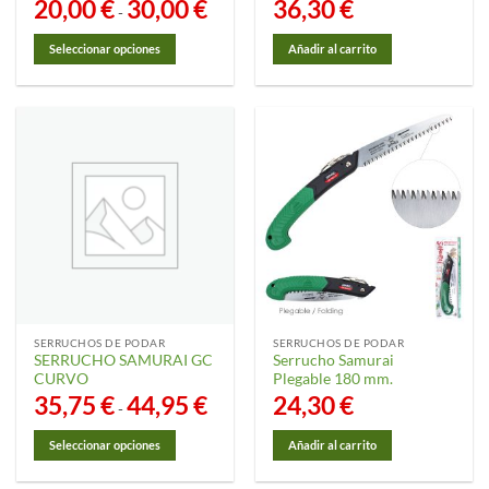
20,00
€
30,00
€
Rango
36,30
€
-
de
precios:
desde
Seleccionar opciones
Añadir al carrito
20,00 €
hasta
Este
30,00 €
producto
tiene
múltiples
variantes.
Las
opciones
se
pueden
elegir
en
la
SERRUCHOS DE PODAR
SERRUCHOS DE PODAR
página
SERRUCHO SAMURAI GC
Serrucho Samurai
de
CURVO
Plegable 180 mm.
producto
35,75
€
44,95
€
Rango
24,30
€
-
de
precios:
desde
Seleccionar opciones
Añadir al carrito
35,75 €
hasta
Este
44,95 €