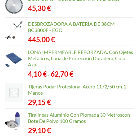
45,30
€
DESBROZADORA A BATERÍA DE 38CM
BC3800E - EGO
445,00
€
LONA IMPERMEABLE REFORZADA. Con Ojetes
Metálicos, Lona de Protección Duradera, Color
Azul.
Rango
4,10
€
62,70
€
-
de
precios:
Tijeras Podar Profesional Acero 1172/50 cm. 2
desde
Manos
4,10 €
29,15
€
hasta
62,70 €
Tiralineas Aluminio Con Plomada 30 Metroscon
Bote De Polvo 100 Gramos
29,10
€