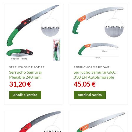
producto
tiene
múltiples
variantes.
Las
opciones
se
pueden
elegir
en
la
SERRUCHOS DE PODAR
SERRUCHOS DE PODAR
página
Serrucho Samurai
Serrucho Samurai GKC
de
Plegable 240 mm.
330 LH Autolimpiable
producto
31,20
€
45,05
€
Añadir al carrito
Añadir al carrito