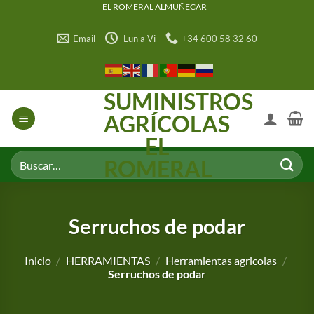
Saltar
EL ROMERAL ALMUÑECAR
al
Email
Lun a Vi
+34 600 58 32 60
contenido
SUMINISTROS
AGRÍCOLAS
EL
Buscar
ROMERAL
por:
Serruchos de podar
Inicio
/
HERRAMIENTAS
/
Herramientas agricolas
/
Serruchos de podar