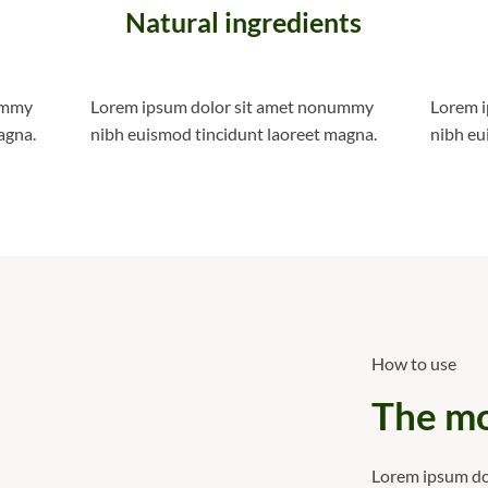
Natural ingredients
ummy
Lorem ipsum dolor sit amet nonummy
Lorem 
agna.
nibh euismod tincidunt laoreet magna.
nibh eu
How to use
The mo
Lorem ipsum dol