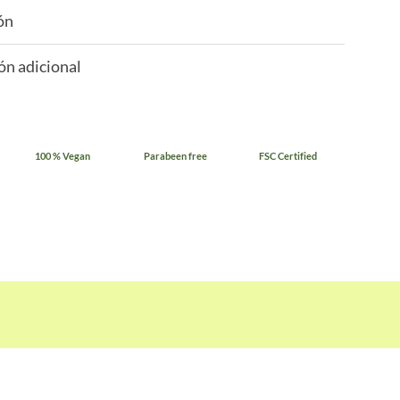
ón
ón adicional
100 % Vegan
Parabeen free
FSC Certified