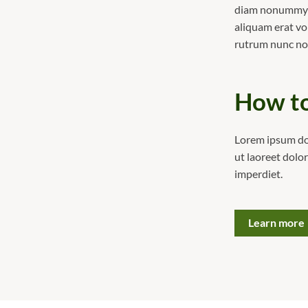
diam nonummy n
aliquam erat vo
rutrum nunc n
How to
Lorem ipsum dol
ut laoreet dolo
imperdiet.
Learn more