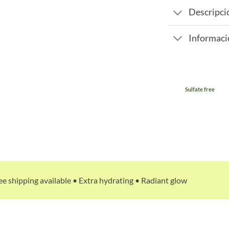
Descripci
Informaci
Sulfate free
ee shipping available • Extra hydrating • Radiant glow