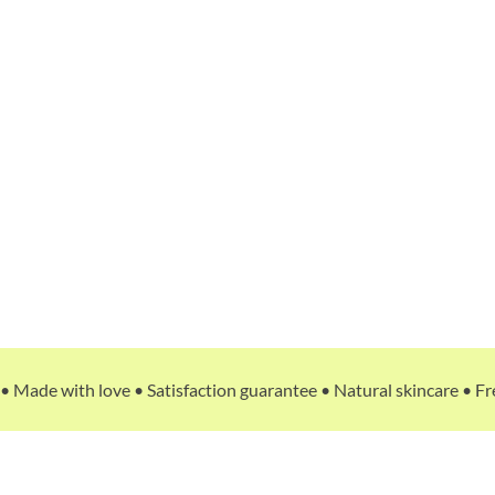
• Made with love • Satisfaction guarantee • Natural skincare • Fr