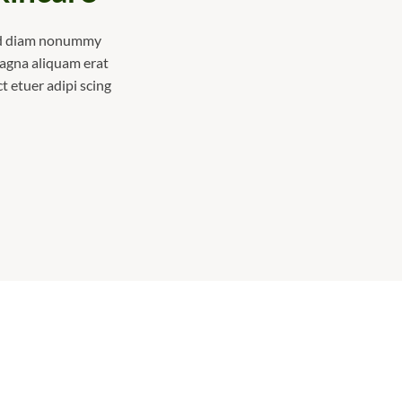
sed diam nonummy
magna aliquam erat
 etuer adipi scing