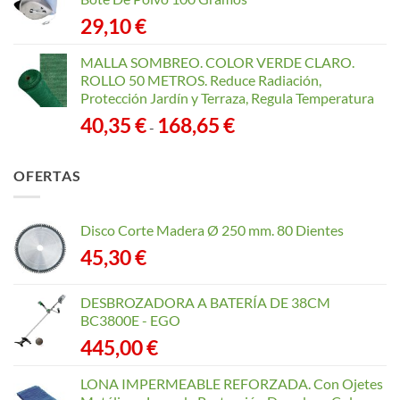
29,10
€
MALLA SOMBREO. COLOR VERDE CLARO.
ROLLO 50 METROS. Reduce Radiación,
Protección Jardín y Terraza, Regula Temperatura
Rango
40,35
€
168,65
€
-
de
precios:
OFERTAS
desde
40,35 €
hasta
Disco Corte Madera Ø 250 mm. 80 Dientes
168,65 €
45,30
€
DESBROZADORA A BATERÍA DE 38CM
BC3800E - EGO
445,00
€
LONA IMPERMEABLE REFORZADA. Con Ojetes