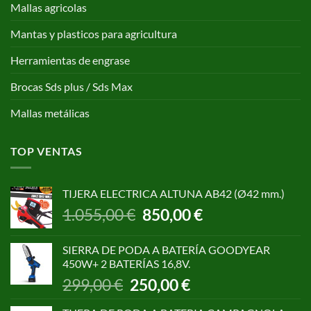
Mallas agricolas
Mantas y plasticos para agricultura
Herramientas de engrase
Brocas Sds plus / Sds Max
Mallas metálicas
TOP VENTAS
TIJERA ELECTRICA ALTUNA AB42 (Ø42 mm.)
El
El
1.055,00
€
850,00
€
precio
precio
original
actual
SIERRA DE PODA A BATERÍA GOODYEAR
era:
es:
450W+ 2 BATERÍAS 16,8V.
1.055,00 €.
850,00 €.
El
El
299,00
€
250,00
€
precio
precio
original
actual