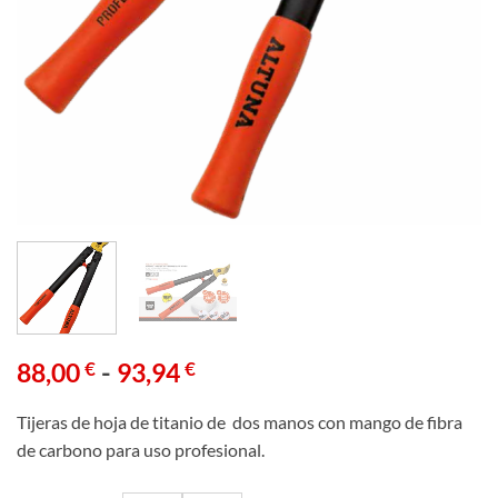
Rango
-
88,00
€
93,94
€
de
precios:
Tijeras de hoja de titanio de dos manos con mango
de fibra
desde
de carbono para uso profesional.
88,00 €