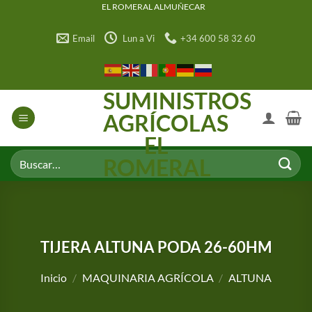
Saltar
EL ROMERAL ALMUÑECAR
al
Email
Lun a Vi
+34 600 58 32 60
contenido
SUMINISTROS
AGRÍCOLAS
EL
Buscar
ROMERAL
por:
TIJERA ALTUNA PODA 26-60HM
Inicio
/
MAQUINARIA AGRÍCOLA
/
ALTUNA