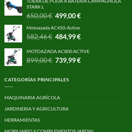
TIJERA DE PODA A BATERIA CAMPAGNOLA
era:
es:
STARK L
299,00 €.
250,00 €.
El
El
650,00
€
499,00
€
precio
precio
original
actual
Motoazada AC450-Active
era:
es:
El
El
582,46
€
484,99
€
650,00 €.
499,00 €.
precio
precio
original
actual
MOTOAZADA AC800 ACTIVE
era:
es:
El
El
899,00
€
739,99
€
582,46 €.
484,99 €.
precio
precio
original
actual
era:
es:
CATEGORÍAS PRINCIPALES
899,00 €.
739,99 €.
MAQUINARIA AGRÍCOLA
JARDINERIA Y AGRICULTURA
HERRAMIENTAS
MOBILIARIO Y COMPLEMENTOS JARDIN