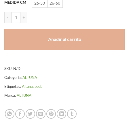
hasta
MEDIDA CM
26-50
26-60
93,94 €
TIJERA ALTUNA PODA 26-60HM cantidad
Añadir al carrito
SKU:
N/D
Categoría:
ALTUNA
Etiquetas:
Altuna
,
poda
Marca:
ALTUNA