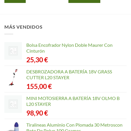
.
144,84 €.
131,
MÁS VENDIDOS
Bolsa Encofrador Nylon Doble Maurer Con
Cinturón
25,30
€
DESBROZADORA A BATERÍA 18V GRASS
CUTTER L20 STAYER
155,00
€
MINI MOTOSIERRA A BATERÍA 18V OLMO B
L20 STAYER
98,90
€
Tiralineas Aluminio Con Plomada 30 Metroscon
Bote De Polvo 100 Gramos