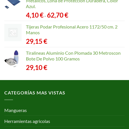
Metálicos, Lona de Protección Duradera, Color
Azul.
Rango
4,10
€
62,70
€
-
de
precios:
Tijeras Podar Profesional Acero 1172/50 cm. 2
desde
Manos
4,10 €
29,15
€
hasta
62,70 €
Tiralineas Aluminio Con Plomada 30 Metroscon
Bote De Polvo 100 Gramos
29,10
€
CATEGORÍAS MAS VISTAS
Mangueras
Herramientas agricolas