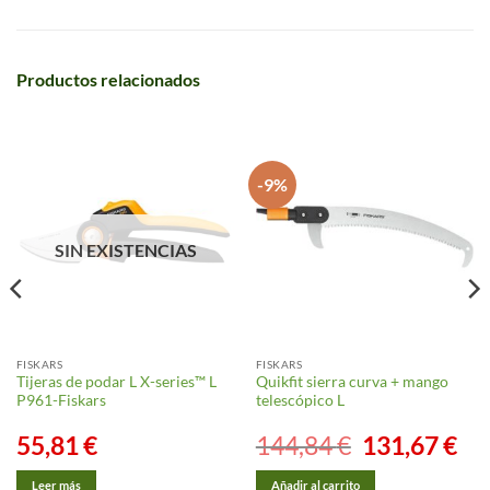
Productos relacionados
-9%
SIN EXISTENCIAS
FISKARS
FISKARS
Tijeras de podar L X-series™ L
Quikfit sierra curva + mango
P961-Fiskars
telescópico L
55,81
€
144,84
€
El
131,67
€
El
precio
prec
original
actu
era:
es:
Leer más
Añadir al carrito