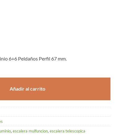
inio 6+6 Peldaños Perfil 67 mm.
Añadir al carrito
es
uminio
,
escalera mulfuncion
,
escalera telescopica