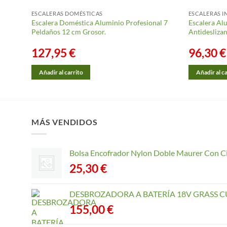
ESCALERAS DOMÉSTICAS
ESCALERAS I
Escalera Doméstica Aluminio Profesional 7
Escalera Al
izante,
Peldaños 12 cm Grosor.
Antideslizan
127,95
€
96,30
€
Añadir al carrito
Añadir al c
MÁS VENDIDOS
Bolsa Encofrador Nylon Doble Maurer Con C
25,30
€
DESBROZADORA A BATERÍA 18V GRASS CU
155,00
€