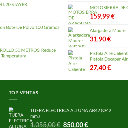
 L20 STAYER
MOTOSIERRA DE 
159,99
€
con Bote De Polvo 100 Gramos
Alargadera Maurer
31,90
€
OLLO 50 METROS. Reduce
Pistola Aire Calien
la Temperatura
Pistola Decapar Air
27,40
€
TOP VENTAS
TIJERA ELECTRICA ALTUNA AB42 (Ø42
mm.)
El
El
1.055,00
€
850,00
€