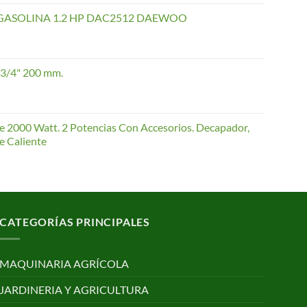
de
precios:
GASOLINA 1.2 HP DAC2512 DAEWOO
desde
40,35 €
hasta
 3/4" 200 mm.
168,65 €
te 2000 Watt. 2 Potencias Con Accesorios. Decapador,
e Caliente
CATEGORÍAS PRINCIPALES
MAQUINARIA AGRÍCOLA
JARDINERIA Y AGRICULTURA