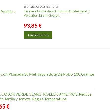
ESCALERAS DOMÉSTICAS
Escalera Doméstica Aluminio Profesional 5
5 Peldaños
Peldaños 12 cm Grosor.
93,85
€
Añadir al carrito
io Con Plomada 30 Metroscon Bote De Polvo 100 Gramos
COLOR VERDE CLARO. ROLLO 50 METROS. Reduce
ón Jardín y Terraza, Regula Temperatura
Rango
,65
€