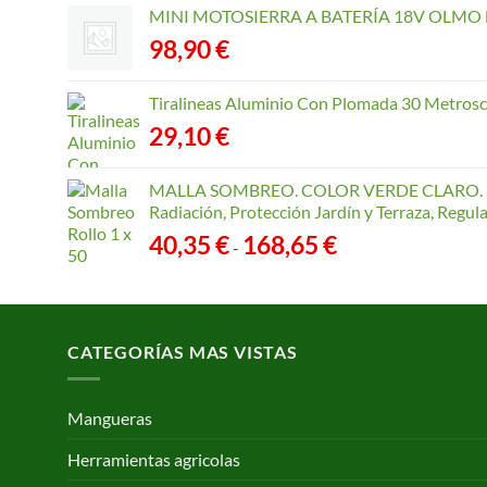
MINI MOTOSIERRA A BATERÍA 18V OLMO B
98,90
€
Tiralineas Aluminio Con Plomada 30 Metros
29,10
€
MALLA SOMBREO. COLOR VERDE CLARO. R
Radiación, Protección Jardín y Terraza, Regu
Rango
40,35
€
168,65
€
-
de
precios:
desde
40,35 €
CATEGORÍAS MAS VISTAS
hasta
168,65 €
Mangueras
Herramientas agricolas