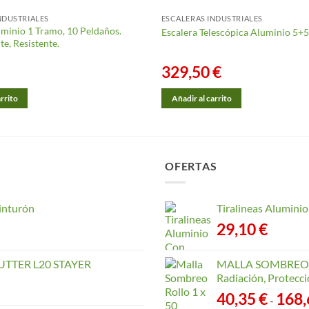
NDUSTRIALES
ESCALERAS INDUSTRIALES
uminio 1 Tramo, 10 Peldaños.
Escalera Telescópica Aluminio 5+
te, Resistente.
329,50
€
arrito
Añadir al carrito
OFERTAS
inturón
Tiralineas Alumin
29,10
€
TTER L20 STAYER
MALLA SOMBREO. 
Radiación, Protecci
40,35
€
168
-