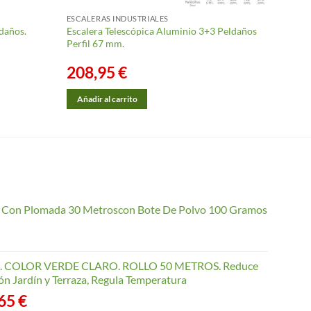
ESCALERAS INDUSTRIALES
daños.
Escalera Telescópica Aluminio 3+3 Peldaños
Perfil 67 mm.
208,95
€
Añadir al carrito
io Con Plomada 30 Metroscon Bote De Polvo 100 Gramos
COLOR VERDE CLARO. ROLLO 50 METROS. Reduce
ón Jardín y Terraza, Regula Temperatura
Rango
,65
€