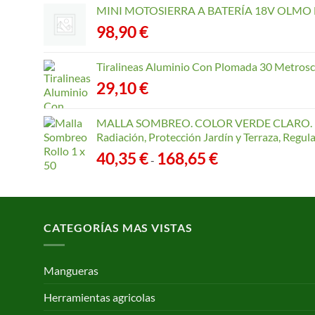
MINI MOTOSIERRA A BATERÍA 18V OLMO B
98,90
€
Tiralineas Aluminio Con Plomada 30 Metros
29,10
€
MALLA SOMBREO. COLOR VERDE CLARO. R
Radiación, Protección Jardín y Terraza, Regu
Rango
40,35
€
168,65
€
-
de
precios:
desde
40,35 €
CATEGORÍAS MAS VISTAS
hasta
168,65 €
Mangueras
Herramientas agricolas