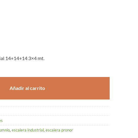
rial 14+14+14 3×4 mt.
Añadir al carrito
es
lumnio
,
escalera industrial
,
escalera pronor