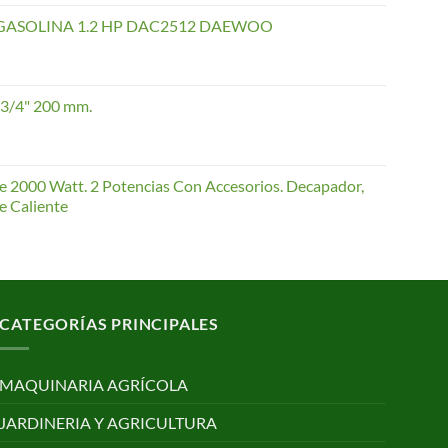
de
precios:
GASOLINA 1.2 HP DAC2512 DAEWOO
desde
40,35 €
hasta
 3/4" 200 mm.
168,65 €
te 2000 Watt. 2 Potencias Con Accesorios. Decapador,
e Caliente
CATEGORÍAS PRINCIPALES
MAQUINARIA AGRÍCOLA
JARDINERIA Y AGRICULTURA