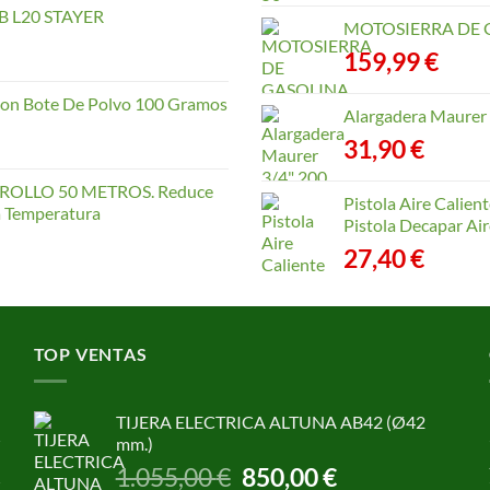
 L20 STAYER
MOTOSIERRA DE 
159,99
€
con Bote De Polvo 100 Gramos
Alargadera Maurer
31,90
€
OLLO 50 METROS. Reduce
Pistola Aire Calien
la Temperatura
Pistola Decapar Air
27,40
€
TOP VENTAS
TIJERA ELECTRICA ALTUNA AB42 (Ø42
mm.)
El
El
1.055,00
€
850,00
€