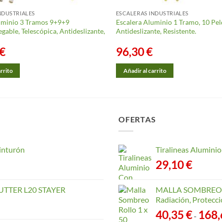
NDUSTRIALES
ESCALERAS INDUSTRIALES
uminio 3 Tramos 9+9+9
Escalera Aluminio 1 Tramo, 10 Pel
gable, Telescópica, Antideslizante,
Antideslizante, Resistente.
€
96,30
€
arrito
Añadir al carrito
OFERTAS
inturón
Tiralineas Alumin
29,10
€
TTER L20 STAYER
MALLA SOMBREO. 
Radiación, Protecci
40,35
€
168
-