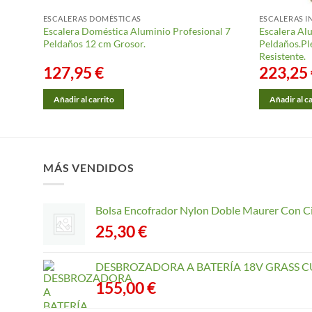
ESCALERAS DOMÉSTICAS
ESCALERAS I
Escalera Doméstica Aluminio Profesional 7
Escalera Al
izante,
Peldaños 12 cm Grosor.
Peldaños.Ple
Resistente.
127,95
€
223,25
Añadir al carrito
Añadir al c
MÁS VENDIDOS
Bolsa Encofrador Nylon Doble Maurer Con C
25,30
€
DESBROZADORA A BATERÍA 18V GRASS CU
155,00
€