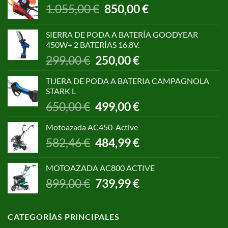
El
El
1.055,00
€
850,00
€
precio
precio
original
actual
SIERRA DE PODA A BATERÍA GOODYEAR
era:
es:
450W+ 2 BATERÍAS 16,8V.
1.055,00 €.
850,00 €.
El
El
299,00
€
250,00
€
precio
precio
original
actual
TIJERA DE PODA A BATERIA CAMPAGNOLA
era:
es:
STARK L
299,00 €.
250,00 €.
El
El
650,00
€
499,00
€
precio
precio
original
actual
Motoazada AC450-Active
era:
es:
El
El
582,46
€
484,99
€
650,00 €.
499,00 €.
precio
precio
original
actual
MOTOAZADA AC800 ACTIVE
era:
es:
El
El
899,00
€
739,99
€
582,46 €.
484,99 €.
precio
precio
original
actual
era:
es:
CATEGORÍAS PRINCIPALES
899,00 €.
739,99 €.