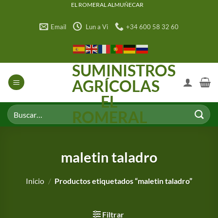
Saltar
EL ROMERAL ALMUÑECAR
al
Email
Lun a Vi
+34 600 58 32 60
contenido
SUMINISTROS
AGRÍCOLAS
EL
Buscar
ROMERAL
por:
maletin taladro
Inicio
/
Productos etiquetados “maletin taladro”
Filtrar