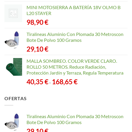
MINI MOTOSIERRA A BATERÍA 18V OLMO B
L20 STAYER
98,90
€
Tiralineas Aluminio Con Plomada 30 Metroscon
Bote De Polvo 100 Gramos
29,10
€
MALLA SOMBREO. COLOR VERDE CLARO.
ROLLO 50 METROS. Reduce Radiación,
Protección Jardín y Terraza, Regula Temperatura
Rango
40,35
€
168,65
€
-
de
precios:
OFERTAS
desde
40,35 €
hasta
Tiralineas Aluminio Con Plomada 30 Metroscon
168,65 €
Bote De Polvo 100 Gramos
29,10
€