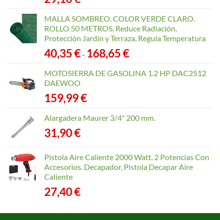
MALLA SOMBREO. COLOR VERDE CLARO.
ROLLO 50 METROS. Reduce Radiación,
Protección Jardín y Terraza, Regula Temperatura
Rango
40,35
€
168,65
€
-
de
precios:
MOTOSIERRA DE GASOLINA 1.2 HP DAC2512
desde
DAEWOO
40,35 €
159,99
€
hasta
168,65 €
Alargadera Maurer 3/4" 200 mm.
31,90
€
Pistola Aire Caliente 2000 Watt. 2 Potencias Con
Accesorios. Decapador, Pistola Decapar Aire
Caliente
27,40
€