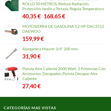
ROLLO 50 METROS. Reduce Radiación,
Protección Jardín y Terraza, Regula Temperatura
Rango
40,35
€
168,65
€
-
de
precios:
MOTOSIERRA DE GASOLINA 1.2 HP DAC2512
desde
DAEWOO
40,35 €
159,99
€
hasta
168,65 €
Alargadera Maurer 3/4" 200 mm.
31,90
€
Pistola Aire Caliente 2000 Watt. 2 Potencias Con
Accesorios. Decapador, Pistola Decapar Aire
Caliente
27,40
€
CATEGORÍAS MAS VISTAS