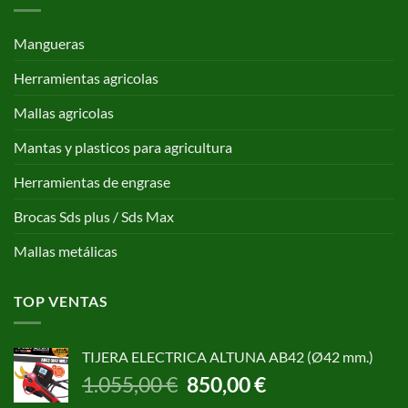
Mangueras
Herramientas agricolas
Mallas agricolas
Mantas y plasticos para agricultura
Herramientas de engrase
Brocas Sds plus / Sds Max
Mallas metálicas
TOP VENTAS
TIJERA ELECTRICA ALTUNA AB42 (Ø42 mm.)
El
El
1.055,00
€
850,00
€
precio
precio