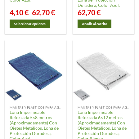
Duradera, Color Azul.
4,10
€
62,70
€
Rango
62,70
€
-
de
precios:
desde
Seleccionar opciones
Añadir al carrito
4,10 €
hasta
Este
62,70 €
producto
tiene
múltiples
variantes.
Las
opciones
se
pueden
elegir
en
la
MANTAS Y PLASTICOS PARA AGRICULTURA
MANTAS Y PLASTICOS PARA AGRICULTURA
página
Lona Impermeable
Lona Impermeable
de
Reforzada 5×8 metros
Reforzada 6×12 metros
producto
(Aproximadamente) Con
(Aproximadamente) Con
Ojetes Metálicos, Lona de
Ojetes Metálicos, Lona de
Protección Duradera,
Protección Duradera,
Color Azul.
Color Blanco.