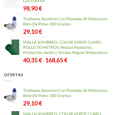
L20 STAYER
98,90
€
Tiralineas Aluminio Con Plomada 30 Metroscon
Bote De Polvo 100 Gramos
29,10
€
MALLA SOMBREO. COLOR VERDE CLARO.
ROLLO 50 METROS. Reduce Radiación,
Protección Jardín y Terraza, Regula Temperatura
Rango
40,35
€
168,65
€
-
de
precios:
OFERTAS
desde
40,35 €
hasta
Tiralineas Aluminio Con Plomada 30 Metroscon
168,65 €
Bote De Polvo 100 Gramos
29,10
€
MALLA SOMBREO. COLOR VERDE CLARO.