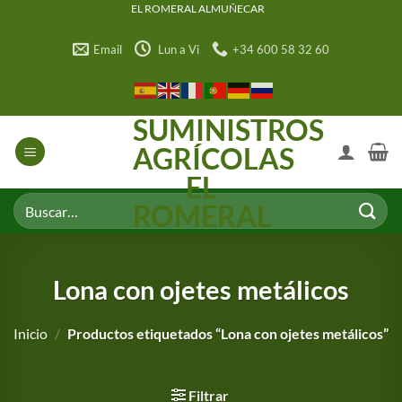
Saltar
EL ROMERAL ALMUÑECAR
al
Email
Lun a Vi
+34 600 58 32 60
contenido
SUMINISTROS
AGRÍCOLAS
EL
Buscar
ROMERAL
por:
Lona con ojetes metálicos
Inicio
/
Productos etiquetados “Lona con ojetes metálicos”
Filtrar