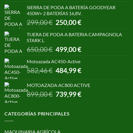
original
actual
SIERRA DE PODA A BATERÍA GOODYEAR
era:
es:
450W+ 2 BATERÍAS 16,8V.
1.055,00 €.
850,00 €.
El
El
299,00
€
250,00
€
precio
precio
original
actual
TIJERA DE PODA A BATERIA CAMPAGNOLA
era:
es:
STARK L
299,00 €.
250,00 €.
El
El
650,00
€
499,00
€
precio
precio
original
actual
Motoazada AC450-Active
era:
es:
El
El
582,46
€
484,99
€
650,00 €.
499,00 €.
precio
precio
original
actual
MOTOAZADA AC800 ACTIVE
era:
es:
El
El
899,00
€
739,99
€
582,46 €.
484,99 €.
precio
precio
original
actual
era:
es:
CATEGORÍAS PRINCIPALES
899,00 €.
739,99 €.
MAQUINARIA AGRÍCOLA