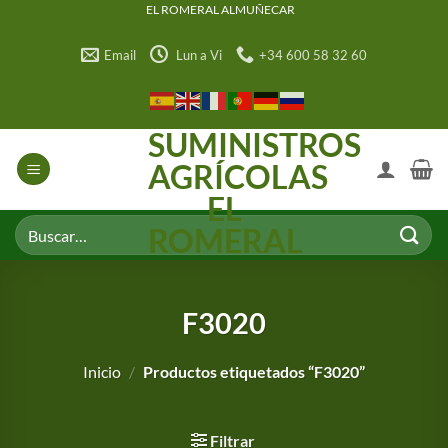
Saltar
EL ROMERAL ALMUÑECAR
al
Email
Lun a Vi
+34 600 58 32 60
contenido
SUMINISTROS
AGRÍCOLAS
EL
Buscar
ROMERAL
por:
F3020
Inicio
/
Productos etiquetados “F3020”
Filtrar