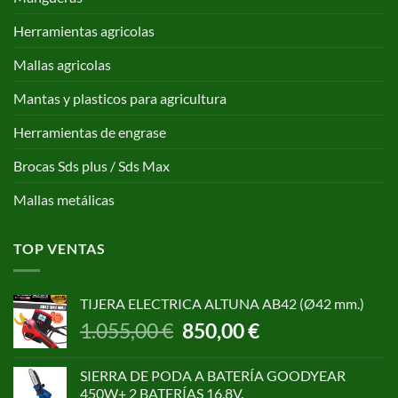
Herramientas agricolas
Mallas agricolas
Mantas y plasticos para agricultura
Herramientas de engrase
Brocas Sds plus / Sds Max
Mallas metálicas
TOP VENTAS
TIJERA ELECTRICA ALTUNA AB42 (Ø42 mm.)
El
El
1.055,00
€
850,00
€
precio
precio
original
actual
SIERRA DE PODA A BATERÍA GOODYEAR
era:
es:
450W+ 2 BATERÍAS 16,8V.