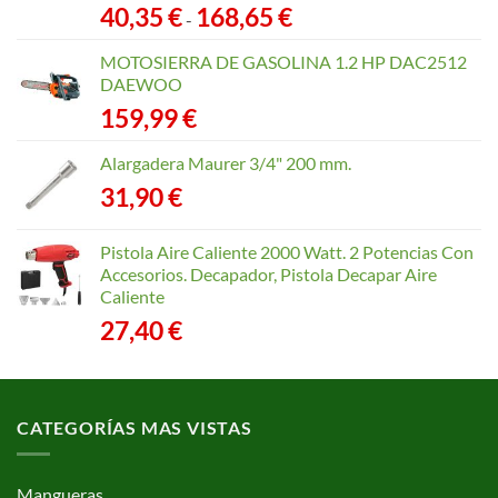
Rango
40,35
€
168,65
€
-
de
precios:
MOTOSIERRA DE GASOLINA 1.2 HP DAC2512
desde
DAEWOO
40,35 €
159,99
€
hasta
168,65 €
Alargadera Maurer 3/4" 200 mm.
31,90
€
Pistola Aire Caliente 2000 Watt. 2 Potencias Con
Accesorios. Decapador, Pistola Decapar Aire
Caliente
27,40
€
CATEGORÍAS MAS VISTAS
Mangueras