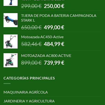
1.055,00 €.
850,00 €.
El
El
299,00
€
250,00
€
precio
precio
original
actual
TIJERA DE PODA A BATERIA CAMPAGNOLA
era:
es:
STARK L
299,00 €.
250,00 €.
El
El
650,00
€
499,00
€
precio
precio
original
actual
Motoazada AC450-Active
era:
es:
El
El
582,46
€
484,99
€
650,00 €.
499,00 €.
precio
precio
original
actual
MOTOAZADA AC800 ACTIVE
era:
es:
El
El
899,00
€
739,99
€
582,46 €.
484,99 €.
precio
precio
original
actual
era:
es:
CATEGORÍAS PRINCIPALES
899,00 €.
739,99 €.
MAQUINARIA AGRÍCOLA
JARDINERIA Y AGRICULTURA