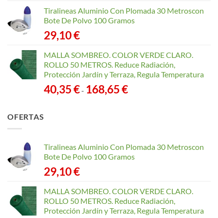
Tiralineas Aluminio Con Plomada 30 Metroscon
Bote De Polvo 100 Gramos
29,10
€
MALLA SOMBREO. COLOR VERDE CLARO.
ROLLO 50 METROS. Reduce Radiación,
Protección Jardín y Terraza, Regula Temperatura
Rango
40,35
€
168,65
€
-
de
precios:
OFERTAS
desde
40,35 €
hasta
Tiralineas Aluminio Con Plomada 30 Metroscon
168,65 €
Bote De Polvo 100 Gramos
29,10
€
MALLA SOMBREO. COLOR VERDE CLARO.
ROLLO 50 METROS. Reduce Radiación,
Protección Jardín y Terraza, Regula Temperatura