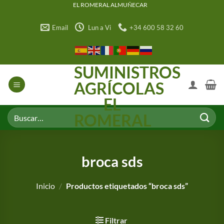
Saltar
EL ROMERAL ALMUÑECAR
al
Email
Lun a Vi
+34 600 58 32 60
contenido
SUMINISTROS
AGRÍCOLAS
EL
Buscar
ROMERAL
por:
broca sds
Inicio
/
Productos etiquetados “broca sds”
Filtrar