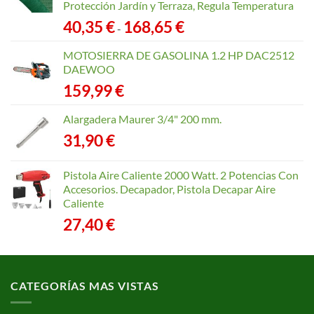
Protección Jardín y Terraza, Regula Temperatura
Rango
40,35
€
168,65
€
-
de
precios:
MOTOSIERRA DE GASOLINA 1.2 HP DAC2512
desde
DAEWOO
40,35 €
159,99
€
hasta
168,65 €
Alargadera Maurer 3/4" 200 mm.
31,90
€
Pistola Aire Caliente 2000 Watt. 2 Potencias Con
Accesorios. Decapador, Pistola Decapar Aire
Caliente
27,40
€
CATEGORÍAS MAS VISTAS