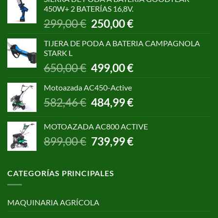
era:
es:
450W+ 2 BATERÍAS 16,8V.
1.055,00 €.
850,00 €.
El
El
299,00
€
250,00
€
precio
precio
original
actual
TIJERA DE PODA A BATERIA CAMPAGNOLA
era:
es:
STARK L
299,00 €.
250,00 €.
El
El
650,00
€
499,00
€
precio
precio
original
actual
Motoazada AC450-Active
era:
es:
El
El
582,46
€
484,99
€
650,00 €.
499,00 €.
precio
precio
original
actual
MOTOAZADA AC800 ACTIVE
era:
es:
El
El
899,00
€
739,99
€
582,46 €.
484,99 €.
precio
precio
original
actual
era:
es:
CATEGORÍAS PRINCIPALES
899,00 €.
739,99 €.
MAQUINARIA AGRÍCOLA