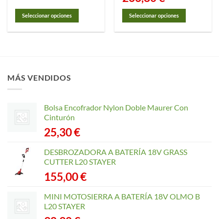
de
desde
precios:
7,80 €
desde
hasta
Seleccionar opciones
Seleccionar opciones
68,25 €
73,65 €
hasta
Este
Este
266,80 €
producto
producto
tiene
tiene
múltiples
múltiples
variantes.
variantes.
MÁS VENDIDOS
Las
Las
opciones
opciones
se
se
Bolsa Encofrador Nylon Doble Maurer Con
pueden
pueden
Cinturón
elegir
elegir
25,30
€
en
en
la
la
página
página
DESBROZADORA A BATERÍA 18V GRASS
de
de
CUTTER L20 STAYER
producto
producto
155,00
€
MINI MOTOSIERRA A BATERÍA 18V OLMO B
L20 STAYER