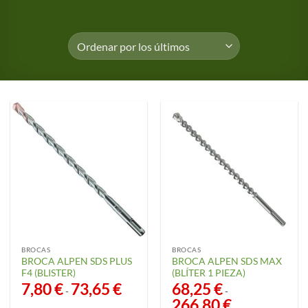
BROCAS
BROCAS
BROCA ALPEN SDS PLUS
BROCA ALPEN SDS MAX
F4 (BLISTER)
(BLÍTER 1 PIEZA)
7,80
€
73,65
€
Rango
68,25
€
-
-
de
266,80
€
Rango
precios: