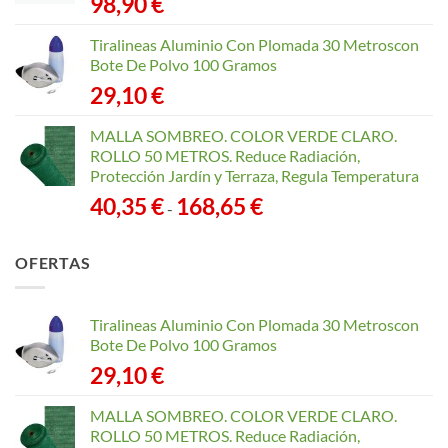
98,90
€
Tiralineas Aluminio Con Plomada 30 Metroscon
Bote De Polvo 100 Gramos
29,10
€
MALLA SOMBREO. COLOR VERDE CLARO.
ROLLO 50 METROS. Reduce Radiación,
Protección Jardín y Terraza, Regula Temperatura
Rango
40,35
€
168,65
€
-
de
precios:
OFERTAS
desde
40,35 €
hasta
Tiralineas Aluminio Con Plomada 30 Metroscon
168,65 €
Bote De Polvo 100 Gramos
29,10
€
MALLA SOMBREO. COLOR VERDE CLARO.
ROLLO 50 METROS. Reduce Radiación,