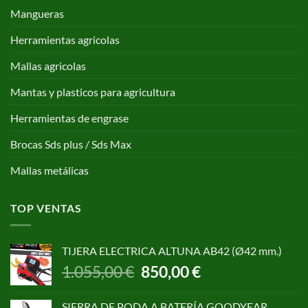
Mangueras
Herramientas agricolas
Mallas agricolas
Mantas y plasticos para agricultura
Herramientas de engrase
Brocas Sds plus / Sds Max
Mallas metálicas
TOP VENTAS
TIJERA ELECTRICA ALTUNA AB42 (Ø42 mm.)
El
El
1.055,00
€
850,00
€
precio
precio
original
actual
SIERRA DE PODA A BATERÍA GOODYEAR