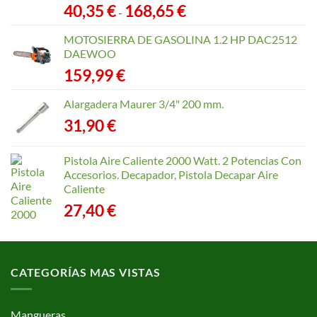
Rango
40,35
€
168,65
€
-
de
precios:
MOTOSIERRA DE GASOLINA 1.2 HP DAC2512
desde
DAEWOO
40,35 €
159,99
€
hasta
168,65 €
Alargadera Maurer 3/4" 200 mm.
31,90
€
Pistola Aire Caliente 2000 Watt. 2 Potencias Con
Accesorios. Decapador, Pistola Decapar Aire
Caliente
27,40
€
CATEGORÍAS MAS VISTAS
Mangueras