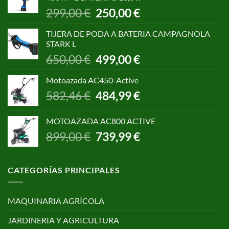
1.055,00 €.
850,00 €.
El
El
299,00
€
250,00
€
precio
precio
original
actual
TIJERA DE PODA A BATERIA CAMPAGNOLA
era:
es:
STARK L
299,00 €.
250,00 €.
El
El
650,00
€
499,00
€
precio
precio
original
actual
Motoazada AC450-Active
era:
es:
El
El
582,46
€
484,99
€
650,00 €.
499,00 €.
precio
precio
original
actual
MOTOAZADA AC800 ACTIVE
era:
es:
El
El
899,00
€
739,99
€
582,46 €.
484,99 €.
precio
precio
original
actual
era:
es:
CATEGORÍAS PRINCIPALES
899,00 €.
739,99 €.
MAQUINARIA AGRÍCOLA
JARDINERIA Y AGRICULTURA