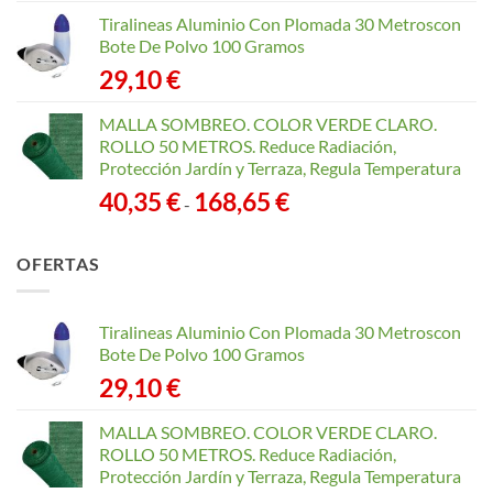
Tiralineas Aluminio Con Plomada 30 Metroscon
Bote De Polvo 100 Gramos
29,10
€
MALLA SOMBREO. COLOR VERDE CLARO.
ROLLO 50 METROS. Reduce Radiación,
Protección Jardín y Terraza, Regula Temperatura
Rango
40,35
€
168,65
€
-
de
precios:
OFERTAS
desde
40,35 €
hasta
Tiralineas Aluminio Con Plomada 30 Metroscon
168,65 €
Bote De Polvo 100 Gramos
29,10
€
MALLA SOMBREO. COLOR VERDE CLARO.
ROLLO 50 METROS. Reduce Radiación,
Protección Jardín y Terraza, Regula Temperatura