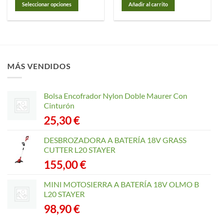
desde
Seleccionar opciones
Añadir al carrito
2,85 €
hasta
Este
29,05 €
producto
tiene
múltiples
variantes.
MÁS VENDIDOS
Las
opciones
se
Bolsa Encofrador Nylon Doble Maurer Con
pueden
Cinturón
elegir
25,30
€
en
la
página
DESBROZADORA A BATERÍA 18V GRASS
de
CUTTER L20 STAYER
producto
155,00
€
MINI MOTOSIERRA A BATERÍA 18V OLMO B
L20 STAYER
98,90
€