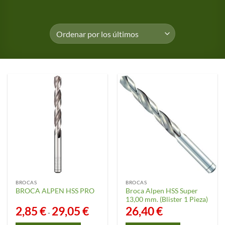
BROCAS
BROCAS
Broca Alpen HSS Super
BROCA ALPEN HSS PRO
13,00 mm. (Blister 1 Pieza)
2,85
€
29,05
€
Rango
26,40
€
-
de
precios: