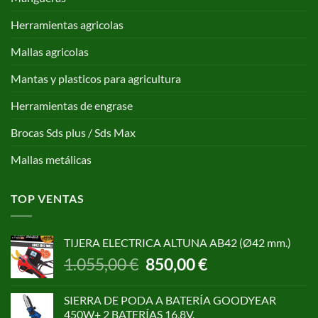
Herramientas agricolas
Mallas agricolas
Mantas y plasticos para agricultura
Herramientas de engrase
Brocas Sds plus / Sds Max
Mallas metálicas
TOP VENTAS
TIJERA ELECTRICA ALTUNA AB42 (Ø42 mm.)
El
El
1.055,00
€
850,00
€
precio
precio
original
actual
SIERRA DE PODA A BATERÍA GOODYEAR
era:
es:
450W+ 2 BATERÍAS 16,8V.