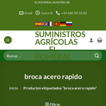
Saltar
EL ROMERAL ALMUÑECAR
al
Email
Lun a Vi
+34 600 58 32 60
contenido
SUMINISTROS
AGRÍCOLAS
EL
Buscar
ROMERAL
por:
broca acero rapido
Inicio
/
Productos etiquetados “broca acero rapido”
Filtrar