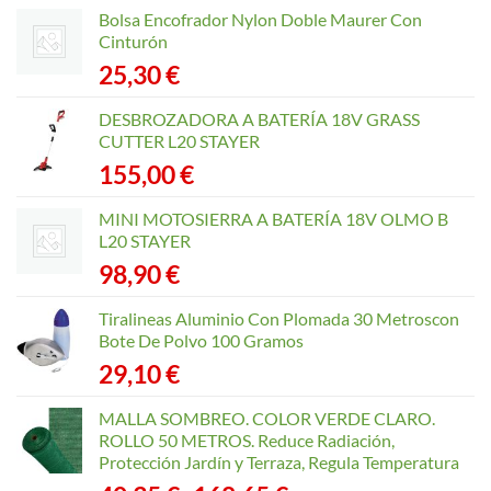
opciones
Bolsa Encofrador Nylon Doble Maurer Con
se
Cinturón
pueden
25,30
€
elegir
en
DESBROZADORA A BATERÍA 18V GRASS
la
CUTTER L20 STAYER
página
155,00
€
de
producto
MINI MOTOSIERRA A BATERÍA 18V OLMO B
L20 STAYER
98,90
€
Tiralineas Aluminio Con Plomada 30 Metroscon
Bote De Polvo 100 Gramos
29,10
€
MALLA SOMBREO. COLOR VERDE CLARO.
ROLLO 50 METROS. Reduce Radiación,
Protección Jardín y Terraza, Regula Temperatura
Rango