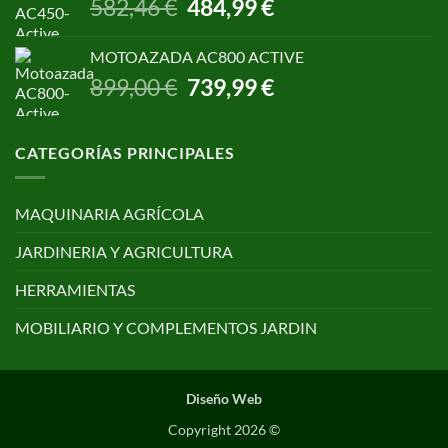
El
El
582,46
€
484,99
€
650,00 €.
499,00 €.
precio
precio
original
actual
MOTOAZADA AC800 ACTIVE
era:
es:
El
El
899,00
€
739,99
€
582,46 €.
484,99 €.
precio
precio
original
actual
era:
es:
CATEGORÍAS PRINCIPALES
899,00 €.
739,99 €.
MAQUINARIA AGRÍCOLA
JARDINERIA Y AGRICULTURA
HERRAMIENTAS
MOBILIARIO Y COMPLEMENTOS JARDIN
Diseño Web
Copyright 2026 ©