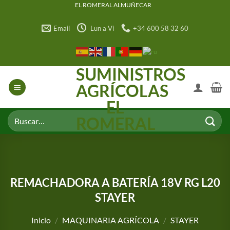
Saltar
EL ROMERAL ALMUÑECAR
al
Email
Lun a Vi
+34 600 58 32 60
contenido
SUMINISTROS
AGRÍCOLAS
EL
Buscar
ROMERAL
por:
REMACHADORA A BATERÍA 18V RG L20
STAYER
Inicio
/
MAQUINARIA AGRÍCOLA
/
STAYER