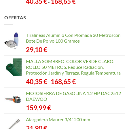
40,35
€
168,65
€
-
de
precios:
OFERTAS
desde
40,35 €
hasta
Tiralineas Aluminio Con Plomada 30 Metroscon
168,65 €
Bote De Polvo 100 Gramos
29,10
€
MALLA SOMBREO. COLOR VERDE CLARO.
ROLLO 50 METROS. Reduce Radiación,
Protección Jardín y Terraza, Regula Temperatura
Rango
40,35
€
168,65
€
-
de
precios:
MOTOSIERRA DE GASOLINA 1.2 HP DAC2512
desde
DAEWOO
40,35 €
159,99
€
hasta
168,65 €
Alargadera Maurer 3/4" 200 mm.
31,90
€