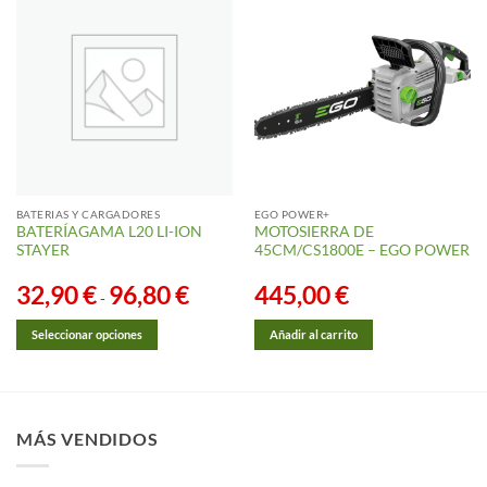
BATERIAS Y CARGADORES
EGO POWER+
BATERÍAGAMA L20 LI-ION
MOTOSIERRA DE
STAYER
45CM/CS1800E – EGO POWER
32,90
€
96,80
€
Rango
445,00
€
-
de
precios:
desde
Seleccionar opciones
Añadir al carrito
32,90 €
hasta
Este
96,80 €
producto
tiene
múltiples
MÁS VENDIDOS
variantes.
Las