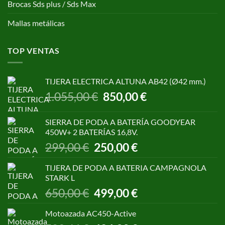
Brocas Sds plus / Sds Max
Mallas metálicas
TOP VENTAS
TIJERA ELECTRICA ALTUNA AB42 (Ø42 mm.)
El
El
1.055,00
€
850,00
€
precio
precio
original
actual
SIERRA DE PODA A BATERÍA GOODYEAR
era:
es:
450W+ 2 BATERÍAS 16,8V.
1.055,00 €.
850,00 €.
El
El
299,00
€
250,00
€
precio
precio
original
actual
TIJERA DE PODA A BATERIA CAMPAGNOLA
era:
es:
STARK L
299,00 €.
250,00 €.
El
El
650,00
€
499,00
€
precio
precio
original
actual
Motoazada AC450-Active
era:
es: