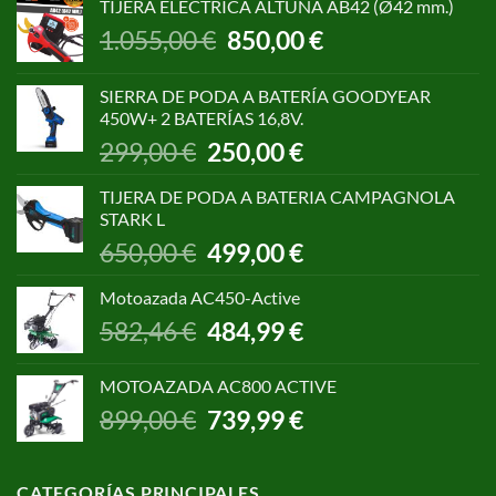
TIJERA ELECTRICA ALTUNA AB42 (Ø42 mm.)
El
El
1.055,00
€
850,00
€
precio
precio
original
actual
SIERRA DE PODA A BATERÍA GOODYEAR
era:
es:
450W+ 2 BATERÍAS 16,8V.
1.055,00 €.
850,00 €.
El
El
299,00
€
250,00
€
precio
precio
original
actual
TIJERA DE PODA A BATERIA CAMPAGNOLA
era:
es:
STARK L
299,00 €.
250,00 €.
El
El
650,00
€
499,00
€
precio
precio
original
actual
Motoazada AC450-Active
era:
es:
El
El
582,46
€
484,99
€
650,00 €.
499,00 €.
precio
precio
original
actual
MOTOAZADA AC800 ACTIVE
era:
es:
El
El
899,00
€
739,99
€
582,46 €.
484,99 €.
precio
precio
original
actual
era:
es:
CATEGORÍAS PRINCIPALES