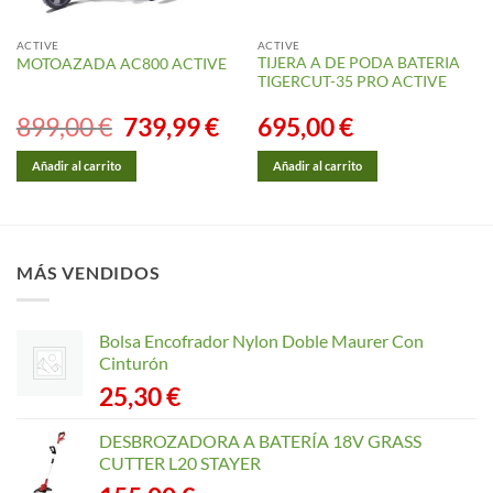
ACTIVE
ACTIVE
TIJERA A DE PODA BATERIA
MOTOAZADA AC800 ACTIVE
TIGERCUT-35 PRO ACTIVE
899,00
€
El
739,99
€
El
695,00
€
precio
precio
original
actual
era:
es:
Añadir al carrito
Añadir al carrito
899,00 €.
739,99 €.
MÁS VENDIDOS
Bolsa Encofrador Nylon Doble Maurer Con
Cinturón
25,30
€
DESBROZADORA A BATERÍA 18V GRASS
CUTTER L20 STAYER