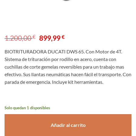
El
El
1.200,00
€
899,99
€
precio
precio
original
actual
BIOTRITURADORA DUCATI DWS 65. Con Motor de 4T.
era:
es:
Sistema de trituración por rodillo en acero, cuenta con
1.200,00 €.
899,99 €.
cuchillas de corte gemelas reversibles para un trabajo mas
efectivo. Sus llantas neumáticas hacen fácil el transporte. Con
parada de emergencia. Incluye kit herramientas.
Solo quedan 1 disponibles
Añadir al carrito