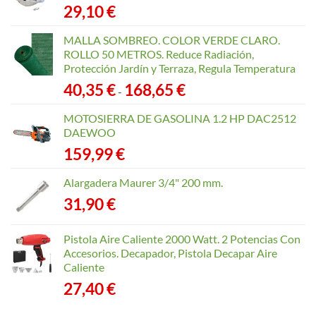
29,10
€
MALLA SOMBREO. COLOR VERDE CLARO.
ROLLO 50 METROS. Reduce Radiación,
Protección Jardín y Terraza, Regula Temperatura
Rango
40,35
€
168,65
€
-
de
precios:
MOTOSIERRA DE GASOLINA 1.2 HP DAC2512
desde
DAEWOO
40,35 €
159,99
€
hasta
168,65 €
Alargadera Maurer 3/4" 200 mm.
31,90
€
Pistola Aire Caliente 2000 Watt. 2 Potencias Con
Accesorios. Decapador, Pistola Decapar Aire
Caliente
27,40
€