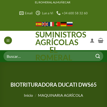
Saltar
EL ROMERAL ALMUÑECAR
al
Email
Lun a Vi
+34 600 58 32 60
contenido
SUMINISTROS
AGRÍCOLAS
EL
Buscar
ROMERAL
por:
BIOTRITURADORA DUCATI DWS65
Inicio
/
MAQUINARIA AGRÍCOLA