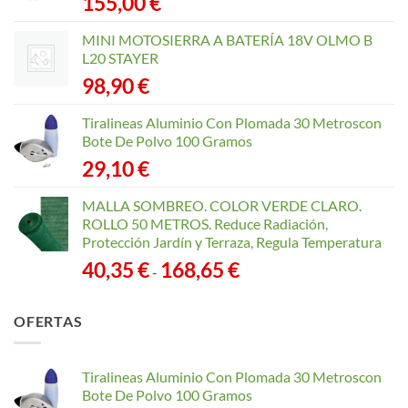
155,00
€
MINI MOTOSIERRA A BATERÍA 18V OLMO B
L20 STAYER
98,90
€
Tiralineas Aluminio Con Plomada 30 Metroscon
Bote De Polvo 100 Gramos
29,10
€
MALLA SOMBREO. COLOR VERDE CLARO.
ROLLO 50 METROS. Reduce Radiación,
Protección Jardín y Terraza, Regula Temperatura
Rango
40,35
€
168,65
€
-
de
precios:
OFERTAS
desde
40,35 €
hasta
Tiralineas Aluminio Con Plomada 30 Metroscon
168,65 €
Bote De Polvo 100 Gramos