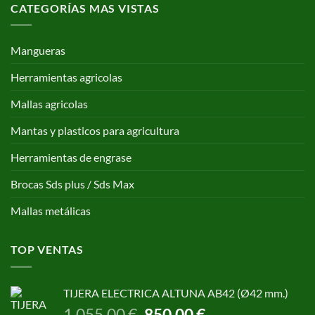
CATEGORÍAS MAS VISTAS
Mangueras
Herramientas agricolas
Mallas agricolas
Mantas y plasticos para agricultura
Herramientas de engrase
Brocas Sds plus / Sds Max
Mallas metálicas
TOP VENTAS
TIJERA ELECTRICA ALTUNA AB42 (Ø42 mm.)
El
El
1.055,00
€
850,00
€