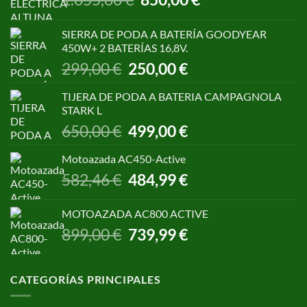
precio
precio
original
actual
SIERRA DE PODA A BATERÍA GOODYEAR
era:
es:
450W+ 2 BATERÍAS 16,8V.
1.055,00 €.
850,00 €.
El
El
299,00
€
250,00
€
precio
precio
original
actual
TIJERA DE PODA A BATERIA CAMPAGNOLA
era:
es:
STARK L
299,00 €.
250,00 €.
El
El
650,00
€
499,00
€
precio
precio
original
actual
Motoazada AC450-Active
era:
es:
El
El
582,46
€
484,99
€
650,00 €.
499,00 €.
precio
precio
original
actual
MOTOAZADA AC800 ACTIVE
era:
es:
El
El
899,00
€
739,99
€
582,46 €.
484,99 €.
precio
precio
original
actual
era:
es:
CATEGORÍAS PRINCIPALES
899,00 €.
739,99 €.