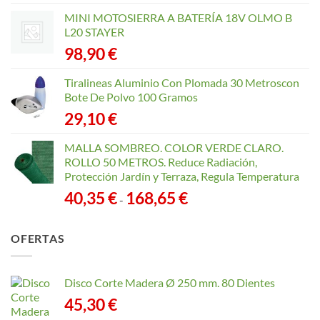
MINI MOTOSIERRA A BATERÍA 18V OLMO B
L20 STAYER
98,90
€
Tiralineas Aluminio Con Plomada 30 Metroscon
Bote De Polvo 100 Gramos
29,10
€
MALLA SOMBREO. COLOR VERDE CLARO.
ROLLO 50 METROS. Reduce Radiación,
Protección Jardín y Terraza, Regula Temperatura
Rango
40,35
€
168,65
€
-
de
precios:
OFERTAS
desde
40,35 €
hasta
Disco Corte Madera Ø 250 mm. 80 Dientes
168,65 €
45,30
€