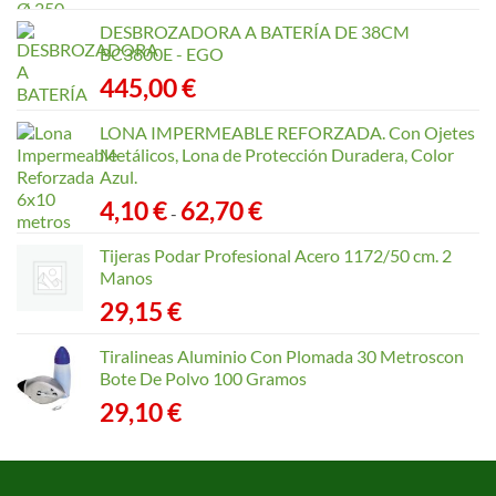
DESBROZADORA A BATERÍA DE 38CM
BC3800E - EGO
445,00
€
LONA IMPERMEABLE REFORZADA. Con Ojetes
Metálicos, Lona de Protección Duradera, Color
Azul.
Rango
4,10
€
62,70
€
-
de
precios:
Tijeras Podar Profesional Acero 1172/50 cm. 2
desde
Manos
4,10 €
29,15
€
hasta
62,70 €
Tiralineas Aluminio Con Plomada 30 Metroscon
Bote De Polvo 100 Gramos
29,10
€