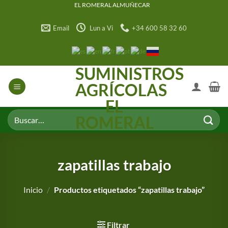
Saltar
EL ROMERAL ALMUÑECAR
al
Email
Lun a Vi
+34 600 58 32 60
contenido
SUMINISTROS
AGRÍCOLAS
EL
Buscar
ROMERAL
por:
zapatillas trabajo
Inicio
/
Productos etiquetados “zapatillas trabajo”
Filtrar