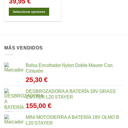
39,95
€
Seleccionar opciones
Este
producto
tiene
múltiples
variantes.
MÁS VENDIDOS
Las
opciones
se
Bolsa Encofrador Nylon Doble Maurer Con
pueden
Cinturón
elegir
25,30
€
en
la
página
DESBROZADORA A BATERÍA 18V GRASS
de
CUTTER L20 STAYER
producto
155,00
€
MINI MOTOSIERRA A BATERÍA 18V OLMO B
L20 STAYER