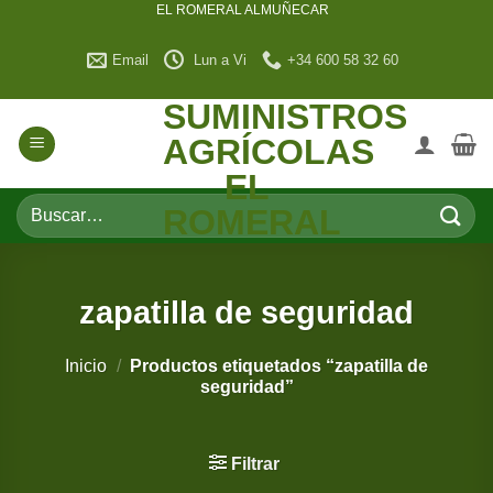
EL ROMERAL ALMUÑECAR
Saltar
al
Email
Lun a Vi
+34 600 58 32 60
contenido
SUMINISTROS
AGRÍCOLAS
EL
Buscar
ROMERAL
por:
zapatilla de seguridad
Inicio
/
Productos etiquetados “zapatilla de
seguridad”
Filtrar