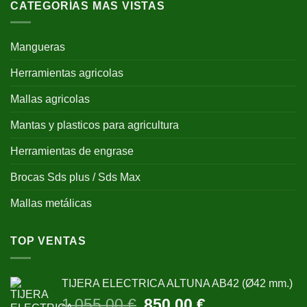
CATEGORÍAS MAS VISTAS
Mangueras
Herramientas agricolas
Mallas agricolas
Mantas y plasticos para agricultura
Herramientas de engrase
Brocas Sds plus / Sds Max
Mallas metálicas
TOP VENTAS
TIJERA ELECTRICA ALTUNA AB42 (Ø42 mm.)
El
El
1.055,00
€
850,00
€