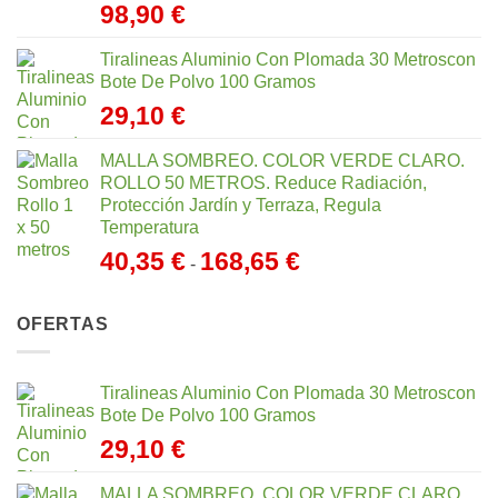
98,90
€
Tiralineas Aluminio Con Plomada 30 Metroscon
Bote De Polvo 100 Gramos
29,10
€
MALLA SOMBREO. COLOR VERDE CLARO.
ROLLO 50 METROS. Reduce Radiación,
Protección Jardín y Terraza, Regula
Temperatura
Rango
40,35
€
168,65
€
-
de
precios:
OFERTAS
desde
40,35 €
hasta
Tiralineas Aluminio Con Plomada 30 Metroscon
168,65 €
Bote De Polvo 100 Gramos
29,10
€
MALLA SOMBREO. COLOR VERDE CLARO.