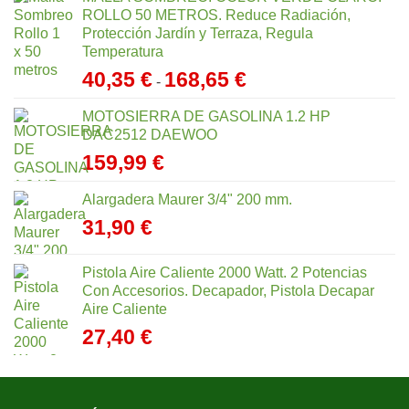
ROLLO 50 METROS. Reduce Radiación,
Protección Jardín y Terraza, Regula
Temperatura
Rango
40,35
€
168,65
€
-
de
precios:
MOTOSIERRA DE GASOLINA 1.2 HP
desde
DAC2512 DAEWOO
40,35 €
159,99
€
hasta
168,65 €
Alargadera Maurer 3/4" 200 mm.
31,90
€
Pistola Aire Caliente 2000 Watt. 2 Potencias
Con Accesorios. Decapador, Pistola Decapar
Aire Caliente
27,40
€