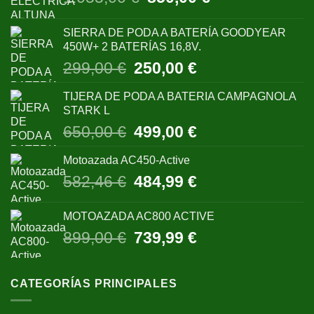
precio
precio
original
actual
SIERRA DE PODA A BATERÍA GOODYEAR
era:
es:
450W+ 2 BATERÍAS 16,8V.
1.055,00 €.
850,00 €.
El
El
299,00
€
250,00
€
precio
precio
original
actual
TIJERA DE PODA A BATERIA CAMPAGNOLA
era:
es:
STARK L
299,00 €.
250,00 €.
El
El
650,00
€
499,00
€
precio
precio
original
actual
Motoazada AC450-Active
era:
es:
El
El
582,46
€
484,99
€
650,00 €.
499,00 €.
precio
precio
original
actual
MOTOAZADA AC800 ACTIVE
era:
es:
El
El
899,00
€
739,99
€
582,46 €.
484,99 €.
precio
precio
original
actual
era:
es:
CATEGORÍAS PRINCIPALES
899,00 €.
739,99 €.