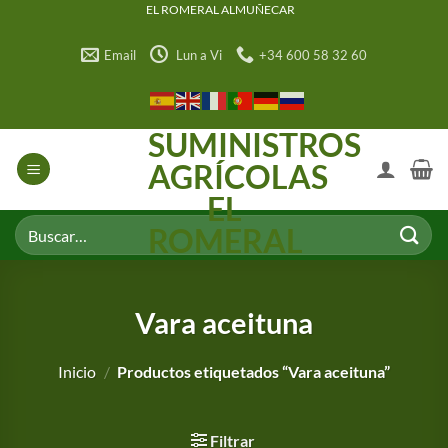
Saltar
EL ROMERAL ALMUÑECAR
al
Email
Lun a Vi
+34 600 58 32 60
contenido
SUMINISTROS
AGRÍCOLAS
EL
Buscar
ROMERAL
por:
Vara aceituna
Inicio
/
Productos etiquetados “Vara aceituna”
Filtrar