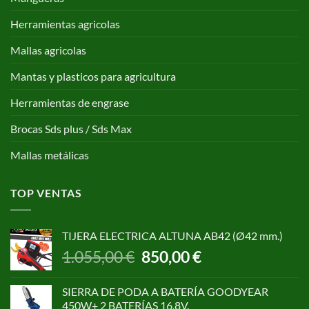
Herramientas agricolas
Mallas agricolas
Mantas y plasticos para agricultura
Herramientas de engrase
Brocas Sds plus / Sds Max
Mallas metálicas
TOP VENTAS
TIJERA ELECTRICA ALTUNA AB42 (Ø42 mm.)
El
El
1.055,00
€
850,00
€
precio
precio
original
actual
SIERRA DE PODA A BATERÍA GOODYEAR
era:
es:
450W+ 2 BATERÍAS 16,8V.