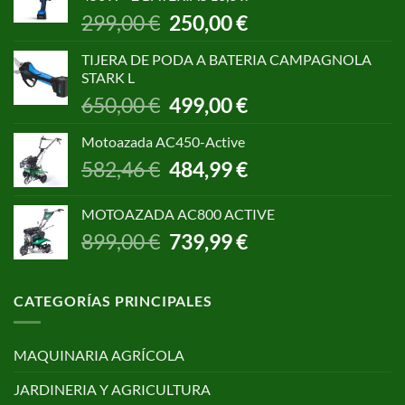
1.055,00 €.
850,00 €.
El
El
299,00
€
250,00
€
precio
precio
original
actual
TIJERA DE PODA A BATERIA CAMPAGNOLA
era:
es:
STARK L
299,00 €.
250,00 €.
El
El
650,00
€
499,00
€
precio
precio
original
actual
Motoazada AC450-Active
era:
es:
El
El
582,46
€
484,99
€
650,00 €.
499,00 €.
precio
precio
original
actual
MOTOAZADA AC800 ACTIVE
era:
es:
El
El
899,00
€
739,99
€
582,46 €.
484,99 €.
precio
precio
original
actual
era:
es:
CATEGORÍAS PRINCIPALES
899,00 €.
739,99 €.
MAQUINARIA AGRÍCOLA
JARDINERIA Y AGRICULTURA