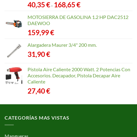
Rango
40,35
€
168,65
€
-
de
precios:
MOTOSIERRA DE GASOLINA 1.2 HP DAC2512
desde
DAEWOO
40,35 €
159,99
€
hasta
168,65 €
Alargadera Maurer 3/4" 200 mm.
31,90
€
Pistola Aire Caliente 2000 Watt. 2 Potencias Con
Accesorios. Decapador, Pistola Decapar Aire
Caliente
27,40
€
CATEGORÍAS MAS VISTAS
Mangueras