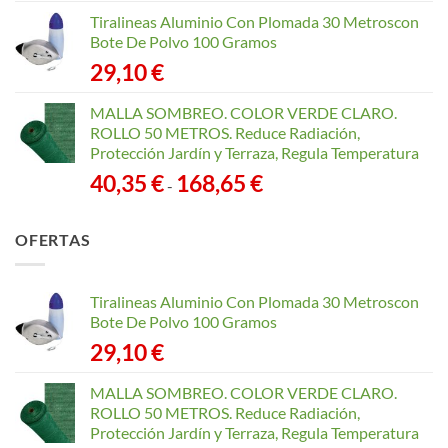
Tiralineas Aluminio Con Plomada 30 Metroscon
Bote De Polvo 100 Gramos
29,10
€
MALLA SOMBREO. COLOR VERDE CLARO.
ROLLO 50 METROS. Reduce Radiación,
Protección Jardín y Terraza, Regula Temperatura
Rango
40,35
€
168,65
€
-
de
precios:
OFERTAS
desde
40,35 €
hasta
Tiralineas Aluminio Con Plomada 30 Metroscon
168,65 €
Bote De Polvo 100 Gramos
29,10
€
MALLA SOMBREO. COLOR VERDE CLARO.
ROLLO 50 METROS. Reduce Radiación,
Protección Jardín y Terraza, Regula Temperatura