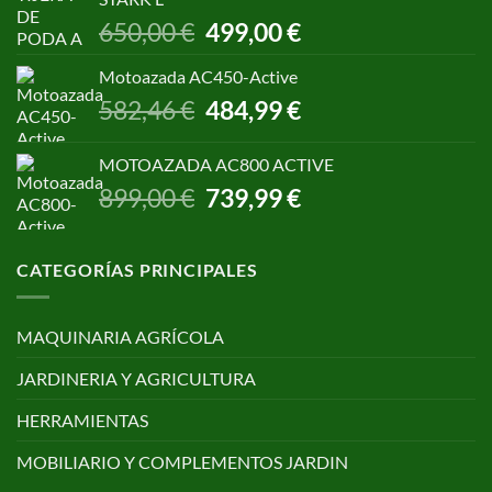
299,00 €.
250,00 €.
El
El
650,00
€
499,00
€
precio
precio
original
actual
Motoazada AC450-Active
era:
es:
El
El
582,46
€
484,99
€
650,00 €.
499,00 €.
precio
precio
original
actual
MOTOAZADA AC800 ACTIVE
era:
es:
El
El
899,00
€
739,99
€
582,46 €.
484,99 €.
precio
precio
original
actual
era:
es:
CATEGORÍAS PRINCIPALES
899,00 €.
739,99 €.
MAQUINARIA AGRÍCOLA
JARDINERIA Y AGRICULTURA
HERRAMIENTAS
MOBILIARIO Y COMPLEMENTOS JARDIN