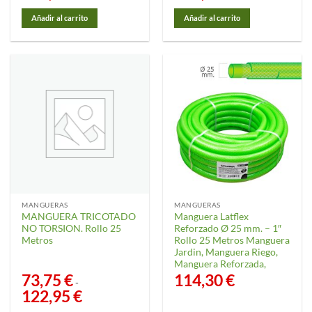
Añadir al carrito
Añadir al carrito
MANGUERAS
MANGUERAS
MANGUERA TRICOTADO
Manguera Latflex
NO TORSION. Rollo 25
Reforzado Ø 25 mm. – 1″
Metros
Rollo 25 Metros Manguera
Jardin, Manguera Riego,
Manguera Reforzada,
73,75
€
114,30
€
-
122,95
€
Rango
de
precios: