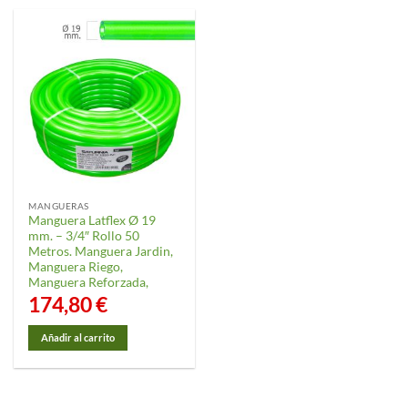
producto
producto
tiene
tiene
múltiples
múltiples
variantes.
variantes.
Las
Las
opciones
opciones
se
se
pueden
pueden
elegir
elegir
en
en
la
la
MANGUERAS
página
página
Manguera Latflex Ø 19
de
de
mm. – 3/4″ Rollo 50
producto
producto
Metros. Manguera Jardin,
Manguera Riego,
Manguera Reforzada,
174,80
€
Añadir al carrito