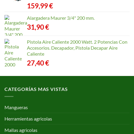
40,35 €
159,99
€
hasta
168,65 €
Alargadera Maurer 3/4" 200 mm.
31,90
€
Pistola Aire Caliente 2000 Watt. 2 Potencias Con
Accesorios. Decapador, Pistola Decapar Aire
Caliente
27,40
€
CATEGORÍAS MAS VISTAS
Mangueras
Herramientas agricolas
Mallas agricolas