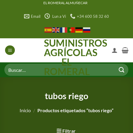
Saltar
EL ROMERAL ALMUÑECAR
al
Email
Lun a Vi
+34 600 58 32 60
contenido
SUMINISTROS
AGRÍCOLAS
EL
Buscar
ROMERAL
por:
tubos riego
Inicio
/
Productos etiquetados “tubos riego”
Filtrar