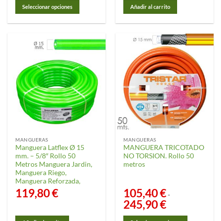
desde
Seleccionar opciones
Añadir al carrito
73,75 €
hasta
Este
122,95 €
producto
tiene
múltiples
variantes.
Las
opciones
se
pueden
elegir
en
la
MANGUERAS
MANGUERAS
página
Manguera Latflex Ø 15
MANGUERA TRICOTADO
de
mm. – 5/8″ Rollo 50
NO TORSION. Rollo 50
producto
Metros Manguera Jardin,
metros
Manguera Riego,
Manguera Reforzada,
119,80
€
105,40
€
-
245,90
€
Rango
de
precios:
desde