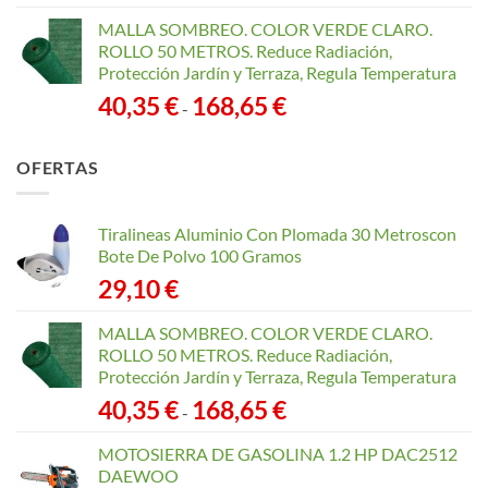
MALLA SOMBREO. COLOR VERDE CLARO.
ROLLO 50 METROS. Reduce Radiación,
Protección Jardín y Terraza, Regula Temperatura
Rango
40,35
€
168,65
€
-
de
precios:
OFERTAS
desde
40,35 €
hasta
Tiralineas Aluminio Con Plomada 30 Metroscon
168,65 €
Bote De Polvo 100 Gramos
29,10
€
MALLA SOMBREO. COLOR VERDE CLARO.
ROLLO 50 METROS. Reduce Radiación,
Protección Jardín y Terraza, Regula Temperatura
Rango
40,35
€
168,65
€
-
de
precios:
MOTOSIERRA DE GASOLINA 1.2 HP DAC2512
desde
DAEWOO