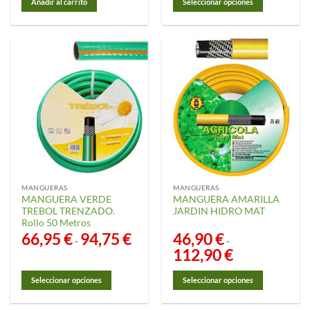
Añadir al carrito
Seleccionar opciones
105,40 €
hasta
Este
245,90 €
producto
tiene
múltiples
variantes.
Las
opciones
se
pueden
elegir
en
la
MANGUERAS
MANGUERAS
página
MANGUERA VERDE
MANGUERA AMARILLA
de
TREBOL TRENZADO.
JARDIN HIDRO MAT
producto
Rollo 50 Metros
66,95
€
94,75
€
Rango
46,90
€
-
-
de
112,90
€
Rango
precios:
de
desde
precios:
66,95 €
desde
hasta
Seleccionar opciones
Seleccionar opciones
46,90 €
94,75 €
hasta
Este
Este
112,90 €