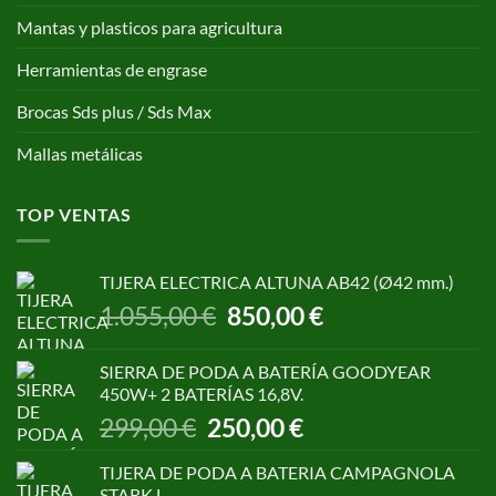
Mantas y plasticos para agricultura
Herramientas de engrase
Brocas Sds plus / Sds Max
Mallas metálicas
TOP VENTAS
TIJERA ELECTRICA ALTUNA AB42 (Ø42 mm.)
El
El
1.055,00
€
850,00
€
precio
precio
original
actual
SIERRA DE PODA A BATERÍA GOODYEAR
era:
es:
450W+ 2 BATERÍAS 16,8V.
1.055,00 €.
850,00 €.
El
El
299,00
€
250,00
€
precio
precio
original
actual
TIJERA DE PODA A BATERIA CAMPAGNOLA
era:
es:
STARK L