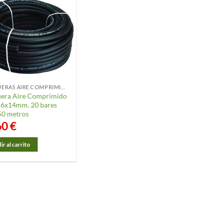
MANGUERAS AIRE COMPRIMIDO
era Aire Comprimido
 6x14mm. 20 bares
50 metros
60
€
r al carrito