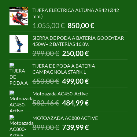
TIJERA ELECTRICA ALTUNA AB42 (Ø42
mm.)
El
El
1.055,00
€
850,00
€
precio
precio
original
actual
SIERRA DE PODA A BATERÍA GOODYEAR
era:
es:
450W+ 2 BATERÍAS 16,8V.
1.055,00 €.
850,00 €.
El
El
299,00
€
250,00
€
precio
precio
original
actual
TIJERA DE PODA A BATERIA
era:
es:
CAMPAGNOLA STARK L
299,00 €.
250,00 €.
El
El
650,00
€
499,00
€
precio
precio
original
actual
Motoazada AC450-Active
era:
es:
El
El
582,46
€
484,99
€
650,00 €.
499,00 €.
precio
precio
original
actual
MOTOAZADA AC800 ACTIVE
era:
es:
El
El
899,00
€
739,99
€
582,46 €.
484,99 €.
precio
precio