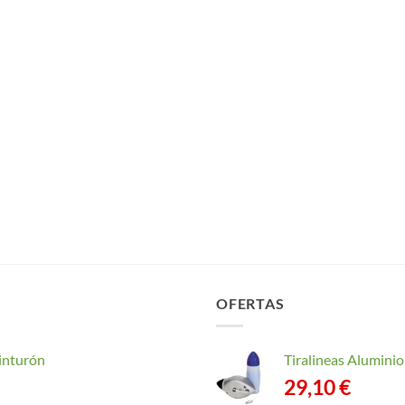
OFERTAS
inturón
Tiralineas Alumin
29,10
€