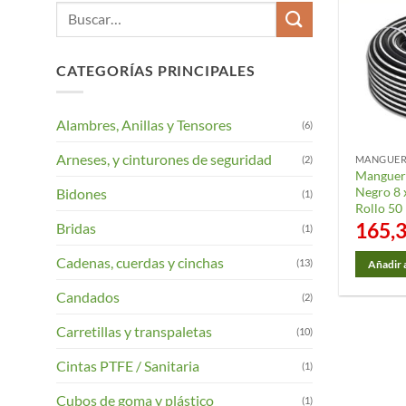
Buscar
por:
CATEGORÍAS PRINCIPALES
Alambres, Anillas y Tensores
(6)
Arneses, y cinturones de seguridad
(2)
Manguer
Negro 8 
Bidones
(1)
Rollo 50
165,
Bridas
(1)
Cadenas, cuerdas y cinchas
(13)
Añadir a
Candados
(2)
Carretillas y transpaletas
(10)
Cintas PTFE / Sanitaria
(1)
Cubos de goma y plástico
(1)