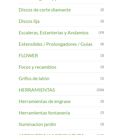
Discos de corte diamante
(2)
Discos lija
(2)
Escaleras, Estanterías y Andamios
(19)
Extensibles / Prolongadores / Guias
(4)
FLOWER
(3)
Focos y recambios
(3)
Grifos de latón
(1)
HERRAMIENTAS
(226)
Herramientas de engrase
(2)
Herramientas fontanería
(7)
Iluminacion jardín
(3)