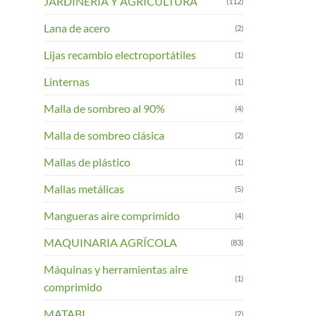
JARDINERIA Y AGRICULTURA
(112)
Lana de acero
(2)
Lijas recambio electroportátiles
(1)
Linternas
(1)
Malla de sombreo al 90%
(4)
Malla de sombreo clásica
(2)
Mallas de plástico
(1)
Mallas metálicas
(5)
Mangueras aire comprimido
(4)
MAQUINARIA AGRÍCOLA
(83)
Máquinas y herramientas aire
(1)
comprimido
MATABI
(2)