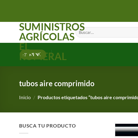
Saltar
al
contenido
SUMINISTROS
Buscar
AGRÍCOLAS
por:
EL
ROMERAL
MENÚ
tubos aire comprimido
Inicio
/
Productos etiquetados “tubos aire comprimid
BUSCA TU PRODUCTO