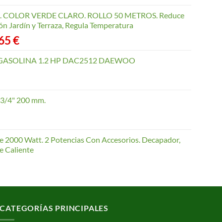
COLOR VERDE CLARO. ROLLO 50 METROS. Reduce
ón Jardín y Terraza, Regula Temperatura
Rango
,65
€
de
precios:
GASOLINA 1.2 HP DAC2512 DAEWOO
desde
40,35 €
hasta
 3/4" 200 mm.
168,65 €
te 2000 Watt. 2 Potencias Con Accesorios. Decapador,
e Caliente
CATEGORÍAS PRINCIPALES