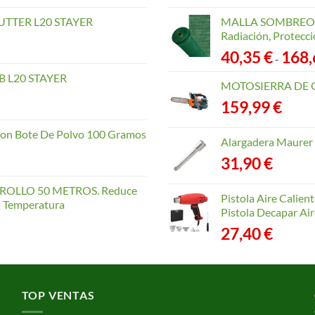
TTER L20 STAYER
MALLA SOMBREO. 
Radiación, Protecci
40,35
€
168
-
 L20 STAYER
MOTOSIERRA DE 
159,99
€
con Bote De Polvo 100 Gramos
Alargadera Maurer
31,90
€
OLLO 50 METROS. Reduce
Pistola Aire Calien
la Temperatura
Pistola Decapar Air
27,40
€
TOP VENTAS