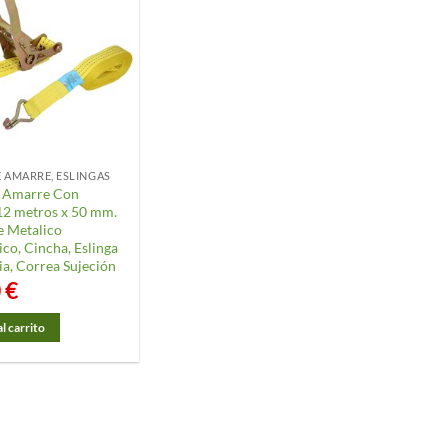
E AMARRE, ESLINGAS
e Amarre Con
12 metros x 50 mm.
e Metalico
co, Cincha, Eslinga
a, Correa Sujeción
0
€
l carrito