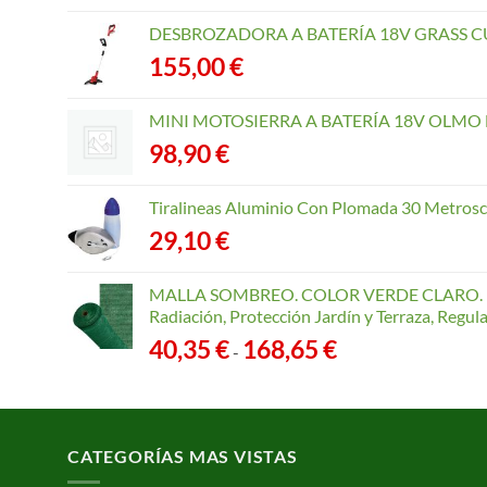
DESBROZADORA A BATERÍA 18V GRASS CU
155,00
€
MINI MOTOSIERRA A BATERÍA 18V OLMO B
98,90
€
Tiralineas Aluminio Con Plomada 30 Metros
29,10
€
MALLA SOMBREO. COLOR VERDE CLARO. R
Radiación, Protección Jardín y Terraza, Regu
Rango
40,35
€
168,65
€
-
de
precios:
desde
40,35 €
CATEGORÍAS MAS VISTAS
hasta
168,65 €