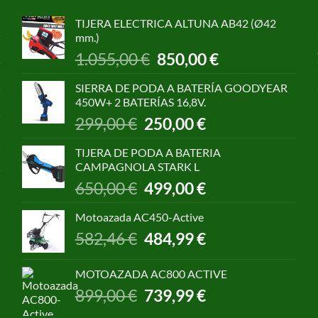
TIJERA ELECTRICA ALTUNA AB42 (Ø42
mm.)
El
El
1.055,00
€
850,00
€
precio
precio
original
actual
SIERRA DE PODA A BATERÍA GOODYEAR
era:
es:
450W+ 2 BATERÍAS 16,8V.
1.055,00 €.
850,00 €.
El
El
299,00
€
250,00
€
precio
precio
original
actual
TIJERA DE PODA A BATERIA
era:
es:
CAMPAGNOLA STARK L
299,00 €.
250,00 €.
El
El
650,00
€
499,00
€
precio
precio
original
actual
Motoazada AC450-Active
era:
es:
El
El
582,46
€
484,99
€
650,00 €.
499,00 €.
precio
precio
original
actual
MOTOAZADA AC800 ACTIVE
era:
es:
El
El
899,00
€
739,99
€
582,46 €.
484,99 €.
precio
precio