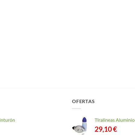
OFERTAS
inturón
Tiralineas Alumin
29,10
€