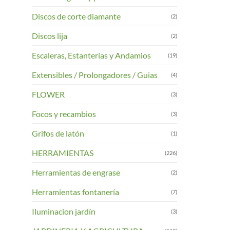
Discos de corte diamante
(2)
Discos lija
(2)
Escaleras, Estanterías y Andamios
(19)
Extensibles / Prolongadores / Guias
(4)
FLOWER
(3)
Focos y recambios
(3)
Grifos de latón
(1)
HERRAMIENTAS
(226)
Herramientas de engrase
(2)
Herramientas fontanería
(7)
Iluminacion jardín
(3)