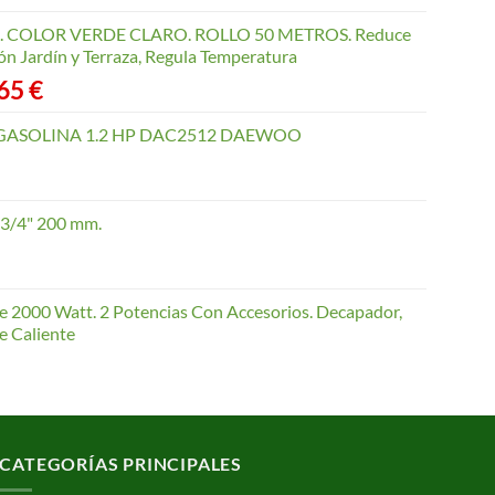
COLOR VERDE CLARO. ROLLO 50 METROS. Reduce
ón Jardín y Terraza, Regula Temperatura
Rango
,65
€
de
precios:
GASOLINA 1.2 HP DAC2512 DAEWOO
desde
40,35 €
hasta
 3/4" 200 mm.
168,65 €
te 2000 Watt. 2 Potencias Con Accesorios. Decapador,
e Caliente
CATEGORÍAS PRINCIPALES