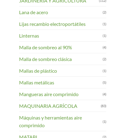
JARDINERIA Y AGRICULTURA
(112)
Lana de acero
(2)
Lijas recambio electroportátiles
(1)
Linternas
(1)
Malla de sombreo al 90%
(4)
Malla de sombreo clásica
(2)
Mallas de plástico
(1)
Mallas metálicas
(5)
Mangueras aire comprimido
(4)
MAQUINARIA AGRÍCOLA
(83)
Máquinas y herramientas aire
(1)
comprimido
MATABI
(2)