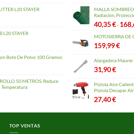
TTER L20 STAYER
MALLA SOMBREO. 
Radiación, Protecci
40,35
€
168
-
 L20 STAYER
MOTOSIERRA DE 
159,99
€
con Bote De Polvo 100 Gramos
Alargadera Maurer
31,90
€
OLLO 50 METROS. Reduce
Pistola Aire Calien
la Temperatura
Pistola Decapar Air
27,40
€
TOP VENTAS