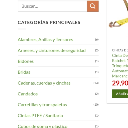
Buscar
por:
CATEGORÍAS PRINCIPALES
Alambres, Anillas y Tensores
(6)
Arneses, y cinturones de seguridad
(2)
CINTAS D
Cinta D
Ratchet 
Bidones
(1)
Trinquet
Automati
Bridas
(1)
Mercanci
29,9
Cadenas, cuerdas y cinchas
(13)
Candados
(2)
Añadir a
Carretillas y transpaletas
(10)
Cintas PTFE / Sanitaria
(1)
Cubos de goma y plástico
(1)