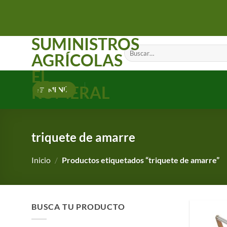
Saltar
al
contenido
SUMINISTROS
Buscar
AGRÍCOLAS
por:
EL
ROMERAL
MENÚ
triquete de amarre
Inicio
/
Productos etiquetados “triquete de amarre”
BUSCA TU PRODUCTO