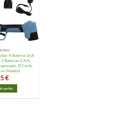
1 MANO
odar A Bateria 16,8
 2 Baterias 2 A/h.
ngomado, Ø Corte
on Maletín
95
€
l carrito