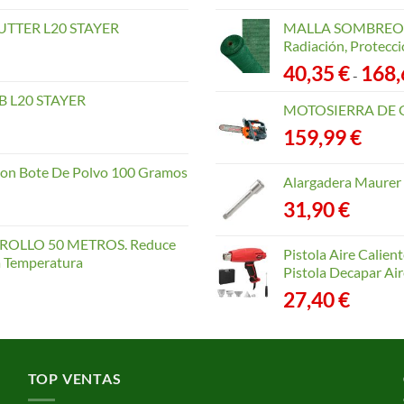
TTER L20 STAYER
MALLA SOMBREO. 
Radiación, Protecci
40,35
€
168
-
 L20 STAYER
MOTOSIERRA DE 
159,99
€
con Bote De Polvo 100 Gramos
Alargadera Maurer
31,90
€
OLLO 50 METROS. Reduce
Pistola Aire Calien
la Temperatura
Pistola Decapar Air
27,40
€
TOP VENTAS