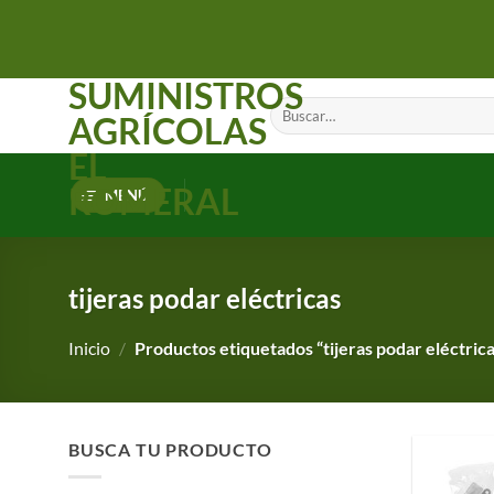
Saltar
al
contenido
SUMINISTROS
Buscar
AGRÍCOLAS
por:
EL
ROMERAL
MENÚ
tijeras podar eléctricas
Inicio
/
Productos etiquetados “tijeras podar eléctrica
BUSCA TU PRODUCTO