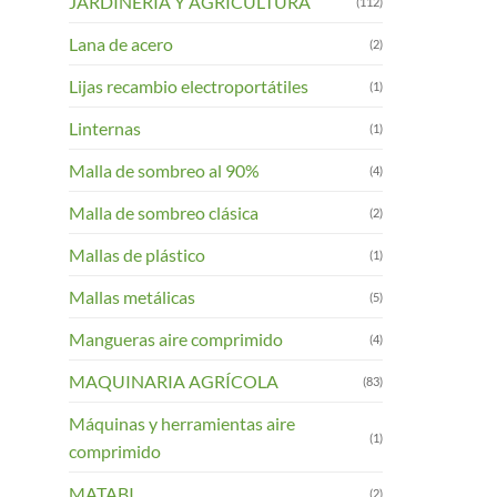
JARDINERIA Y AGRICULTURA
(112)
Lana de acero
(2)
Lijas recambio electroportátiles
(1)
Linternas
(1)
Malla de sombreo al 90%
(4)
Malla de sombreo clásica
(2)
Mallas de plástico
(1)
Mallas metálicas
(5)
Mangueras aire comprimido
(4)
MAQUINARIA AGRÍCOLA
(83)
Máquinas y herramientas aire
(1)
comprimido
MATABI
(2)