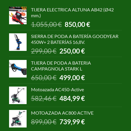
TIJERA ELECTRICA ALTUNA AB42 (Ø42
mm.)
El
El
1.055,00
€
850,00
€
precio
precio
original
actual
SIERRA DE PODA A BATERÍA GOODYEAR
era:
es:
450W+ 2 BATERÍAS 16,8V.
1.055,00 €.
850,00 €.
El
El
299,00
€
250,00
€
precio
precio
original
actual
TIJERA DE PODA A BATERIA
era:
es:
CAMPAGNOLA STARK L
299,00 €.
250,00 €.
El
El
650,00
€
499,00
€
precio
precio
original
actual
Motoazada AC450-Active
era:
es:
El
El
582,46
€
484,99
€
650,00 €.
499,00 €.
precio
precio
original
actual
MOTOAZADA AC800 ACTIVE
era:
es:
El
El
899,00
€
739,99
€
582,46 €.
484,99 €.
precio
precio