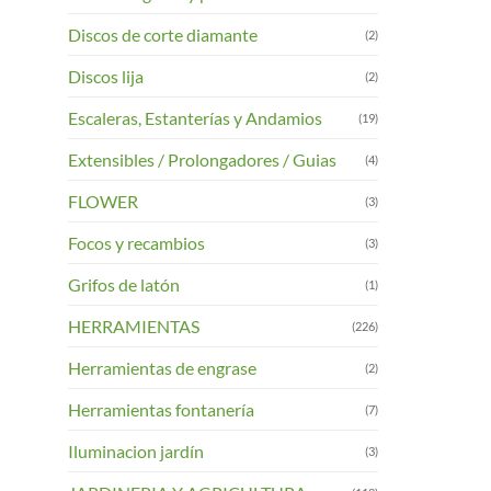
Discos de corte diamante
(2)
Discos lija
(2)
Escaleras, Estanterías y Andamios
(19)
Extensibles / Prolongadores / Guias
(4)
FLOWER
(3)
Focos y recambios
(3)
Grifos de latón
(1)
HERRAMIENTAS
(226)
Herramientas de engrase
(2)
Herramientas fontanería
(7)
Iluminacion jardín
(3)