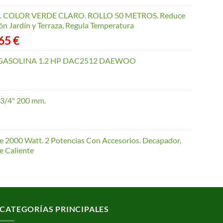
COLOR VERDE CLARO. ROLLO 50 METROS. Reduce
ón Jardín y Terraza, Regula Temperatura
Rango
,65
€
de
precios:
GASOLINA 1.2 HP DAC2512 DAEWOO
desde
40,35 €
hasta
 3/4" 200 mm.
168,65 €
te 2000 Watt. 2 Potencias Con Accesorios. Decapador,
e Caliente
CATEGORÍAS PRINCIPALES