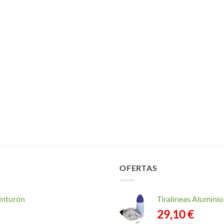
OFERTAS
inturón
Tiralineas Alumin
29,10
€