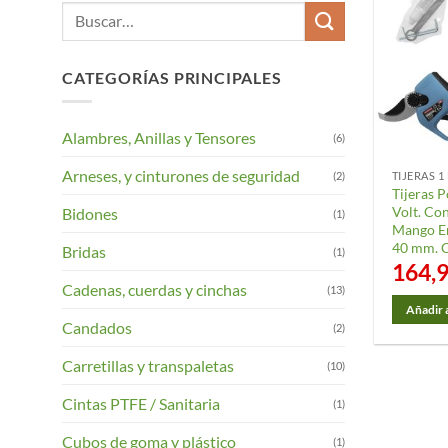
Buscar
por:
CATEGORÍAS PRINCIPALES
Alambres, Anillas y Tensores
(6)
Arneses, y cinturones de seguridad
(2)
TIJERAS 
Tijeras P
Volt. Con
Bidones
(1)
Mango E
40 mm. C
Bridas
(1)
164,
Cadenas, cuerdas y cinchas
(13)
Añadir a
Candados
(2)
Carretillas y transpaletas
(10)
Cintas PTFE / Sanitaria
(1)
Cubos de goma y plástico
(1)