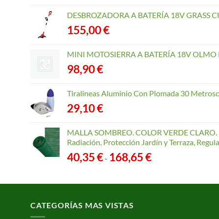
DESBROZADORA A BATERÍA 18V GRASS CU
155,00
€
MINI MOTOSIERRA A BATERÍA 18V OLMO B
98,90
€
Tiralineas Aluminio Con Plomada 30 Metros
29,10
€
MALLA SOMBREO. COLOR VERDE CLARO. R
Radiación, Protección Jardín y Terraza, Regu
Rango
40,35
€
168,65
€
-
de
precios:
desde
40,35 €
CATEGORÍAS MAS VISTAS
hasta
168,65 €