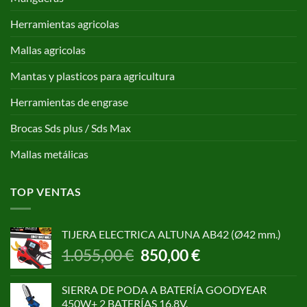
Herramientas agricolas
Mallas agricolas
Mantas y plasticos para agricultura
Herramientas de engrase
Brocas Sds plus / Sds Max
Mallas metálicas
TOP VENTAS
TIJERA ELECTRICA ALTUNA AB42 (Ø42 mm.)
El
El
1.055,00
€
850,00
€
precio
precio
original
actual
SIERRA DE PODA A BATERÍA GOODYEAR
era:
es:
450W+ 2 BATERÍAS 16,8V.