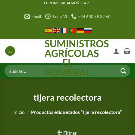
Saltar
EL ROMERAL ALMUÑECAR
al
Email
Lun a Vi
+34 600 58 32 60
contenido
SUMINISTROS
AGRÍCOLAS
EL
Buscar
ROMERAL
por:
tijera recolectora
Inicio
/
Productos etiquetados “tijera recolectora”
Filtrar