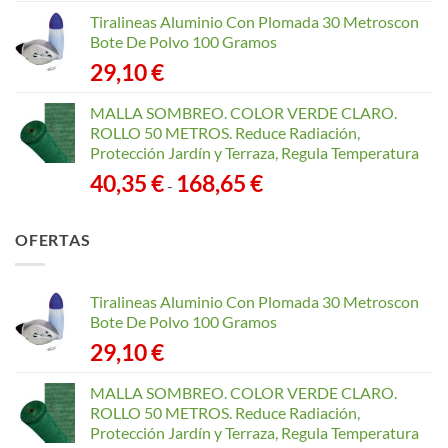
Tiralineas Aluminio Con Plomada 30 Metroscon
Bote De Polvo 100 Gramos
29,10
€
MALLA SOMBREO. COLOR VERDE CLARO.
ROLLO 50 METROS. Reduce Radiación,
Protección Jardín y Terraza, Regula Temperatura
Rango
40,35
€
168,65
€
-
de
precios:
OFERTAS
desde
40,35 €
hasta
Tiralineas Aluminio Con Plomada 30 Metroscon
168,65 €
Bote De Polvo 100 Gramos
29,10
€
MALLA SOMBREO. COLOR VERDE CLARO.
ROLLO 50 METROS. Reduce Radiación,
Protección Jardín y Terraza, Regula Temperatura