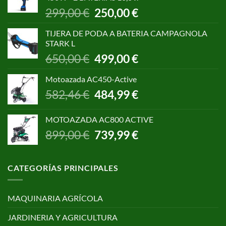
1.055,00 €.
850,00 €.
El
El
299,00
€
250,00
€
precio
precio
original
actual
TIJERA DE PODA A BATERIA CAMPAGNOLA
era:
es:
STARK L
299,00 €.
250,00 €.
El
El
650,00
€
499,00
€
precio
precio
original
actual
Motoazada AC450-Active
era:
es:
El
El
582,46
€
484,99
€
650,00 €.
499,00 €.
precio
precio
original
actual
MOTOAZADA AC800 ACTIVE
era:
es:
El
El
899,00
€
739,99
€
582,46 €.
484,99 €.
precio
precio
original
actual
era:
es:
CATEGORÍAS PRINCIPALES
899,00 €.
739,99 €.
MAQUINARIA AGRÍCOLA
JARDINERIA Y AGRICULTURA