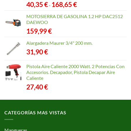
Rango
40,35
€
168,65
€
-
de
precios:
MOTOSIERRA DE GASOLINA 1.2 HP DAC2512
desde
DAEWOO
40,35 €
159,99
€
hasta
168,65 €
Alargadera Maurer 3/4" 200 mm.
31,90
€
Pistola Aire Caliente 2000 Watt. 2 Potencias Con
Accesorios. Decapador, Pistola Decapar Aire
Caliente
27,40
€
CATEGORÍAS MAS VISTAS
Mangueras