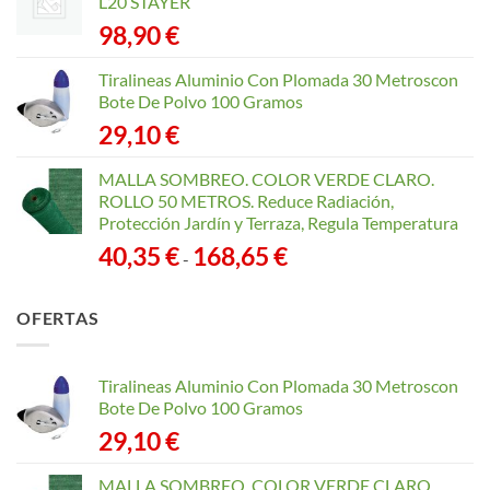
L20 STAYER
98,90
€
Tiralineas Aluminio Con Plomada 30 Metroscon
Bote De Polvo 100 Gramos
29,10
€
MALLA SOMBREO. COLOR VERDE CLARO.
ROLLO 50 METROS. Reduce Radiación,
Protección Jardín y Terraza, Regula Temperatura
Rango
40,35
€
168,65
€
-
de
precios:
OFERTAS
desde
40,35 €
hasta
Tiralineas Aluminio Con Plomada 30 Metroscon
168,65 €
Bote De Polvo 100 Gramos
29,10
€
MALLA SOMBREO. COLOR VERDE CLARO.