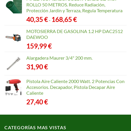
ROLLO 50 METROS. Reduce Radiación,
Protección Jardín y Terraza, Regula Temperatura
Rango
40,35
€
168,65
€
-
de
precios:
MOTOSIERRA DE GASOLINA 1.2 HP DAC2512
desde
DAEWOO
40,35 €
159,99
€
hasta
168,65 €
Alargadera Maurer 3/4" 200 mm.
31,90
€
Pistola Aire Caliente 2000 Watt. 2 Potencias Con
Accesorios. Decapador, Pistola Decapar Aire
Caliente
27,40
€
CATEGORÍAS MAS VISTAS