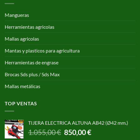
Mangueras
Herramientas agricolas
Mallas agricolas
Mantas y plasticos para agricultura
Herramientas de engrase
Brocas Sds plus / Sds Max
Mallas metálicas
TOP VENTAS
TIJERA ELECTRICA ALTUNA AB42 (Ø42 mm.)
El
El
1.055,00
€
850,00
€
precio
precio