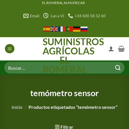
Saltar
EL ROMERAL ALMUÑECAR
al
Email
Lun a Vi
+34 600 58 32 60
contenido
SUMINISTROS
AGRÍCOLAS
EL
Buscar
ROMERAL
por:
temómetro sensor
Inicio
/
Productos etiquetados “temómetro sensor”
Filtrar