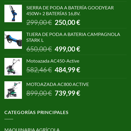
original
actual
SIERRA DE PODA A BATERÍA GOODYEAR
era:
es:
450W+ 2 BATERÍAS 16,8V.
1.055,00 €.
850,00 €.
El
El
299,00
€
250,00
€
precio
precio
original
actual
TIJERA DE PODA A BATERIA CAMPAGNOLA
era:
es:
STARK L
299,00 €.
250,00 €.
El
El
650,00
€
499,00
€
precio
precio
original
actual
Motoazada AC450-Active
era:
es:
El
El
582,46
€
484,99
€
650,00 €.
499,00 €.
precio
precio
original
actual
MOTOAZADA AC800 ACTIVE
era:
es:
El
El
899,00
€
739,99
€
582,46 €.
484,99 €.
precio
precio
original
actual
era:
es:
CATEGORÍAS PRINCIPALES
899,00 €.
739,99 €.
MAQUINARIA AGRÍCOLA