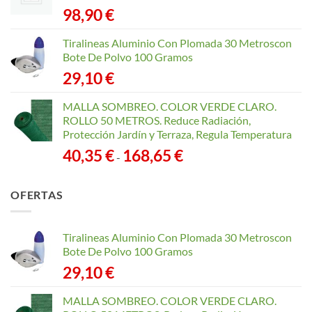
98,90
€
Tiralineas Aluminio Con Plomada 30 Metroscon
Bote De Polvo 100 Gramos
29,10
€
MALLA SOMBREO. COLOR VERDE CLARO.
ROLLO 50 METROS. Reduce Radiación,
Protección Jardín y Terraza, Regula Temperatura
Rango
40,35
€
168,65
€
-
de
precios:
OFERTAS
desde
40,35 €
hasta
Tiralineas Aluminio Con Plomada 30 Metroscon
168,65 €
Bote De Polvo 100 Gramos
29,10
€
MALLA SOMBREO. COLOR VERDE CLARO.