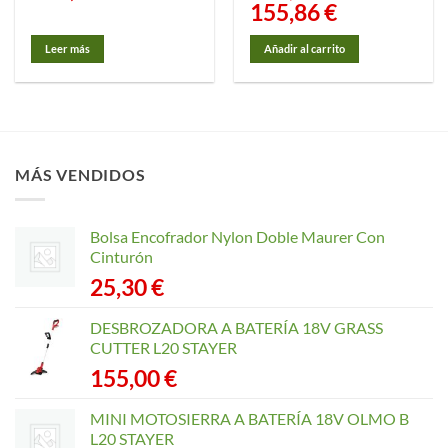
El
155,86
€
El
precio
precio
original
actual
era:
es:
Leer más
Añadir al carrito
195,18 €.
155,86 €.
MÁS VENDIDOS
Bolsa Encofrador Nylon Doble Maurer Con
Cinturón
25,30
€
DESBROZADORA A BATERÍA 18V GRASS
CUTTER L20 STAYER
155,00
€
MINI MOTOSIERRA A BATERÍA 18V OLMO B
L20 STAYER