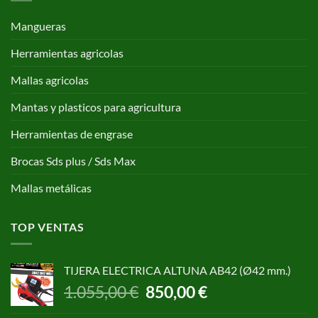
Mangueras
Herramientas agricolas
Mallas agricolas
Mantas y plasticos para agricultura
Herramientas de engrase
Brocas Sds plus / Sds Max
Mallas metálicas
TOP VENTAS
TIJERA ELECTRICA ALTUNA AB42 (Ø42 mm.)
El
El
1.055,00
€
850,00
€
precio
precio
original
actual