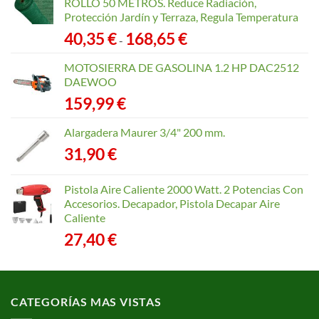
ROLLO 50 METROS. Reduce Radiación,
Protección Jardín y Terraza, Regula Temperatura
Rango
40,35
€
168,65
€
-
de
precios:
MOTOSIERRA DE GASOLINA 1.2 HP DAC2512
desde
DAEWOO
40,35 €
159,99
€
hasta
168,65 €
Alargadera Maurer 3/4" 200 mm.
31,90
€
Pistola Aire Caliente 2000 Watt. 2 Potencias Con
Accesorios. Decapador, Pistola Decapar Aire
Caliente
27,40
€
CATEGORÍAS MAS VISTAS