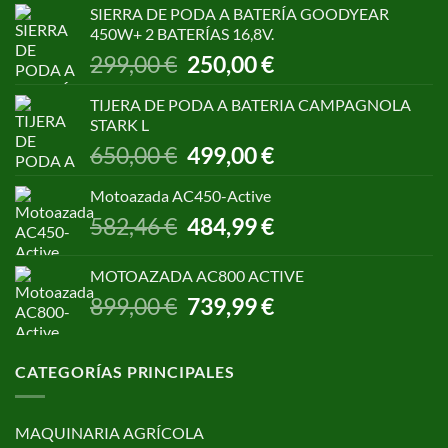
SIERRA DE PODA A BATERÍA GOODYEAR
era:
es:
450W+ 2 BATERÍAS 16,8V.
1.055,00 €.
850,00 €.
El
El
299,00
€
250,00
€
precio
precio
original
actual
TIJERA DE PODA A BATERIA CAMPAGNOLA
era:
es:
STARK L
299,00 €.
250,00 €.
El
El
650,00
€
499,00
€
precio
precio
original
actual
Motoazada AC450-Active
era:
es:
El
El
582,46
€
484,99
€
650,00 €.
499,00 €.
precio
precio
original
actual
MOTOAZADA AC800 ACTIVE
era:
es:
El
El
899,00
€
739,99
€
582,46 €.
484,99 €.
precio
precio
original
actual
era:
es:
CATEGORÍAS PRINCIPALES
899,00 €.
739,99 €.
MAQUINARIA AGRÍCOLA