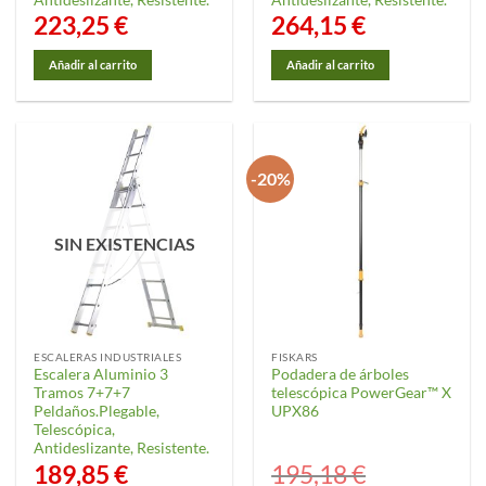
223,25
€
264,15
€
Añadir al carrito
Añadir al carrito
-20%
SIN EXISTENCIAS
ESCALERAS INDUSTRIALES
FISKARS
Escalera Aluminio 3
Podadera de árboles
Tramos 7+7+7
telescópica PowerGear™ X
Peldaños.Plegable,
UPX86
Telescópica,
Antideslizante, Resistente.
189,85
€
195,18
€