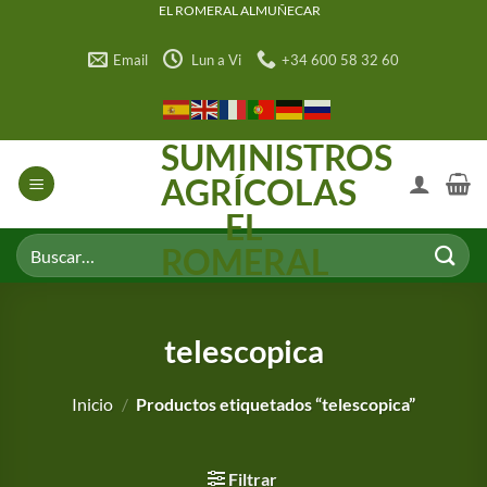
Saltar
EL ROMERAL ALMUÑECAR
al
Email
Lun a Vi
+34 600 58 32 60
contenido
SUMINISTROS
AGRÍCOLAS
EL
Buscar
ROMERAL
por:
telescopica
Inicio
/
Productos etiquetados “telescopica”
Filtrar