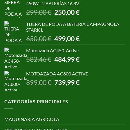
450W+ 2 BATERÍAS 16,8V.
1.055,00 €.
850,00 €.
El
El
299,00
€
250,00
€
precio
precio
original
actual
TIJERA DE PODA A BATERIA CAMPAGNOLA
era:
es:
STARK L
299,00 €.
250,00 €.
El
El
650,00
€
499,00
€
precio
precio
original
actual
Motoazada AC450-Active
era:
es:
El
El
582,46
€
484,99
€
650,00 €.
499,00 €.
precio
precio
original
actual
MOTOAZADA AC800 ACTIVE
era:
es:
El
El
899,00
€
739,99
€
582,46 €.
484,99 €.
precio
precio
original
actual
era:
es:
CATEGORÍAS PRINCIPALES
899,00 €.
739,99 €.
MAQUINARIA AGRÍCOLA