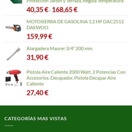
Protección Jardín y Terraza, Regula Temperatura
Rango
40,35
€
168,65
€
-
de
precios:
MOTOSIERRA DE GASOLINA 1.2 HP DAC2512
desde
DAEWOO
40,35 €
159,99
€
hasta
168,65 €
Alargadera Maurer 3/4" 200 mm.
31,90
€
Pistola Aire Caliente 2000 Watt. 2 Potencias Con
Accesorios. Decapador, Pistola Decapar Aire
Caliente
27,40
€
CATEGORÍAS MAS VISTAS