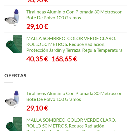
Tiralineas Aluminio Con Plomada 30 Metroscon
Bote De Polvo 100 Gramos
29,10
€
MALLA SOMBREO. COLOR VERDE CLARO.
ROLLO 50 METROS. Reduce Radiación,
Protección Jardín y Terraza, Regula Temperatura
Rango
40,35
€
168,65
€
-
de
precios:
OFERTAS
desde
40,35 €
hasta
Tiralineas Aluminio Con Plomada 30 Metroscon
168,65 €
Bote De Polvo 100 Gramos
29,10
€
MALLA SOMBREO. COLOR VERDE CLARO.
ROLLO 50 METROS. Reduce Radiación,