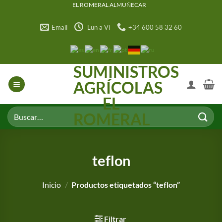
Saltar
EL ROMERAL ALMUÑECAR
al
Email
Lun a Vi
+34 600 58 32 60
contenido
SUMINISTROS
AGRÍCOLAS
EL
Buscar
ROMERAL
por:
teflon
Inicio
/
Productos etiquetados “teflon”
Filtrar