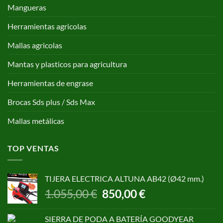
Mangueras
Herramientas agricolas
Mallas agricolas
Mantas y plasticos para agricultura
Herramientas de engrase
Brocas Sds plus / Sds Max
Mallas metálicas
TOP VENTAS
TIJERA ELECTRICA ALTUNA AB42 (Ø42 mm.)
El
El
1.055,00
€
850,00
€
precio
precio
original
actual
SIERRA DE PODA A BATERÍA GOODYEAR
era:
es: