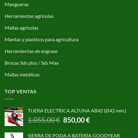
Mangueras
Herramientas agricolas
Mallas agricolas
Mantas y plasticos para agricultura
Herramientas de engrase
Brocas Sds plus / Sds Max
Mallas metálicas
TOP VENTAS
TIJERA ELECTRICA ALTUNA AB42 (Ø42 mm.)
El
El
1.055,00
€
850,00
€
precio
precio
original
actual
SIERRA DE PODA A BATERÍA GOODYEAR
era:
es: