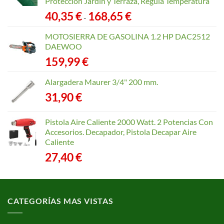
Protección Jardín y Terraza, Regula Temperatura
Rango
40,35
€
168,65
€
-
de
precios:
MOTOSIERRA DE GASOLINA 1.2 HP DAC2512
desde
DAEWOO
40,35 €
159,99
€
hasta
168,65 €
Alargadera Maurer 3/4" 200 mm.
31,90
€
Pistola Aire Caliente 2000 Watt. 2 Potencias Con
Accesorios. Decapador, Pistola Decapar Aire
Caliente
27,40
€
CATEGORÍAS MAS VISTAS