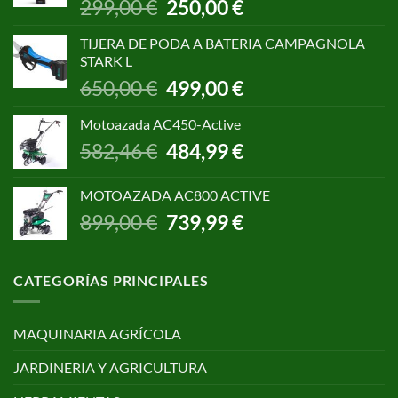
El
El
299,00
€
250,00
€
precio
precio
original
actual
TIJERA DE PODA A BATERIA CAMPAGNOLA
era:
es:
STARK L
299,00 €.
250,00 €.
El
El
650,00
€
499,00
€
precio
precio
original
actual
Motoazada AC450-Active
era:
es:
El
El
582,46
€
484,99
€
650,00 €.
499,00 €.
precio
precio
original
actual
MOTOAZADA AC800 ACTIVE
era:
es:
El
El
899,00
€
739,99
€
582,46 €.
484,99 €.
precio
precio
original
actual
era:
es:
CATEGORÍAS PRINCIPALES
899,00 €.
739,99 €.
MAQUINARIA AGRÍCOLA
JARDINERIA Y AGRICULTURA