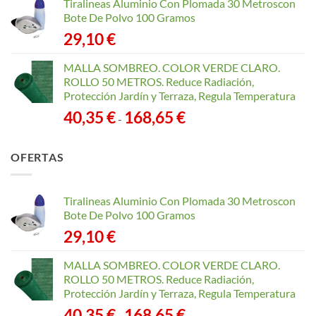
Tiralineas Aluminio Con Plomada 30 Metroscon
Bote De Polvo 100 Gramos
29,10
€
MALLA SOMBREO. COLOR VERDE CLARO.
ROLLO 50 METROS. Reduce Radiación,
Protección Jardín y Terraza, Regula Temperatura
Rango
40,35
€
168,65
€
-
de
precios:
OFERTAS
desde
40,35 €
hasta
Tiralineas Aluminio Con Plomada 30 Metroscon
168,65 €
Bote De Polvo 100 Gramos
29,10
€
MALLA SOMBREO. COLOR VERDE CLARO.
ROLLO 50 METROS. Reduce Radiación,
Protección Jardín y Terraza, Regula Temperatura
Rango
40,35
€
168,65
€