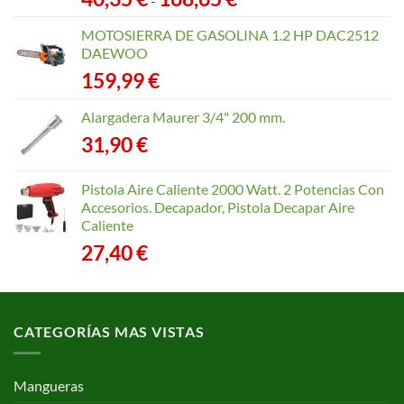
-
de
precios:
MOTOSIERRA DE GASOLINA 1.2 HP DAC2512
desde
DAEWOO
40,35 €
159,99
€
hasta
168,65 €
Alargadera Maurer 3/4" 200 mm.
31,90
€
Pistola Aire Caliente 2000 Watt. 2 Potencias Con
Accesorios. Decapador, Pistola Decapar Aire
Caliente
27,40
€
CATEGORÍAS MAS VISTAS
Mangueras