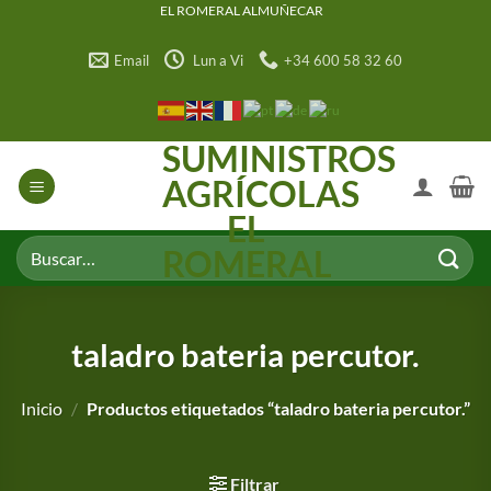
Saltar
EL ROMERAL ALMUÑECAR
al
Email
Lun a Vi
+34 600 58 32 60
contenido
SUMINISTROS
AGRÍCOLAS
EL
Buscar
ROMERAL
por:
taladro bateria percutor.
Inicio
/
Productos etiquetados “taladro bateria percutor.”
Filtrar