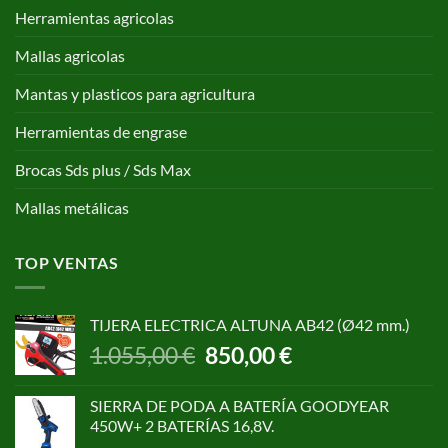
Herramientas agricolas
Mallas agricolas
Mantas y plasticos para agricultura
Herramientas de engrase
Brocas Sds plus / Sds Max
Mallas metálicas
TOP VENTAS
TIJERA ELECTRICA ALTUNA AB42 (Ø42 mm.)
El
El
1.055,00
€
850,00
€
precio
precio
original
actual
SIERRA DE PODA A BATERÍA GOODYEAR
era:
es:
450W+ 2 BATERÍAS 16,8V.
1.055,00 €.
850,00 €.