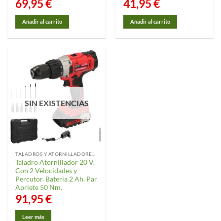
69,95
€
41,95
€
Añadir al carrito
Añadir al carrito
SIN EXISTENCIAS
TALADROS Y ATORNILLADORES ELÉCTRICOS
Taladro Atornillador 20 V.
Con 2 Velocidades y
Percutor. Bateria 2 Ah. Par
Apriete 50 Nm.
91,95
€
Leer más