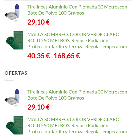
Tiralineas Aluminio Con Plomada 30 Metroscon
Bote De Polvo 100 Gramos
29,10
€
MALLA SOMBREO. COLOR VERDE CLARO.
ROLLO 50 METROS. Reduce Radiación,
Protección Jardín y Terraza, Regula Temperatura
Rango
40,35
€
168,65
€
-
de
precios:
OFERTAS
desde
40,35 €
hasta
Tiralineas Aluminio Con Plomada 30 Metroscon
168,65 €
Bote De Polvo 100 Gramos
29,10
€
MALLA SOMBREO. COLOR VERDE CLARO.
ROLLO 50 METROS. Reduce Radiación,
Protección Jardín y Terraza, Regula Temperatura