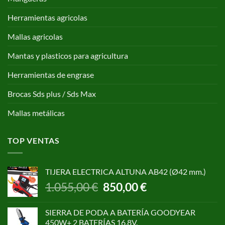
Herramientas agricolas
Mallas agricolas
Mantas y plasticos para agricultura
Herramientas de engrase
Brocas Sds plus / Sds Max
Mallas metálicas
TOP VENTAS
TIJERA ELECTRICA ALTUNA AB42 (Ø42 mm.)
El
El
1.055,00
€
850,00
€
precio
precio
original
actual
SIERRA DE PODA A BATERÍA GOODYEAR
era:
es:
450W+ 2 BATERÍAS 16,8V.