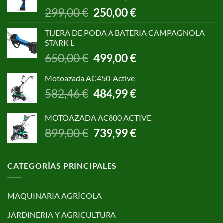
1.055,00 €.
850,00 €.
El
El
299,00
€
250,00
€
precio
precio
original
actual
TIJERA DE PODA A BATERIA CAMPAGNOLA
era:
es:
STARK L
299,00 €.
250,00 €.
El
El
650,00
€
499,00
€
precio
precio
original
actual
Motoazada AC450-Active
era:
es:
El
El
582,46
€
484,99
€
650,00 €.
499,00 €.
precio
precio
original
actual
MOTOAZADA AC800 ACTIVE
era:
es:
El
El
899,00
€
739,99
€
582,46 €.
484,99 €.
precio
precio
original
actual
era:
es:
CATEGORÍAS PRINCIPALES
899,00 €.
739,99 €.
MAQUINARIA AGRÍCOLA
JARDINERIA Y AGRICULTURA