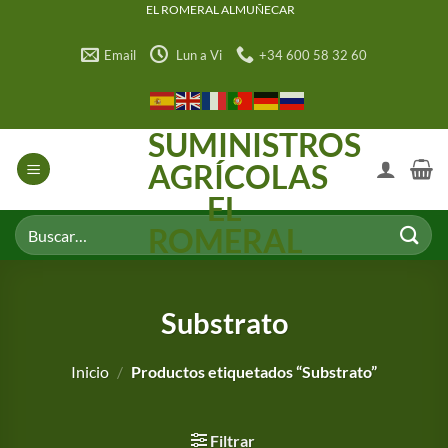
Saltar
EL ROMERAL ALMUÑECAR
al
Email
Lun a Vi
+34 600 58 32 60
contenido
SUMINISTROS
AGRÍCOLAS
EL
Buscar
ROMERAL
por:
Substrato
Inicio
/
Productos etiquetados “Substrato”
Filtrar