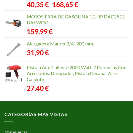
Rango
40,35
€
168,65
€
-
de
precios:
MOTOSIERRA DE GASOLINA 1.2 HP DAC2512
desde
DAEWOO
40,35 €
159,99
€
hasta
168,65 €
Alargadera Maurer 3/4" 200 mm.
31,90
€
Pistola Aire Caliente 2000 Watt. 2 Potencias Con
Accesorios. Decapador, Pistola Decapar Aire
Caliente
27,40
€
CATEGORÍAS MAS VISTAS
Mangueras