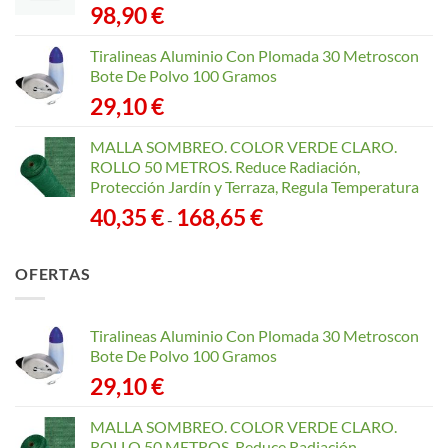
98,90
€
Tiralineas Aluminio Con Plomada 30 Metroscon
Bote De Polvo 100 Gramos
29,10
€
MALLA SOMBREO. COLOR VERDE CLARO.
ROLLO 50 METROS. Reduce Radiación,
Protección Jardín y Terraza, Regula Temperatura
Rango
40,35
€
168,65
€
-
de
precios:
OFERTAS
desde
40,35 €
hasta
Tiralineas Aluminio Con Plomada 30 Metroscon
168,65 €
Bote De Polvo 100 Gramos
29,10
€
MALLA SOMBREO. COLOR VERDE CLARO.
ROLLO 50 METROS. Reduce Radiación,