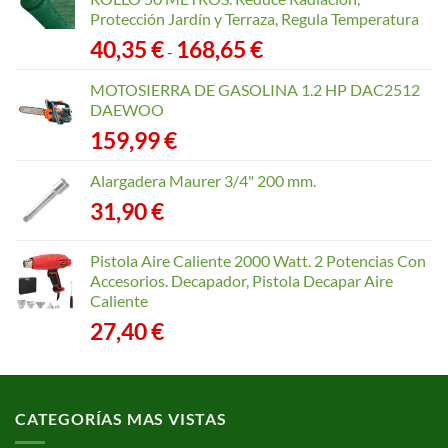
Protección Jardín y Terraza, Regula Temperatura
Rango
40,35
€
168,65
€
-
de
precios:
MOTOSIERRA DE GASOLINA 1.2 HP DAC2512
desde
DAEWOO
40,35 €
159,99
€
hasta
168,65 €
Alargadera Maurer 3/4" 200 mm.
31,90
€
Pistola Aire Caliente 2000 Watt. 2 Potencias Con
Accesorios. Decapador, Pistola Decapar Aire
Caliente
27,40
€
CATEGORÍAS MAS VISTAS