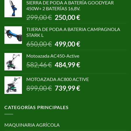
SIERRA DE PODA A BATERÍA GOODYEAR
era:
es:
450W+ 2 BATERÍAS 16,8V.
1.055,00 €.
850,00 €.
El
El
299,00
€
250,00
€
precio
precio
original
actual
TIJERA DE PODA A BATERIA CAMPAGNOLA
era:
es:
STARK L
299,00 €.
250,00 €.
El
El
650,00
€
499,00
€
precio
precio
original
actual
Motoazada AC450-Active
era:
es:
El
El
582,46
€
484,99
€
650,00 €.
499,00 €.
precio
precio
original
actual
MOTOAZADA AC800 ACTIVE
era:
es:
El
El
899,00
€
739,99
€
582,46 €.
484,99 €.
precio
precio
original
actual
era:
es:
CATEGORÍAS PRINCIPALES
899,00 €.
739,99 €.
MAQUINARIA AGRÍCOLA