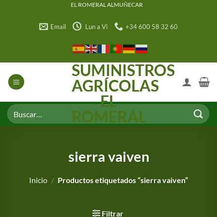
Saltar
EL ROMERAL ALMUÑECAR
al
Email
Lun a Vi
+34 600 58 32 60
contenido
SUMINISTROS
AGRÍCOLAS
EL
Buscar
ROMERAL
por:
sierra vaiven
Inicio
/
Productos etiquetados “sierra vaiven”
Filtrar