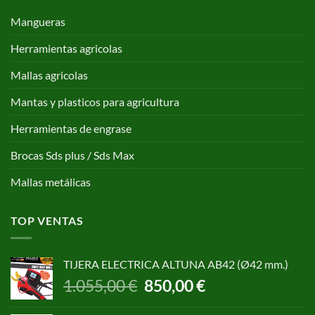
Mangueras
Herramientas agricolas
Mallas agricolas
Mantas y plasticos para agricultura
Herramientas de engrase
Brocas Sds plus / Sds Max
Mallas metálicas
TOP VENTAS
TIJERA ELECTRICA ALTUNA AB42 (Ø42 mm.)
El
El
1.055,00
€
850,00
€
precio
precio
original
actual