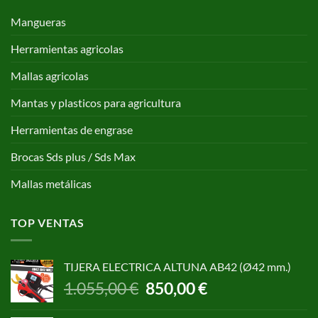
Mangueras
Herramientas agricolas
Mallas agricolas
Mantas y plasticos para agricultura
Herramientas de engrase
Brocas Sds plus / Sds Max
Mallas metálicas
TOP VENTAS
TIJERA ELECTRICA ALTUNA AB42 (Ø42 mm.)
El
El
1.055,00
€
850,00
€
precio
precio
original
actual