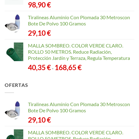
98,90
€
Tiralineas Aluminio Con Plomada 30 Metroscon
Bote De Polvo 100 Gramos
29,10
€
MALLA SOMBREO. COLOR VERDE CLARO.
ROLLO 50 METROS. Reduce Radiación,
Protección Jardín y Terraza, Regula Temperatura
Rango
40,35
€
168,65
€
-
de
precios:
OFERTAS
desde
40,35 €
hasta
Tiralineas Aluminio Con Plomada 30 Metroscon
168,65 €
Bote De Polvo 100 Gramos
29,10
€
MALLA SOMBREO. COLOR VERDE CLARO.
ROLLO 50 METROS. Reduce Radiación,