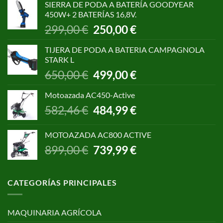
SIERRA DE PODA A BATERÍA GOODYEAR
era:
es:
450W+ 2 BATERÍAS 16,8V.
1.055,00 €.
850,00 €.
El
El
299,00
€
250,00
€
precio
precio
original
actual
TIJERA DE PODA A BATERIA CAMPAGNOLA
era:
es:
STARK L
299,00 €.
250,00 €.
El
El
650,00
€
499,00
€
precio
precio
original
actual
Motoazada AC450-Active
era:
es:
El
El
582,46
€
484,99
€
650,00 €.
499,00 €.
precio
precio
original
actual
MOTOAZADA AC800 ACTIVE
era:
es:
El
El
899,00
€
739,99
€
582,46 €.
484,99 €.
precio
precio
original
actual
era:
es:
CATEGORÍAS PRINCIPALES
899,00 €.
739,99 €.
MAQUINARIA AGRÍCOLA