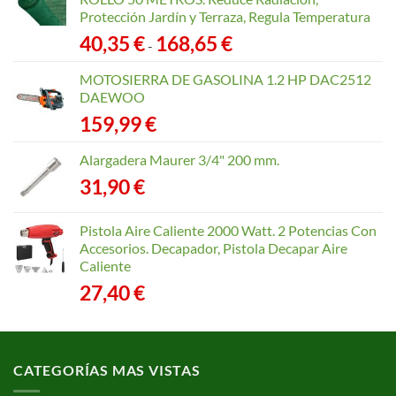
Protección Jardín y Terraza, Regula Temperatura
Rango
40,35
€
168,65
€
-
de
precios:
MOTOSIERRA DE GASOLINA 1.2 HP DAC2512
desde
DAEWOO
40,35 €
159,99
€
hasta
168,65 €
Alargadera Maurer 3/4" 200 mm.
31,90
€
Pistola Aire Caliente 2000 Watt. 2 Potencias Con
Accesorios. Decapador, Pistola Decapar Aire
Caliente
27,40
€
CATEGORÍAS MAS VISTAS