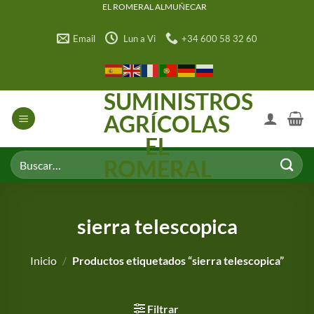
Saltar
EL ROMERAL ALMUÑECAR
al
Email
Lun a Vi
+34 600 58 32 60
contenido
SUMINISTROS
AGRÍCOLAS
EL
Buscar
ROMERAL
por:
sierra telescopica
Inicio
/
Productos etiquetados “sierra telescopica”
Filtrar