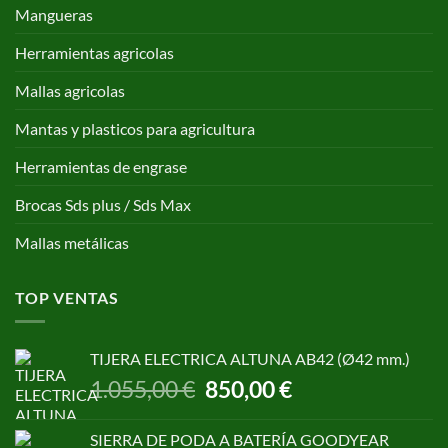
Mangueras
Herramientas agricolas
Mallas agricolas
Mantas y plasticos para agricultura
Herramientas de engrase
Brocas Sds plus / Sds Max
Mallas metálicas
TOP VENTAS
TIJERA ELECTRICA ALTUNA AB42 (Ø42 mm.)
El
El
1.055,00
€
850,00
€
precio
precio
original
actual
SIERRA DE PODA A BATERÍA GOODYEAR
era:
es: