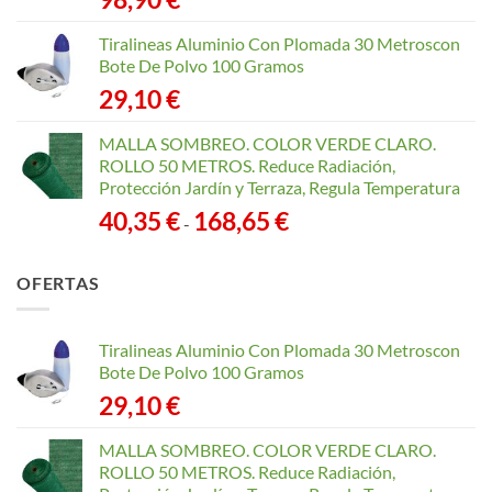
Tiralineas Aluminio Con Plomada 30 Metroscon
Bote De Polvo 100 Gramos
29,10
€
MALLA SOMBREO. COLOR VERDE CLARO.
ROLLO 50 METROS. Reduce Radiación,
Protección Jardín y Terraza, Regula Temperatura
Rango
40,35
€
168,65
€
-
de
precios:
OFERTAS
desde
40,35 €
hasta
Tiralineas Aluminio Con Plomada 30 Metroscon
168,65 €
Bote De Polvo 100 Gramos
29,10
€
MALLA SOMBREO. COLOR VERDE CLARO.
ROLLO 50 METROS. Reduce Radiación,