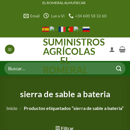
Saltar
EL ROMERAL ALMUÑECAR
al
Email
Lun a Vi
+34 600 58 32 60
contenido
SUMINISTROS
AGRÍCOLAS
EL
Buscar
ROMERAL
por:
sierra de sable a bateria
Inicio
/
Productos etiquetados “sierra de sable a bateria”
Filtrar