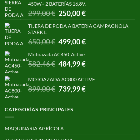
450W+ 2 BATERÍAS 16,8V.
1.055,00 €.
850,00 €.
El
El
299,00
€
250,00
€
precio
precio
original
actual
TIJERA DE PODA A BATERIA CAMPAGNOLA
era:
es:
STARK L
299,00 €.
250,00 €.
El
El
650,00
€
499,00
€
precio
precio
original
actual
Motoazada AC450-Active
era:
es:
El
El
582,46
€
484,99
€
650,00 €.
499,00 €.
precio
precio
original
actual
MOTOAZADA AC800 ACTIVE
era:
es:
El
El
899,00
€
739,99
€
582,46 €.
484,99 €.
precio
precio
original
actual
era:
es:
CATEGORÍAS PRINCIPALES
899,00 €.
739,99 €.
MAQUINARIA AGRÍCOLA