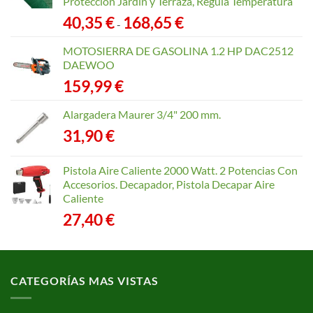
Protección Jardín y Terraza, Regula Temperatura
Rango
40,35
€
168,65
€
-
de
precios:
MOTOSIERRA DE GASOLINA 1.2 HP DAC2512
desde
DAEWOO
40,35 €
159,99
€
hasta
168,65 €
Alargadera Maurer 3/4" 200 mm.
31,90
€
Pistola Aire Caliente 2000 Watt. 2 Potencias Con
Accesorios. Decapador, Pistola Decapar Aire
Caliente
27,40
€
CATEGORÍAS MAS VISTAS