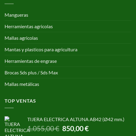
Mangueras
Herramientas agricolas
Mallas agricolas
Mantas y plasticos para agricultura
Herramientas de engrase
Brocas Sds plus / Sds Max
Mallas metálicas
TOP VENTAS
TIJERA ELECTRICA ALTUNA AB42 (Ø42 mm.)
El
El
1.055,00
€
850,00
€
precio
precio