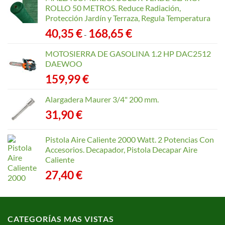
ROLLO 50 METROS. Reduce Radiación,
Protección Jardín y Terraza, Regula Temperatura
Rango
40,35
€
168,65
€
-
de
precios:
MOTOSIERRA DE GASOLINA 1.2 HP DAC2512
desde
DAEWOO
40,35 €
159,99
€
hasta
168,65 €
Alargadera Maurer 3/4" 200 mm.
31,90
€
Pistola Aire Caliente 2000 Watt. 2 Potencias Con
Accesorios. Decapador, Pistola Decapar Aire
Caliente
27,40
€
CATEGORÍAS MAS VISTAS