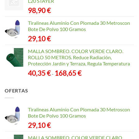
L20 STAYER
98,90
€
Tiralineas Aluminio Con Plomada 30 Metroscon
Bote De Polvo 100 Gramos
29,10
€
MALLA SOMBREO. COLOR VERDE CLARO.
ROLLO 50 METROS. Reduce Radiación,
Protección Jardín y Terraza, Regula Temperatura
Rango
40,35
€
168,65
€
-
de
precios:
OFERTAS
desde
40,35 €
hasta
Tiralineas Aluminio Con Plomada 30 Metroscon
168,65 €
Bote De Polvo 100 Gramos
29,10
€
MALLA SOMBREO. COLOR VERDE CLARO.