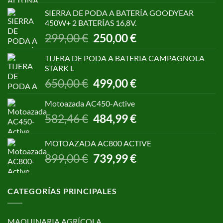
original
actual
SIERRA DE PODA A BATERÍA GOODYEAR
era:
es:
450W+ 2 BATERÍAS 16,8V.
1.055,00 €.
850,00 €.
El
El
299,00
€
250,00
€
precio
precio
original
actual
TIJERA DE PODA A BATERIA CAMPAGNOLA
era:
es:
STARK L
299,00 €.
250,00 €.
El
El
650,00
€
499,00
€
precio
precio
original
actual
Motoazada AC450-Active
era:
es:
El
El
582,46
€
484,99
€
650,00 €.
499,00 €.
precio
precio
original
actual
MOTOAZADA AC800 ACTIVE
era:
es:
El
El
899,00
€
739,99
€
582,46 €.
484,99 €.
precio
precio
original
actual
era:
es:
CATEGORÍAS PRINCIPALES
899,00 €.
739,99 €.
MAQUINARIA AGRÍCOLA