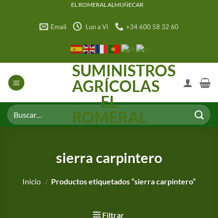
Saltar
EL ROMERAL ALMUÑECAR
al
Email
Lun a Vi
+34 600 58 32 60
contenido
SUMINISTROS
AGRÍCOLAS
EL
Buscar
ROMERAL
por:
sierra carpintero
Inicio
/
Productos etiquetados “sierra carpintero”
Filtrar