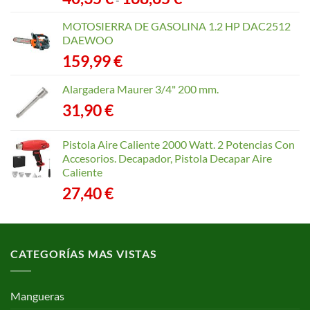
de
precios:
MOTOSIERRA DE GASOLINA 1.2 HP DAC2512
desde
DAEWOO
40,35 €
159,99
€
hasta
168,65 €
Alargadera Maurer 3/4" 200 mm.
31,90
€
Pistola Aire Caliente 2000 Watt. 2 Potencias Con
Accesorios. Decapador, Pistola Decapar Aire
Caliente
27,40
€
CATEGORÍAS MAS VISTAS
Mangueras