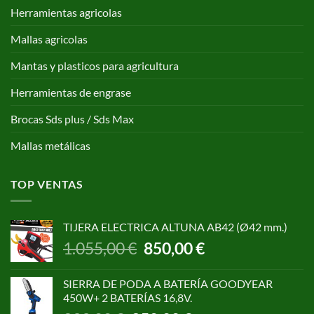
Herramientas agricolas
Mallas agricolas
Mantas y plasticos para agricultura
Herramientas de engrase
Brocas Sds plus / Sds Max
Mallas metálicas
TOP VENTAS
TIJERA ELECTRICA ALTUNA AB42 (Ø42 mm.)
El
El
1.055,00
€
850,00
€
precio
precio
original
actual
SIERRA DE PODA A BATERÍA GOODYEAR
era:
es:
450W+ 2 BATERÍAS 16,8V.
1.055,00 €.
850,00 €.