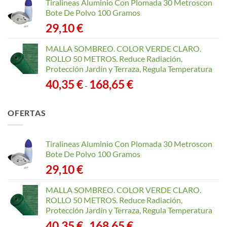
Tiralineas Aluminio Con Plomada 30 Metroscon
Bote De Polvo 100 Gramos
29,10
€
MALLA SOMBREO. COLOR VERDE CLARO.
ROLLO 50 METROS. Reduce Radiación,
Protección Jardín y Terraza, Regula Temperatura
Rango
40,35
€
168,65
€
-
de
precios:
OFERTAS
desde
40,35 €
hasta
Tiralineas Aluminio Con Plomada 30 Metroscon
168,65 €
Bote De Polvo 100 Gramos
29,10
€
MALLA SOMBREO. COLOR VERDE CLARO.
ROLLO 50 METROS. Reduce Radiación,
Protección Jardín y Terraza, Regula Temperatura
Rango
40,35
€
168,65
€
-