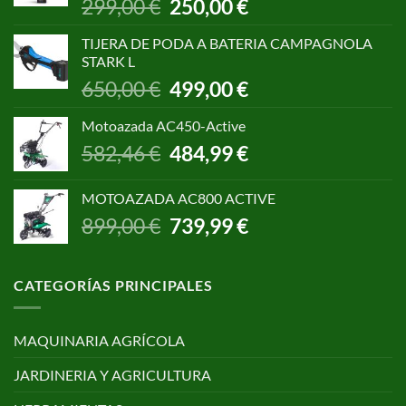
El
El
299,00
€
250,00
€
precio
precio
original
actual
TIJERA DE PODA A BATERIA CAMPAGNOLA
era:
es:
STARK L
299,00 €.
250,00 €.
El
El
650,00
€
499,00
€
precio
precio
original
actual
Motoazada AC450-Active
era:
es:
El
El
582,46
€
484,99
€
650,00 €.
499,00 €.
precio
precio
original
actual
MOTOAZADA AC800 ACTIVE
era:
es:
El
El
899,00
€
739,99
€
582,46 €.
484,99 €.
precio
precio
original
actual
era:
es:
CATEGORÍAS PRINCIPALES
899,00 €.
739,99 €.
MAQUINARIA AGRÍCOLA
JARDINERIA Y AGRICULTURA