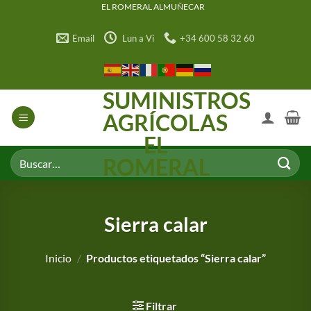
Saltar
EL ROMERAL ALMUÑECAR
al
Email
Lun a Vi
+34 600 58 32 60
contenido
SUMINISTROS
AGRÍCOLAS
EL
Buscar
ROMERAL
por:
Sierra calar
Inicio
/
Productos etiquetados “Sierra calar”
Filtrar