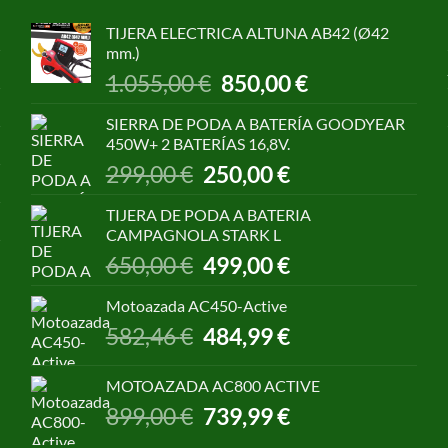
TIJERA ELECTRICA ALTUNA AB42 (Ø42
mm.)
El
El
1.055,00
€
850,00
€
precio
precio
original
actual
SIERRA DE PODA A BATERÍA GOODYEAR
era:
es:
450W+ 2 BATERÍAS 16,8V.
1.055,00 €.
850,00 €.
El
El
299,00
€
250,00
€
precio
precio
original
actual
TIJERA DE PODA A BATERIA
era:
es:
CAMPAGNOLA STARK L
299,00 €.
250,00 €.
El
El
650,00
€
499,00
€
precio
precio
original
actual
Motoazada AC450-Active
era:
es:
El
El
582,46
€
484,99
€
650,00 €.
499,00 €.
precio
precio
original
actual
MOTOAZADA AC800 ACTIVE
era:
es:
El
El
899,00
€
739,99
€
582,46 €.
484,99 €.
precio
precio