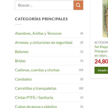
Buscar
por:
CATEGORÍAS PRINCIPALES
Alambres, Anillas y Tensores
(6)
Arneses, y cinturones de seguridad
(2)
Set Riego
Manguera
Bidones
(1)
en laton.
24,8
Bridas
(1)
Cadenas, cuerdas y cinchas
(13)
Añadir a
Candados
(2)
Carretillas y transpaletas
(10)
Cintas PTFE / Sanitaria
(1)
Cubos de goma y plástico
(1)