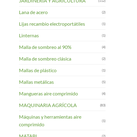
JARDINERIA Y AGRICULTURA
(112)
Lana de acero
(2)
Lijas recambio electroportátiles
(1)
Linternas
(1)
Malla de sombreo al 90%
(4)
Malla de sombreo clásica
(2)
Mallas de plástico
(1)
Mallas metálicas
(5)
Mangueras aire comprimido
(4)
MAQUINARIA AGRÍCOLA
(83)
Máquinas y herramientas aire
(1)
comprimido
MATABI
(2)