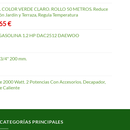
COLOR VERDE CLARO. ROLLO 50 METROS. Reduce
ón Jardín y Terraza, Regula Temperatura
Rango
,65
€
de
precios:
GASOLINA 1.2 HP DAC2512 DAEWOO
desde
40,35 €
hasta
 3/4" 200 mm.
168,65 €
te 2000 Watt. 2 Potencias Con Accesorios. Decapador,
e Caliente
CATEGORÍAS PRINCIPALES