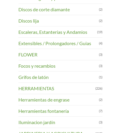
Discos de corte diamante
(2)
Discos lija
(2)
Escaleras, Estanterías y Andamios
(19)
Extensibles / Prolongadores / Guias
(4)
FLOWER
(3)
Focos y recambios
(3)
Grifos de latón
(1)
HERRAMIENTAS
(226)
Herramientas de engrase
(2)
Herramientas fontanería
(7)
Iluminacion jardín
(3)