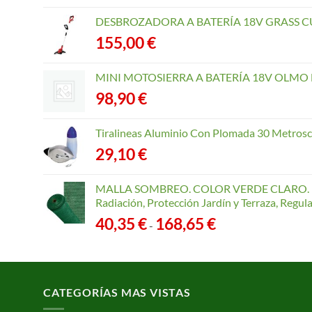
DESBROZADORA A BATERÍA 18V GRASS CU
155,00
€
MINI MOTOSIERRA A BATERÍA 18V OLMO B
98,90
€
Tiralineas Aluminio Con Plomada 30 Metros
29,10
€
MALLA SOMBREO. COLOR VERDE CLARO. R
Radiación, Protección Jardín y Terraza, Regu
Rango
40,35
€
168,65
€
-
de
precios:
desde
40,35 €
CATEGORÍAS MAS VISTAS
hasta
168,65 €