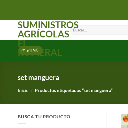
Saltar
al
contenido
SUMINISTROS
Buscar
AGRÍCOLAS
por:
EL
ROMERAL
MENÚ
set manguera
Inicio
/
Productos etiquetados “set manguera”
BUSCA TU PRODUCTO