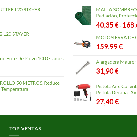
TTER L20 STAYER
MALLA SOMBREO. 
Radiación, Protecci
40,35
€
168
-
 L20 STAYER
MOTOSIERRA DE 
159,99
€
con Bote De Polvo 100 Gramos
Alargadera Maurer
31,90
€
OLLO 50 METROS. Reduce
Pistola Aire Calien
la Temperatura
Pistola Decapar Air
27,40
€
TOP VENTAS