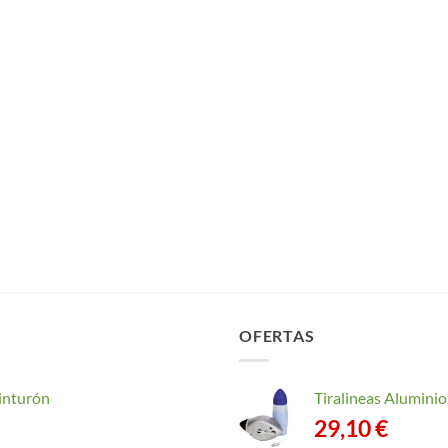
OFERTAS
inturón
Tiralineas Alumin
29,10
€