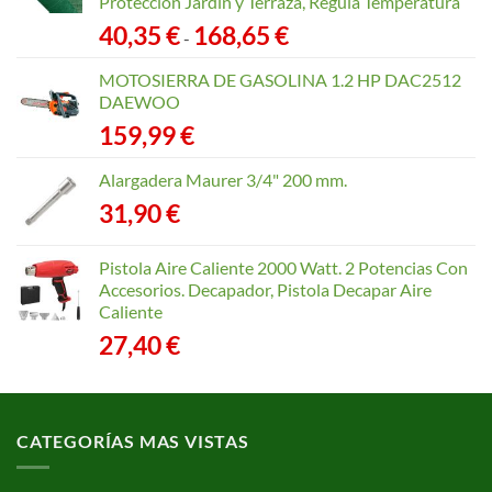
Protección Jardín y Terraza, Regula Temperatura
Rango
40,35
€
168,65
€
-
de
precios:
MOTOSIERRA DE GASOLINA 1.2 HP DAC2512
desde
DAEWOO
40,35 €
159,99
€
hasta
168,65 €
Alargadera Maurer 3/4" 200 mm.
31,90
€
Pistola Aire Caliente 2000 Watt. 2 Potencias Con
Accesorios. Decapador, Pistola Decapar Aire
Caliente
27,40
€
CATEGORÍAS MAS VISTAS