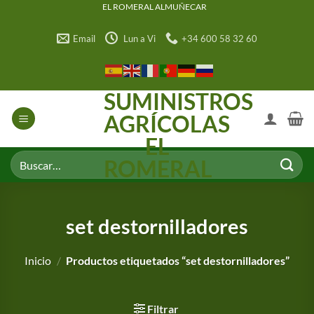
Saltar
EL ROMERAL ALMUÑECAR
al
Email
Lun a Vi
+34 600 58 32 60
contenido
SUMINISTROS
AGRÍCOLAS
EL
Buscar
ROMERAL
por:
set destornilladores
Inicio
/
Productos etiquetados “set destornilladores”
Filtrar