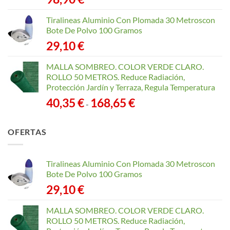
Tiralineas Aluminio Con Plomada 30 Metroscon
Bote De Polvo 100 Gramos
29,10
€
MALLA SOMBREO. COLOR VERDE CLARO.
ROLLO 50 METROS. Reduce Radiación,
Protección Jardín y Terraza, Regula Temperatura
Rango
40,35
€
168,65
€
-
de
precios:
OFERTAS
desde
40,35 €
hasta
Tiralineas Aluminio Con Plomada 30 Metroscon
168,65 €
Bote De Polvo 100 Gramos
29,10
€
MALLA SOMBREO. COLOR VERDE CLARO.
ROLLO 50 METROS. Reduce Radiación,