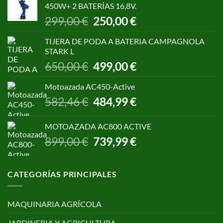
450W+ 2 BATERÍAS 16,8V.
1.055,00 €.
850,00 €.
El
El
299,00
€
250,00
€
precio
precio
original
actual
TIJERA DE PODA A BATERIA CAMPAGNOLA
era:
es:
STARK L
299,00 €.
250,00 €.
El
El
650,00
€
499,00
€
precio
precio
original
actual
Motoazada AC450-Active
era:
es:
El
El
582,46
€
484,99
€
650,00 €.
499,00 €.
precio
precio
original
actual
MOTOAZADA AC800 ACTIVE
era:
es:
El
El
899,00
€
739,99
€
582,46 €.
484,99 €.
precio
precio
original
actual
era:
es:
CATEGORÍAS PRINCIPALES
899,00 €.
739,99 €.
MAQUINARIA AGRÍCOLA
JARDINERIA Y AGRICULTURA