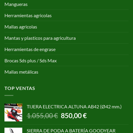
Mangueras
Herramientas agricolas
Mallas agricolas
Mantas y plasticos para agricultura
Herramientas de engrase
Brocas Sds plus / Sds Max
Mallas metálicas
TOP VENTAS
TIJERA ELECTRICA ALTUNA AB42 (Ø42 mm.)
El
El
1.055,00
€
850,00
€
precio
precio
original
actual
SIERRA DE PODA A BATERÍA GOODYEAR
era:
es: