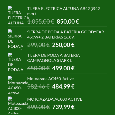
TIJERA ELECTRICA ALTUNA AB42 (Ø42
mm.)
El
El
1.055,00
€
850,00
€
precio
precio
original
actual
SIERRA DE PODA A BATERÍA GOODYEAR
era:
es:
450W+ 2 BATERÍAS 16,8V.
1.055,00 €.
850,00 €.
El
El
299,00
€
250,00
€
precio
precio
original
actual
TIJERA DE PODA A BATERIA
era:
es:
CAMPAGNOLA STARK L
299,00 €.
250,00 €.
El
El
650,00
€
499,00
€
precio
precio
original
actual
Motoazada AC450-Active
era:
es:
El
El
582,46
€
484,99
€
650,00 €.
499,00 €.
precio
precio
original
actual
MOTOAZADA AC800 ACTIVE
era:
es:
El
El
899,00
€
739,99
€
582,46 €.
484,99 €.
precio
precio