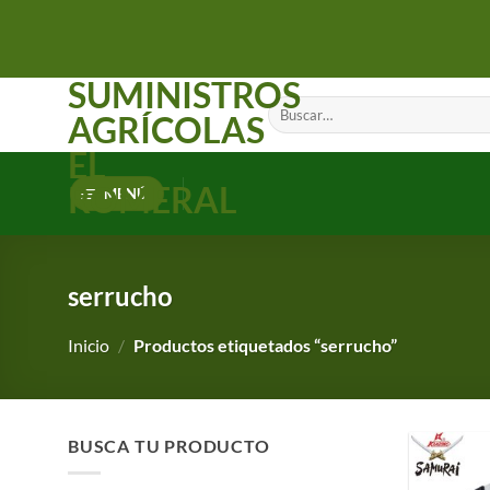
Saltar
al
contenido
SUMINISTROS
Buscar
AGRÍCOLAS
por:
EL
ROMERAL
MENÚ
serrucho
Inicio
/
Productos etiquetados “serrucho”
BUSCA TU PRODUCTO