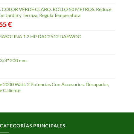
COLOR VERDE CLARO. ROLLO 50 METROS. Reduce
ón Jardín y Terraza, Regula Temperatura
Rango
,65
€
de
precios:
GASOLINA 1.2 HP DAC2512 DAEWOO
desde
40,35 €
hasta
 3/4" 200 mm.
168,65 €
te 2000 Watt. 2 Potencias Con Accesorios. Decapador,
e Caliente
CATEGORÍAS PRINCIPALES