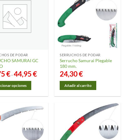
CHOS DE PODAR
SERRUCHOS DE PODAR
UCHO SAMURAI GC
Serrucho Samurai Plegable
O
180 mm.
75
€
44,95
€
Rango
24,30
€
-
de
precios:
desde
ccionar opciones
Añadir al carrito
35,75 €
hasta
44,95 €
cto
les
tes.
nes