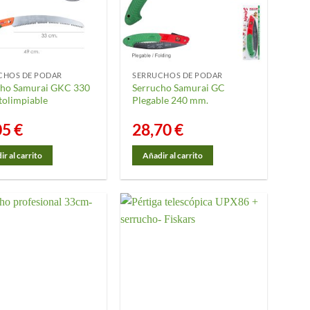
n
CHOS DE PODAR
SERRUCHOS DE PODAR
cho Samurai GKC 330
Serrucho Samurai GC
tolimpiable
Plegable 240 mm.
cto
05
€
28,70
€
r al carrito
Añadir al carrito