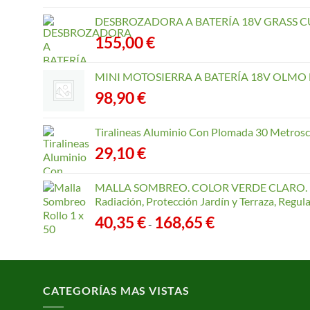
DESBROZADORA A BATERÍA 18V GRASS CU
155,00
€
MINI MOTOSIERRA A BATERÍA 18V OLMO B
98,90
€
Tiralineas Aluminio Con Plomada 30 Metros
29,10
€
MALLA SOMBREO. COLOR VERDE CLARO. R
Radiación, Protección Jardín y Terraza, Regu
Rango
40,35
€
168,65
€
-
de
precios:
desde
40,35 €
CATEGORÍAS MAS VISTAS
hasta
168,65 €