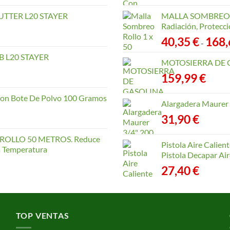
TTER L20 STAYER
MALLA SOMBREO. 
Radiación, Protecci
40,35
€
168
-
 L20 STAYER
MOTOSIERRA DE 
159,99
€
con Bote De Polvo 100 Gramos
Alargadera Maurer
31,90
€
OLLO 50 METROS. Reduce
Pistola Aire Calien
la Temperatura
Pistola Decapar Air
27,40
€
TOP VENTAS