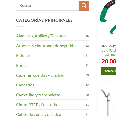
Buscar
por:
CATEGORÍAS PRINCIPALES
Alambres, Anillas y Tensores
(6)
Arneses, y cinturones de seguridad
(2)
SERRUCH
SERRUC
SAMURA
Bidones
(1)
20,0
Bridas
(1)
Selecci
Cadenas, cuerdas y cinchas
(13)
Este
product
Candados
(2)
tiene
Carretillas y transpaletas
(10)
múltiple
variantes
Cintas PTFE / Sanitaria
(1)
Las
opciones
Cubos de goma y plástico
(1)