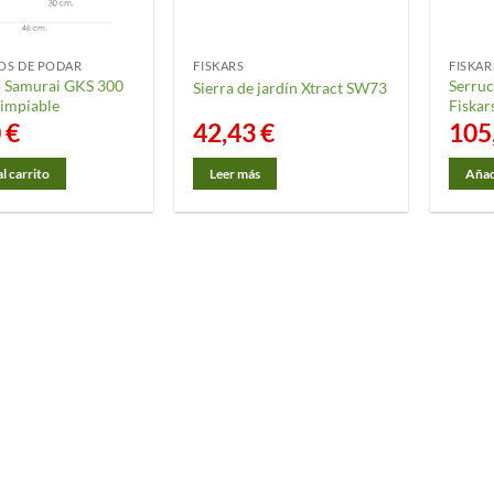
OS DE PODAR
FISKARS
FISKAR
 Samurai GKS 300
Serruc
Sierra de jardín Xtract SW73
impiable
Fiskar
0
€
42,43
€
105
l carrito
Leer más
Añadi