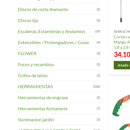
se
Discos de corte diamante
(2)
pueden
elegir
Discos lija
(2)
en
la
Escaleras, Estanterías y Andamios
(19)
página
Cortarra
Extensibles / Prolongadores / Guias
Mango Al
(4)
de
1,8 a 2,8
product
34,1
FLOWER
(3)
Focos y recambios
(3)
Añadir a
Grifos de latón
(1)
HERRAMIENTAS
(226)
Herramientas de engrase
(2)
Herramientas fontanería
(7)
Iluminacion jardín
(3)