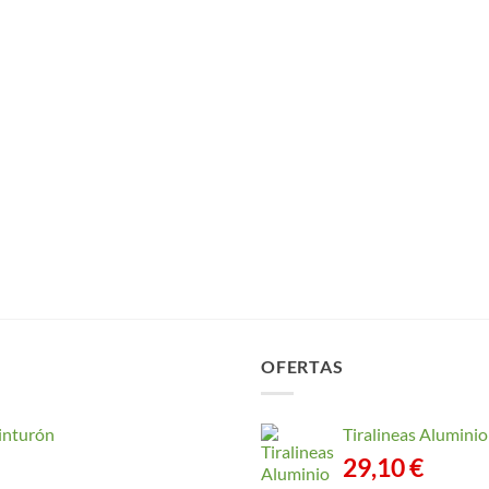
OFERTAS
inturón
Tiralineas Alumin
29,10
€