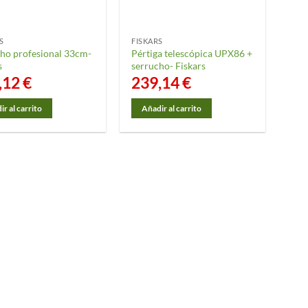
S
FISKARS
ho profesional 33cm-
Pértiga telescópica UPX86 +
s
serrucho- Fiskars
,12
€
239,14
€
r al carrito
Añadir al carrito