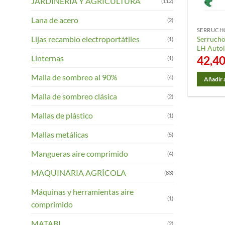
JARDINERIA Y AGRICULTURA
(112)
Lana de acero
(2)
SERRUCH
Lijas recambio electroportátiles
Serrucho
(1)
LH Autol
42,4
Linternas
(1)
Malla de sombreo al 90%
(4)
Añadir a
Malla de sombreo clásica
(2)
Mallas de plástico
(1)
Mallas metálicas
(5)
Mangueras aire comprimido
(4)
MAQUINARIA AGRÍCOLA
(83)
Máquinas y herramientas aire
(1)
comprimido
MATABI
(2)