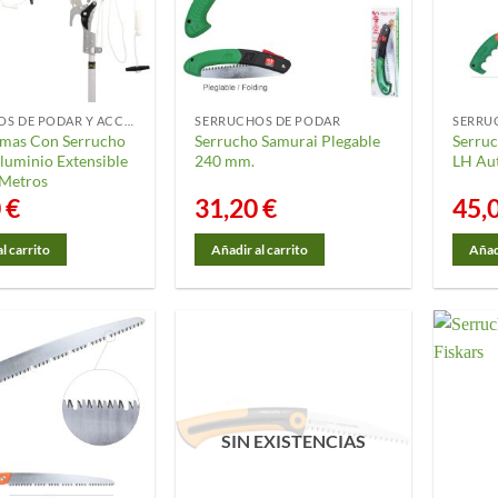
se
puede
elegir
en
la
SERRUCHOS DE PODAR Y ACCESORIOS
SERRUCHOS DE PODAR
SERRU
página
mas Con Serrucho
Serrucho Samurai Plegable
Serru
uminio Extensible
240 mm.
LH Au
de
 Metros
o
produ
0
€
31,20
€
45,
l carrito
Añadir al carrito
Añadi
SIN EXISTENCIAS