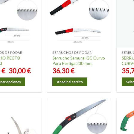
OS DE PODAR
SERRUCHOS DE PODAR
SERRU
HO RECTO
Serrucho Samurai GC Curvo
SERR
I
Para Pertiga 330 mm.
CURV
0
€
30,00
€
Rango
36,30
€
35,
-
de
precios:
desde
onar opciones
Añadir al carrito
Sele
20,00 €
Este
hasta
30,00 €
o
produ
tiene
s
múltip
.
varian
Las
opcio