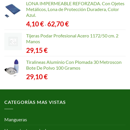
LONA IMPERMEABLE REFORZADA. Con Ojetes
Metálicos, Lona de Protección Duradera, Color
Azul.
Rango
4,10
€
62,70
€
-
de
precios:
Tijeras Podar Profesional Acero 1172/50 cm. 2
desde
Manos
4,10 €
29,15
€
hasta
62,70 €
Tiralineas Aluminio Con Plomada 30 Metroscon
Bote De Polvo 100 Gramos
29,10
€
CATEGORÍAS MAS VISTAS
Mangueras