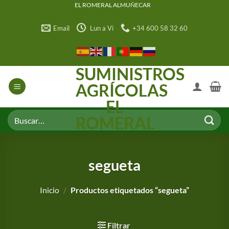
Saltar
EL ROMERAL ALMUÑECAR
al
Email
Lun a Vi
+34 600 58 32 60
contenido
SUMINISTROS
AGRÍCOLAS
EL
Buscar
ROMERAL
por:
segueta
Inicio
/
Productos etiquetados “segueta”
Filtrar