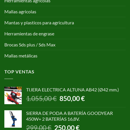
Herramientas agricolas
Mallas agricolas
Mantas y plasticos para agricultura
Herramientas de engrase
Brocas Sds plus / Sds Max
Mallas metálicas
TOP VENTAS
TIJERA ELECTRICA ALTUNA AB42 (Ø42 mm.)
El
El
1.055,00
€
850,00
€
precio
precio
original
actual
SIERRA DE PODA A BATERÍA GOODYEAR
era:
es:
450W+ 2 BATERÍAS 16,8V.
1.055,00 €.
850,00 €.
El
El
299,00
€
250,00
€