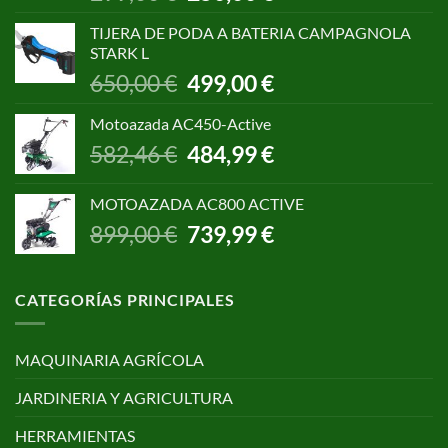
precio
precio
original
actual
TIJERA DE PODA A BATERIA CAMPAGNOLA
era:
es:
STARK L
299,00 €.
250,00 €.
El
El
650,00
€
499,00
€
precio
precio
original
actual
Motoazada AC450-Active
era:
es:
El
El
582,46
€
484,99
€
650,00 €.
499,00 €.
precio
precio
original
actual
MOTOAZADA AC800 ACTIVE
era:
es:
El
El
899,00
€
739,99
€
582,46 €.
484,99 €.
precio
precio
original
actual
era:
es:
CATEGORÍAS PRINCIPALES
899,00 €.
739,99 €.
MAQUINARIA AGRÍCOLA
JARDINERIA Y AGRICULTURA
HERRAMIENTAS