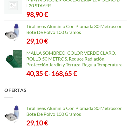
L20 STAYER
98,90
€
Tiralineas Aluminio Con Plomada 30 Metroscon
Bote De Polvo 100 Gramos
29,10
€
MALLA SOMBREO. COLOR VERDE CLARO.
ROLLO 50 METROS. Reduce Radiación,
Protección Jardín y Terraza, Regula Temperatura
Rango
40,35
€
168,65
€
-
de
precios:
OFERTAS
desde
40,35 €
hasta
Tiralineas Aluminio Con Plomada 30 Metroscon
168,65 €
Bote De Polvo 100 Gramos
29,10
€