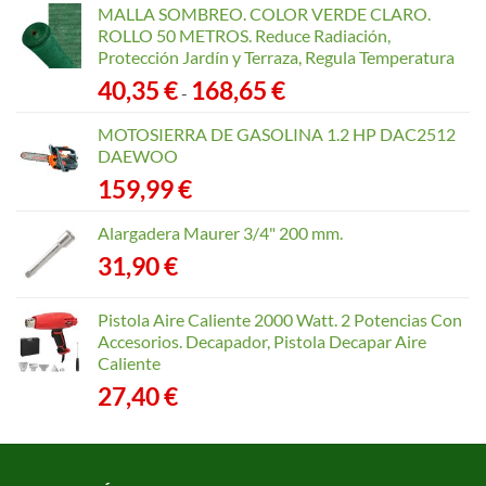
MALLA SOMBREO. COLOR VERDE CLARO.
ROLLO 50 METROS. Reduce Radiación,
Protección Jardín y Terraza, Regula Temperatura
Rango
40,35
€
168,65
€
-
de
precios:
MOTOSIERRA DE GASOLINA 1.2 HP DAC2512
desde
DAEWOO
40,35 €
159,99
€
hasta
168,65 €
Alargadera Maurer 3/4" 200 mm.
31,90
€
Pistola Aire Caliente 2000 Watt. 2 Potencias Con
Accesorios. Decapador, Pistola Decapar Aire
Caliente
27,40
€