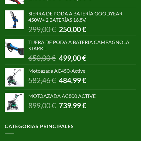
precio
precio
original
actual
SIERRA DE PODA A BATERÍA GOODYEAR
era:
es:
450W+ 2 BATERÍAS 16,8V.
1.055,00 €.
850,00 €.
El
El
299,00
€
250,00
€
precio
precio
original
actual
TIJERA DE PODA A BATERIA CAMPAGNOLA
era:
es:
STARK L
299,00 €.
250,00 €.
El
El
650,00
€
499,00
€
precio
precio
original
actual
Motoazada AC450-Active
era:
es:
El
El
582,46
€
484,99
€
650,00 €.
499,00 €.
precio
precio
original
actual
MOTOAZADA AC800 ACTIVE
era:
es:
El
El
899,00
€
739,99
€
582,46 €.
484,99 €.
precio
precio
original
actual
era:
es:
CATEGORÍAS PRINCIPALES
899,00 €.
739,99 €.