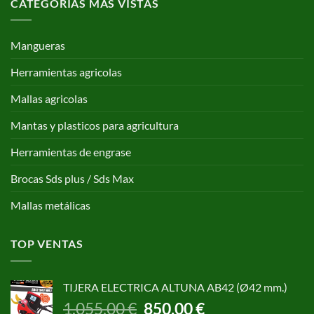
CATEGORÍAS MAS VISTAS
Mangueras
Herramientas agricolas
Mallas agricolas
Mantas y plasticos para agricultura
Herramientas de engrase
Brocas Sds plus / Sds Max
Mallas metálicas
TOP VENTAS
TIJERA ELECTRICA ALTUNA AB42 (Ø42 mm.)
El
El
1.055,00
€
850,00
€