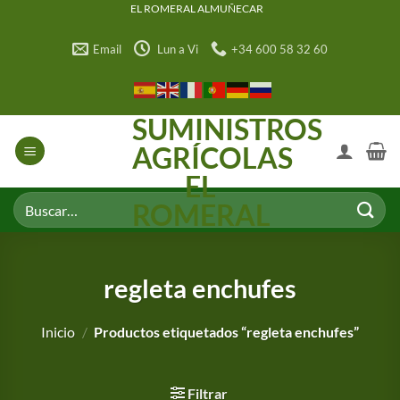
Saltar
EL ROMERAL ALMUÑECAR
al
Email
Lun a Vi
+34 600 58 32 60
contenido
SUMINISTROS
AGRÍCOLAS
EL
Buscar
ROMERAL
por:
regleta enchufes
Inicio
/
Productos etiquetados “regleta enchufes”
Filtrar