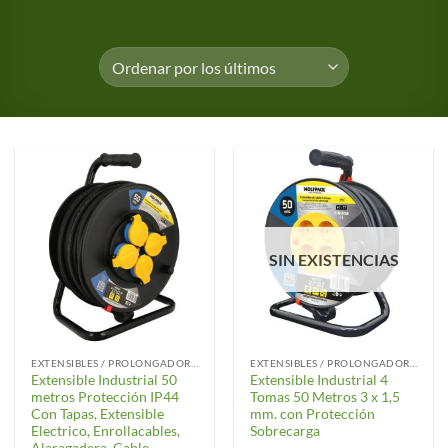
SIN EXISTENCIAS
EXTENSIBLES / PROLONGADORES / GUIAS
EXTENSIBLES / PROLONGADORES / GUIAS
Extensible Industrial 50
Extensible Industrial 4
metros Protección IP44
Tomas 50 Metros 3 x 1,5
Con Tapas, Extensible
mm. con Protección
Electrico, Enrollacables,
Sobrecarga
Alaragadera, Cable