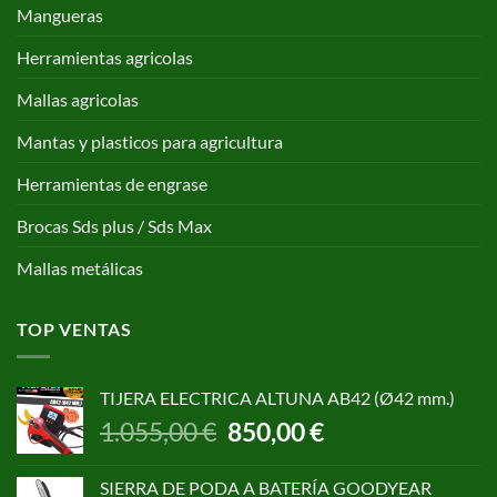
Mangueras
Herramientas agricolas
Mallas agricolas
Mantas y plasticos para agricultura
Herramientas de engrase
Brocas Sds plus / Sds Max
Mallas metálicas
TOP VENTAS
TIJERA ELECTRICA ALTUNA AB42 (Ø42 mm.)
El
El
1.055,00
€
850,00
€
precio
precio
original
actual
SIERRA DE PODA A BATERÍA GOODYEAR
era:
es: