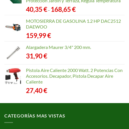
Protección Jardín y Terraza, Regula Temperatura
Rango
40,35
€
168,65
€
-
de
precios:
MOTOSIERRA DE GASOLINA 1.2 HP DAC2512
desde
DAEWOO
40,35 €
159,99
€
hasta
168,65 €
Alargadera Maurer 3/4" 200 mm.
31,90
€
Pistola Aire Caliente 2000 Watt. 2 Potencias Con
Accesorios. Decapador, Pistola Decapar Aire
Caliente
27,40
€
CATEGORÍAS MAS VISTAS