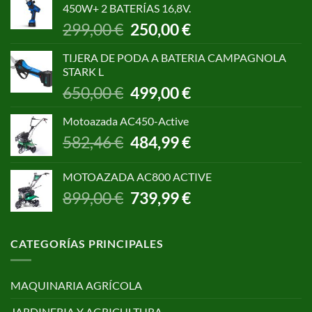
450W+ 2 BATERÍAS 16,8V.
1.055,00 €.
850,00 €.
El
El
299,00
€
250,00
€
precio
precio
original
actual
TIJERA DE PODA A BATERIA CAMPAGNOLA
era:
es:
STARK L
299,00 €.
250,00 €.
El
El
650,00
€
499,00
€
precio
precio
original
actual
Motoazada AC450-Active
era:
es:
El
El
582,46
€
484,99
€
650,00 €.
499,00 €.
precio
precio
original
actual
MOTOAZADA AC800 ACTIVE
era:
es:
El
El
899,00
€
739,99
€
582,46 €.
484,99 €.
precio
precio
original
actual
era:
es:
CATEGORÍAS PRINCIPALES
899,00 €.
739,99 €.
MAQUINARIA AGRÍCOLA
JARDINERIA Y AGRICULTURA