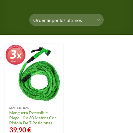
MANGUERAS
Manguera Extensible
Riego 10 a 30 Metros Con
Pistola De 7 Posiciones
39,90
€