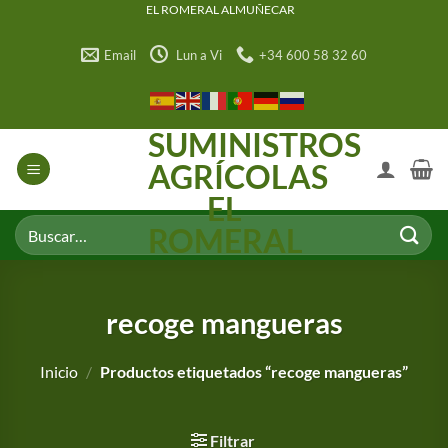
Saltar
EL ROMERAL ALMUÑECAR
al
Email
Lun a Vi
+34 600 58 32 60
contenido
SUMINISTROS
AGRÍCOLAS
EL
Buscar
ROMERAL
por:
recoge mangueras
Inicio
/
Productos etiquetados “recoge mangueras”
Filtrar