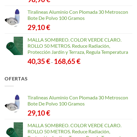
Tiralineas Aluminio Con Plomada 30 Metroscon
Bote De Polvo 100 Gramos
29,10
€
MALLA SOMBREO. COLOR VERDE CLARO.
ROLLO 50 METROS. Reduce Radiación,
Protección Jardín y Terraza, Regula Temperatura
Rango
40,35
€
168,65
€
-
de
precios:
OFERTAS
desde
40,35 €
hasta
Tiralineas Aluminio Con Plomada 30 Metroscon
168,65 €
Bote De Polvo 100 Gramos
29,10
€
MALLA SOMBREO. COLOR VERDE CLARO.
ROLLO 50 METROS. Reduce Radiación,