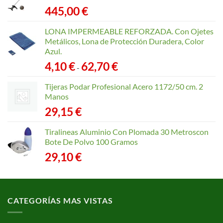
445,00
€
LONA IMPERMEABLE REFORZADA. Con Ojetes
Metálicos, Lona de Protección Duradera, Color
Azul.
Rango
4,10
€
62,70
€
-
de
precios:
Tijeras Podar Profesional Acero 1172/50 cm. 2
desde
Manos
4,10 €
29,15
€
hasta
62,70 €
Tiralineas Aluminio Con Plomada 30 Metroscon
Bote De Polvo 100 Gramos
29,10
€
CATEGORÍAS MAS VISTAS