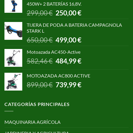
450W+ 2 BATERÍAS 16,8V.
1.055,00 €.
850,00 €.
El
El
299,00
€
250,00
€
precio
precio
original
actual
TIJERA DE PODA A BATERIA CAMPAGNOLA
era:
es:
STARK L
299,00 €.
250,00 €.
El
El
650,00
€
499,00
€
precio
precio
original
actual
Motoazada AC450-Active
era:
es:
El
El
582,46
€
484,99
€
650,00 €.
499,00 €.
precio
precio
original
actual
MOTOAZADA AC800 ACTIVE
era:
es:
El
El
899,00
€
739,99
€
582,46 €.
484,99 €.
precio
precio
original
actual
era:
es:
CATEGORÍAS PRINCIPALES
899,00 €.
739,99 €.
MAQUINARIA AGRÍCOLA