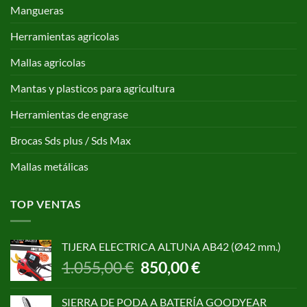
Mangueras
Herramientas agricolas
Mallas agricolas
Mantas y plasticos para agricultura
Herramientas de engrase
Brocas Sds plus / Sds Max
Mallas metálicas
TOP VENTAS
TIJERA ELECTRICA ALTUNA AB42 (Ø42 mm.)
El
El
1.055,00
€
850,00
€
precio
precio
original
actual
SIERRA DE PODA A BATERÍA GOODYEAR
era:
es: