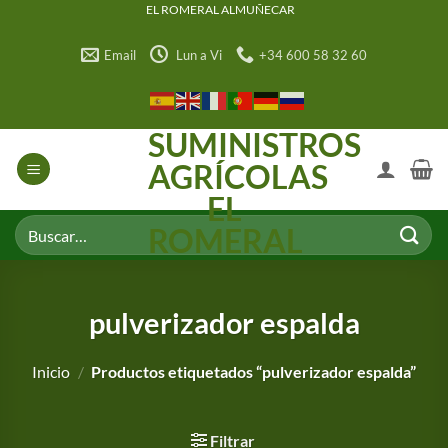
Saltar
EL ROMERAL ALMUÑECAR
al
Email
Lun a Vi
+34 600 58 32 60
contenido
SUMINISTROS
AGRÍCOLAS
EL
Buscar
ROMERAL
por:
pulverizador espalda
Inicio
/
Productos etiquetados “pulverizador espalda”
Filtrar