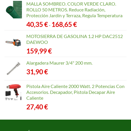
MALLA SOMBREO. COLOR VERDE CLARO.
ROLLO 50 METROS. Reduce Radiación,
Protección Jardín y Terraza, Regula Temperatura
Rango
40,35
€
168,65
€
-
de
precios:
MOTOSIERRA DE GASOLINA 1.2 HP DAC2512
desde
DAEWOO
40,35 €
159,99
€
hasta
168,65 €
Alargadera Maurer 3/4" 200 mm.
31,90
€
Pistola Aire Caliente 2000 Watt. 2 Potencias Con
Accesorios. Decapador, Pistola Decapar Aire
Caliente
27,40
€