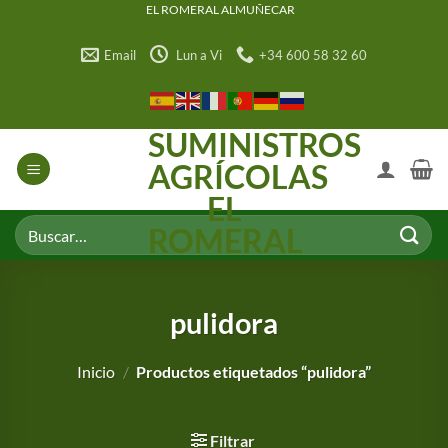
Saltar
EL ROMERAL ALMUÑECAR
al
Email
Lun a Vi
+34 600 58 32 60
contenido
SUMINISTROS
AGRÍCOLAS
EL
Buscar
ROMERAL
por:
pulidora
Inicio
/
Productos etiquetados “pulidora”
Filtrar