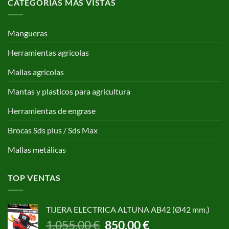
CATEGORÍAS MAS VISTAS
Mangueras
Herramientas agricolas
Mallas agricolas
Mantas y plasticos para agricultura
Herramientas de engrase
Brocas Sds plus / Sds Max
Mallas metálicas
TOP VENTAS
TIJERA ELECTRICA ALTUNA AB42 (Ø42 mm.)
El
El
1.055,00
€
850,00
€