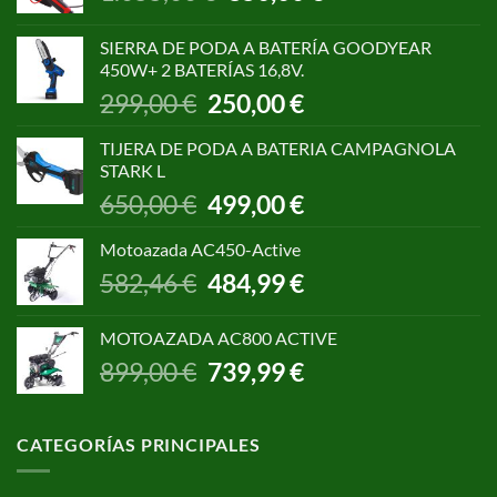
precio
precio
original
actual
SIERRA DE PODA A BATERÍA GOODYEAR
era:
es:
450W+ 2 BATERÍAS 16,8V.
1.055,00 €.
850,00 €.
El
El
299,00
€
250,00
€
precio
precio
original
actual
TIJERA DE PODA A BATERIA CAMPAGNOLA
era:
es:
STARK L
299,00 €.
250,00 €.
El
El
650,00
€
499,00
€
precio
precio
original
actual
Motoazada AC450-Active
era:
es:
El
El
582,46
€
484,99
€
650,00 €.
499,00 €.
precio
precio
original
actual
MOTOAZADA AC800 ACTIVE
era:
es:
El
El
899,00
€
739,99
€
582,46 €.
484,99 €.
precio
precio
original
actual
era:
es:
CATEGORÍAS PRINCIPALES
899,00 €.
739,99 €.