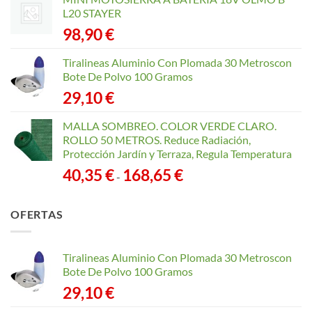
L20 STAYER
98,90
€
Tiralineas Aluminio Con Plomada 30 Metroscon
Bote De Polvo 100 Gramos
29,10
€
MALLA SOMBREO. COLOR VERDE CLARO.
ROLLO 50 METROS. Reduce Radiación,
Protección Jardín y Terraza, Regula Temperatura
Rango
40,35
€
168,65
€
-
de
precios:
OFERTAS
desde
40,35 €
hasta
Tiralineas Aluminio Con Plomada 30 Metroscon
168,65 €
Bote De Polvo 100 Gramos
29,10
€